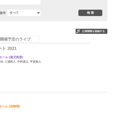
催年
公演情報を登録する
開催予定のライブ
 2021
ール (鹿児島県)
基佳, 三浦和人, 中村貴之, 平賀和人
0
ール (宮崎県)