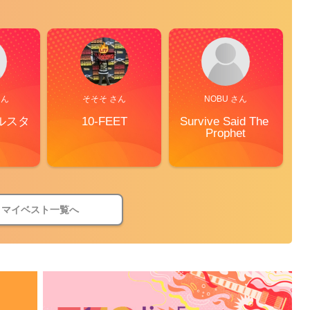
さん
そそそ さん
NOBU さん
ルスタ
10-FEET
Survive Said The 
Prophet
マイベスト一覧へ