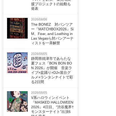
援プロジェクトの始動も
発表
2026/08/06
The BONEZ 対バンツア
ー『MATCHBOX2026』Si
M、Fear, and Loathing in
Las Vegasら対バンアーテ
ィストを一斉解禁
2026/08/05
静岡県焼津市であらたな
夏フェス『BON BON BO
N 2026』が開催 音楽ラ
イブ×盆踊り×DJ×屋台グ
ルメ×ランタンナイトで彩
る2日間
2026/08/05
V系ハロウィンイベント
『MASKED HALLOWEEN
2026』4日目、“渋谷魔界†
モンスターナイト”出演6