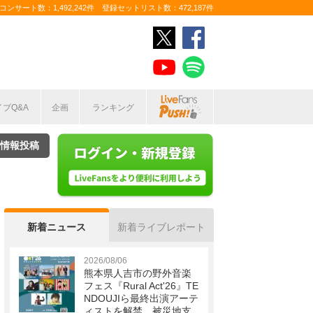
ンサート数：1,492,242件 登録セットリスト数：472,187件
イブQ&A
企画
ランキング
情報投稿
新着ニュース
新着ライブレポート
2026/08/06
熊本県人吉市の野外音楽
フェス『Rural Act'26』TE
NDOUJIら最終出演アーテ
ィストを解禁 被災地支