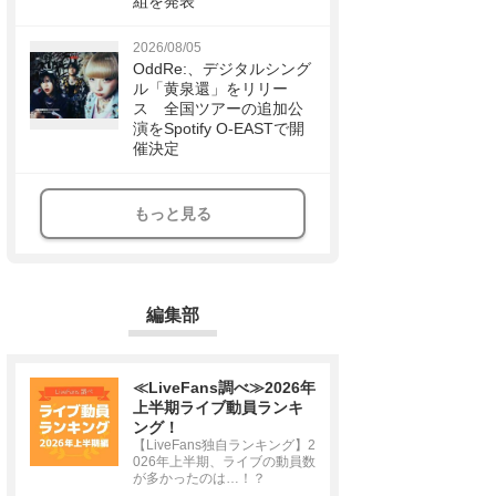
組を発表
2026/08/05
OddRe:、デジタルシング
ル「黄泉還」をリリー
ス 全国ツアーの追加公
演をSpotify O-EASTで開
催決定
もっと見る
編集部
≪LiveFans調べ≫2026年
上半期ライブ動員ランキ
ング！
【LiveFans独自ランキング】2
026年上半期、ライブの動員数
が多かったのは…！？