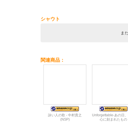
シャウト
ま
関連商品：
詠い人の歌 - 中村貴之
Unforgettable-あの
(NSP)
心に刻まれたもの