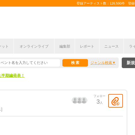
登録アーティスト数：126,590件 登録コ
ここから！
ケット
オンラインライブ
編集部
レポート
ニュース
ラ
上半期編発表！
新規
ジャンル検索
ここから！
上半期編発表！
フォロー
3
人
ス