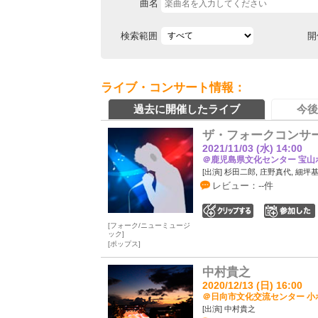
曲名
検索範囲
開
ライブ・コンサート情報：
過去に開催したライブ
今後
ザ・フォークコンサート
2021/11/03 (水) 14:00
＠鹿児島県文化センター 宝山ホ
[出演] 杉田二郎, 庄野真代, 細坪
レビュー：--件
0
フォーク/ニューミュージ
ック
ポップス
中村貴之
2020/12/13 (日) 16:00
＠日向市文化交流センター 小ホ
[出演] 中村貴之