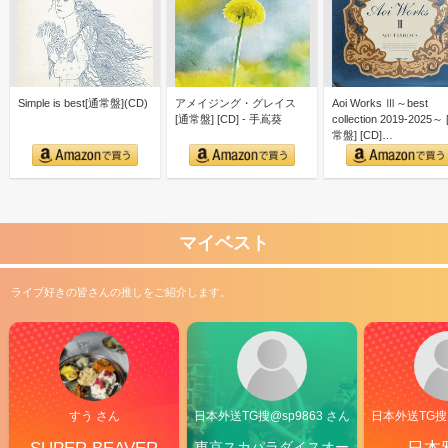
Simple is best[通常盤](CD)
アメイジング・グレイス
Aoi Works Ⅲ～best
[通常盤] [CD] - 手嶌葵
collection 2019-2025～
常盤] [CD]…
マイベスト
ライブ好きの皆さんの推しをご紹介します。
すう さん
日本外送TG搜@sp9863 さん
日本外送TG搜@
東京スカパラダイスオー