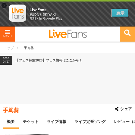
×
LiveFans
表示
株式会社SKIYAKI
無料 - In Google Play
MENU
2026
【フェス特集2026】フェス情報はここから！
04/27
トップ
手嶌葵
2026
【ライブ動員ランキング】2026年上半期編発表！
07/28
2026
【フェス特集2026】フェス情報はここから！
04/27
2026
【ライブ動員ランキング】2026年上半期編発表！
07/28
シェア
手嶌葵
概要
チケット
ライブ情報
ライブ定番ソング
レビュー（