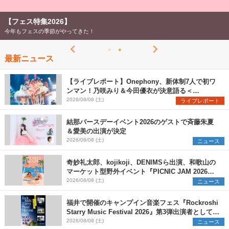
【フェス特集2026】
今年もフェスの季節がやってきた！
最新ニュース
【ライブレポート】Onephony、新体制7人で初ワ
ンマン！乃咲みり＆今田優衣が決意語る＜
Onephony新体制1st Oneman Live はじまりの夏
2026/08/08 (土)
ライブレポート
＞
結那バースデーイベント2026のゲストで斉藤朱夏
＆愛美の出演が決定
2026/08/08 (土)
ニュース
奇妙礼太郎、kojikoji、DENIMSら出演、和歌山の
マーケット型野外イベント『PICNIC JAM 2026』
早割チケット発売開始
2026/08/08 (土)
ニュース
福井で開催のキャンプイン音楽フェス『Rockroshi
Starry Music Festival 2026』第3弾出演者として
SCOOBIE DO、かりゆし58、Reiを発表
2026/08/08 (土)
ニュース