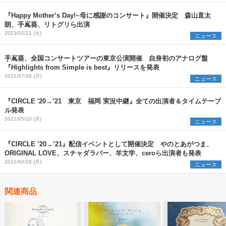
『Happy Mother’s Day!~母に感謝のコンサート』開催決定 森山直太
朗、手嶌葵、リトグリら出演
2023/02/21 (火)
ニュース
手嶌葵、全国コンサートツアーの東京公演開催 自身初のアナログ盤
『Highlights from Simple is best』リリースを発表
2021/07/26 (月)
ニュース
『CIRCLE '20→’21 東京 福岡 実況中継』全ての出演者＆タイムテーブ
ル発表
2021/05/10 (月)
ニュース
『CIRCLE ’20→’21』配信イベントとして開催決定 やのとあがつま、
ORIGINAL LOVE、スチャダラパー、羊文学、ceroら出演者も発表
2021/04/26 (月)
ニュース
関連商品