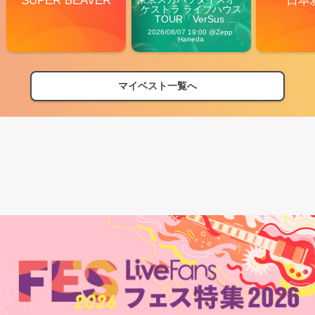
SUPER BEAVER
日本
ケストラ ライブハウス
TOUR「VerSus 
Carnival」
2026/08/07 19:00 @Zepp 
Haneda
マイベスト一覧へ