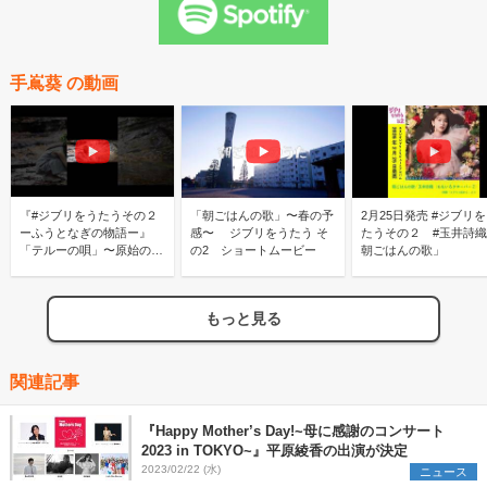
手嶌葵 の動画
『#ジブリをうたうその２
「朝ごはんの歌」〜春の予
2月25日発売 #ジブリをう
ーふうとなぎの物語ー』
感〜 ジブリをうたう そ
たうその２ #玉井詩織
「テルーの唄」〜原始の森
の2 ショートムービー
朝ごはんの歌」
のように〜
もっと見る
関連記事
『Happy Mother’s Day!~母に感謝のコンサート
2023 in TOKYO~』平原綾香の出演が決定
2023/02/22 (水)
ニュース