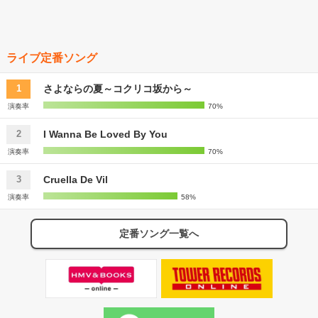
ライブ定番ソング
さよならの夏～コクリコ坂から～
1
演奏率
70%
I Wanna Be Loved By You
2
演奏率
70%
Cruella De Vil
3
演奏率
58%
定番ソング一覧へ