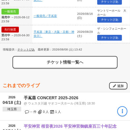
チケットぴあ
23:59
サントリーホール 大
一般発売
2026/08/16
ホール
一般発売／手嶌葵
発売中
～2026-08-12
(日)
チケットぴあ
23:59
ザ・シンフォニーホー
先行抽選
手嶌葵〔東京・大阪・京都・神
2026/08/29
ル
受付中
～2026-04-30
奈川〕
(土)
チケットぴあ
23:59
情報提供：
チケットぴあ
最終更新：2026/08/08 (土) 13:42
チケット情報一覧へ
これまでのライブ
追加
2026
手嶌葵 CONCERT 2025-2026
04/18 (土)
@ ウェスタ川越 ヤオコー大ホール (埼玉県) 18:30
埼玉県
-- 件
0
人
1
人
2026
平安神宮 桜音夜2026 平安神宮御鎮座百三十年記念