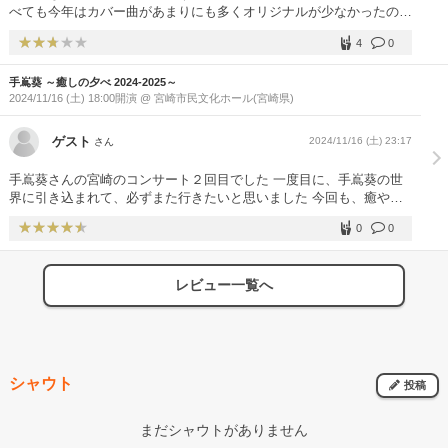
べても今年はカバー曲があまりにも多くオリジナルが少なかったのが
残念です。どれもご本人が好きな曲とのことではありますが、それは
4
0
手嶌さんの曲ではないのでご自身の趣味の世界で程々にして頂き、折
角オリジナル曲があるのだからファンとしては手嶌さんの曲を聞かせ
手嶌葵 ～癒しの夕べ 2024-2025～
て欲しいです。ユーミンが作ってくれた「散りてなお」や、ドラマ主
2024/11/16 (土) 18:00開演 @ 宮崎市民文化ホール(宮崎県)
題歌の「ただいま」、そして「真夜中のメロディ」とか聞きたかった
なぁ。あと随分前にパナソニックのCMで流れていた「いてくれてあ
りがとう」を一度で良いから生歌で聞かせて欲しいです。 版権の関
ゲスト
2024/11/16 (土) 23:17
さん
係？で難しいのでしょうか？
手嶌葵さんの宮崎のコンサート２回目でした 一度目に、手嶌葵の世
界に引き込まれて、必ずまた行きたいと思いました 今回も、癒やし
の世界にどっぷりはまりました 葵さんの、可愛らしさも最高でした
0
0
癒やしをありがとうございました また、会える日を楽しみに、今日
は、余韻にひたります
レビュー一覧へ
シャウト
投稿
まだシャウトがありません