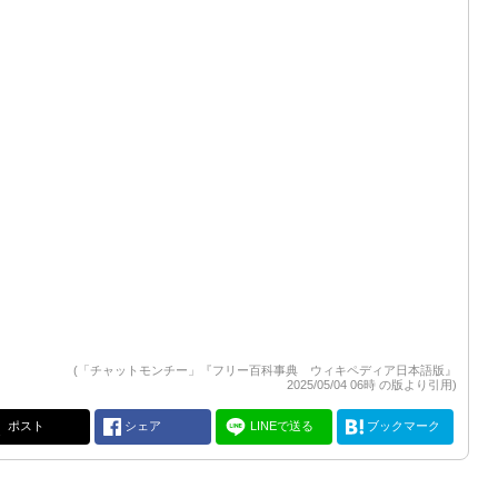
(「チャットモンチー」『フリー百科事典 ウィキペディア日本語版』
2025/05/04 06時 の版より引用)
ポスト
シェア
LINEで送る
ブックマーク