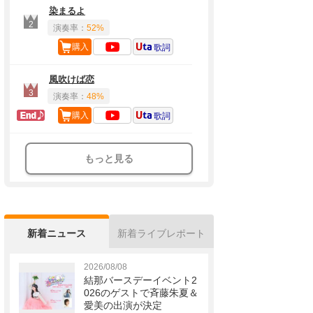
染まるよ
2
演奏率：
52%
購入
歌詞
風吹けば恋
3
演奏率：
48%
ラスト定番
購入
歌詞
もっと見る
新着ニュース
新着ライブレポート
2026/08/08
結那バースデーイベント2
026のゲストで斉藤朱夏＆
愛美の出演が決定