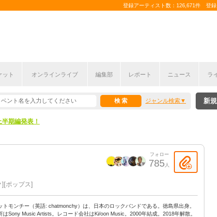
登録アーティスト数：126,671件 登録コ
ここから！
ケット
オンラインライブ
編集部
レポート
ニュース
ラ
上半期編発表！
新規
ジャンル検索
ここから！
上半期編発表！
フォロー
785
人
ク
ポップス
ットモンチー（英語: chatmonchy）は、日本のロックバンドである。徳島県出身。
はSony Music Artists。レコード会社はKi/oon Music。2000年結成。2018年解散。