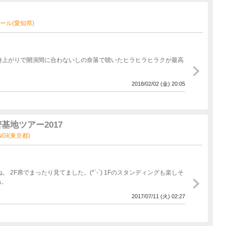
れていたので、そこも意識しての選曲かな～と聞きながら考えてま
た。この曲は昨年の秘密基地ツアーでも演奏しましたがその時は二人
を使う演奏形式。この１年で二人はまだまだ進化する気だったのだと
ホール(愛知県)
奥まで響く、いや染みていく曲事態だとひしひしと実感しました。最
かりません。あの感覚はそうそう体験できるものでは無かったと今振
は何をするつもりだと思っていると後ろにいたのはストリングス部
時上がりで開演間に合わないしの奈落で聴いたヒラヒラヒラクが最高
す。そのままmajority bluesに入ります。普通、最後のワンマ
か？あの二人ガンガン新しいことぶち込んでくるじゃないですか。後
ったらしいですが、それを実行する二人の飽くなきチャレンジ精神
2018/02/02 (金) 20:05
きっと、こなそんフェスの最後の1曲を演奏した時でありそれまで
し と 例えば、 を演奏した
のドラムが登場してきました。この前のMステの時のようにアジカン
んて予想を裏切って登場したのは板橋が生んだ猪年のロックスター恒
地ツアー2017
たらチャットモンチーになりたかった」と話していたら、本当にチャ
ONGI(東京都)
すよ。久しぶり～っと笑 でも、周りの女子高生？っ
う過去のことなんだと思い、なんか複雑に感じると共に、まだまだ
なる、電
す。どなる、...は初めて生で見ましたが楽器の圧が凄い。本来の楽
2F席でまったり見てました。(*´-`) 1Fのスタンディングも楽しそ
かったです。ここで気付いたのが曲の流れ。第一部は「誕生」メイン
ね。
has comeと耳鳴りからの曲が多かったのですが、つまりこれは新しく
トモンチーが来た」ということではないでしょうか？本当、これがラス
2017/07/11 (火) 02:27
er、えっちゃんがギターを軽く鳴らして始まった真夜中遊園地。メカットモン
迫力溢れる演奏はもう生では聞けないと思っていたので、本当に嬉し