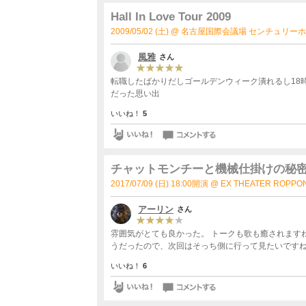
って初めてとなった8年前の武道館ライブでも演奏さ
した。 第一部、最後の曲となったのは染まるよでし
Hall In Love Tour 2009
の弾き語り形式でしたが、今日は福岡さんはドラム
2009/05/02 (土) @ 名古屋国際会議場 センチュリー
感じました。曲自体ですが、染まるよは本当に体の
後の転調するサビなんかもう例えられる言葉が見つ
風雅
さん
り返っています。 デビューの時からのチャットの歴史を振り替えるビデオを繋ぎとして始まったライブ。垂れ下がってい
た妙幕が上がり始めると何やら台が見えます。今度
転職したばかりだしゴールデンウィーク潰れるし18
隊。えっちゃん曰くチャットモンチーアンサンブルだそうで
だった思い出
ンって今までの総集編みたいな感じではないんです
のMCによるとこの提案は乙女団の世武さんのものだ
いいね！
5
に脱帽です。完結すると決めても二人にとってそれは
は立ち止まるつもりなんて全く無いという決意が伝わってきました。 ウィークエンドのまぼろ
後はストリングス部隊は一時退場、おっ、何やら空
のドラムの方(でしたよね？)が登場するのかな～な
チャットモンチーと機械仕掛けの秘密基
岡さん 単純にビックリしました。あの「女に生まれ
2017/07/09 (日) 18:00開演 @ EX THEATER ROPP
ットモンチーのサポートメンバーの一員となった元男陣のツネさんで
ぽい人は「誰？」っと言っていたので6人体制すらも
アーリン
さん
新しくチャットにハマった人もいるんだと思いました。 東京ハチミツオーケストラとさよならGood bye、ど
話、どしゃぶり と懐かしい三曲を立て続けに演奏しま
雰囲気がとても良かった。 トークも歌も癒されますね。 
器を演奏するチャットの二人もツネさんも凄まじい
うだったので、次回はそっち側に行って見たいです
でしたが、第二部は初期の曲、特にchatmonchy 
「誕生」してそこからまた1stへ、「新しいチャッ
いいね！
6
トワンマンという感じが全くしません笑 ライブも終盤に差し掛かりいよいよエンジンも掛かっていきます。福岡さんのベ
ースソロソロと共に始まったLast Love Lett
チーが嫌いなわけではありませんが、もう昔の鋭い