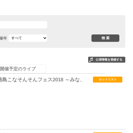
催年
公演情報を登録する
開催予定のライブ
島こなそんそんフェス2018 ～みな、
セットリスト
21