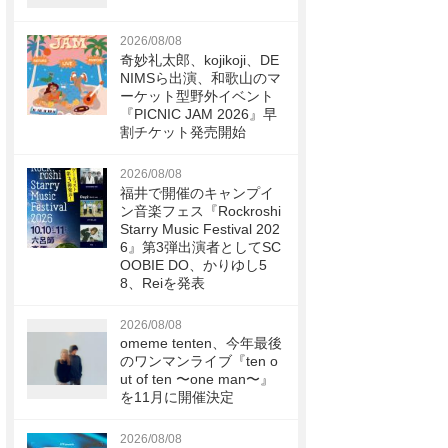
2026/08/08
奇妙礼太郎、kojikoji、DE
NIMSら出演、和歌山のマ
ーケット型野外イベント
『PICNIC JAM 2026』早
割チケット発売開始
2026/08/08
福井で開催のキャンプイ
ン音楽フェス『Rockroshi
Starry Music Festival 202
6』第3弾出演者としてSC
OOBIE DO、かりゆし5
8、Reiを発表
2026/08/08
omeme tenten、今年最後
のワンマンライブ『ten o
ut of ten 〜one man〜』
を11月に開催決定
2026/08/08