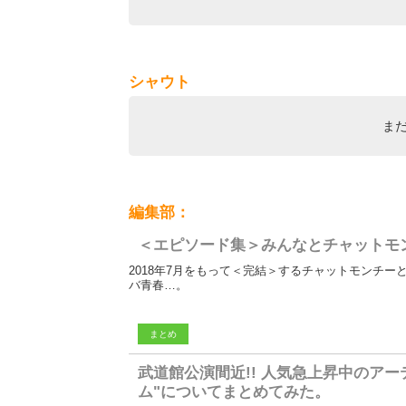
かったし盛り上がりました。最後に聞けて大満足です。 いよいよ最後の1曲、それはハナノユメでした。過去2回
ではいずれも最初に演奏されたハナノユメ、それで
ユメに終わったのだと感じました。(アンコールは別
の最初の間奏ってCDではギターの2本の音で構成さ
毎回少し物足りなく感じていたんですが、最後の最
シャウト
っていました。ツネさん含め総勢9名での演奏の本領発揮と言ったところで
自分は最初の シャングリラ幸せだって叫んでくれよ 時には僕の胸で泣いてくれよ シャングリラ夢の中でさえ うまく笑え
ない 君のことダメな人って叱りながら愛していたい を聞いた瞬間、不覚にも涙が溢れてしまいました。この、不器用な
ま
シャングリラに対する優しい歌が本当に大好きです。 その次は風吹けば恋。もうさっきの涙など、何処へやらですよ。
う盛り上がる、盛り上がる。スリーピースでこの曲
思うと悔いのないよう全力で楽しみました。 ツネさんが退場し、ステージにはチャットの二人だけです。ここでMCが挟
まりましたが二人は観客の優しい言葉に我慢しきれ
と言うともう涙がまた溢れてきました。本当にもうこの二
編集部：
ライブを締めくくるのはサラバ青春。もう無理でし
きます。高校の卒業式では何も感じなかったのに、今になって深く深
＜エピソード集＞みんなとチャットモ
文となってしまいましたが、もし最後まで読んでく
いました。
2018年7月をもって＜完結＞するチャットモンチ
バ青春…。
まとめ
武道館公演間近!! 人気急上昇中のアー
ム"についてまとめてみた。