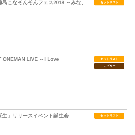
島こなそんそんフェス2018 ～みな、
セットリスト
24
 ONEMAN LIVE ～I Love
セットリスト
レビュー
117
誕生」リリースイベント誕生会
セットリスト