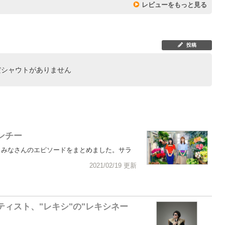
の武道館
レビューをもっと見る
本編を締める構成にチャットの武道館はハナノユメに始まり、ハナノ
です笑)この曲では再びストリングス部隊が登場します。ハナノユメ
れているのでライブではえっちゃんはバッキングの方を演奏するので
後にストリングスが主旋律を演奏することでその物足りなさは無くな
投稿
しょうか。 アンコール1曲目はシャングリラ。
だシャウトがありません
も
、もまた聞けるとは思っていませんでしたし、これが本当に最後だと
ず涙を見せる場面もありましたが、こちら側としても「ありがとう」
人の、チャットモンチーの演奏は聞けないなんて。 この武道館
ょう。我慢できませんよ。スクリーンに写った歌詞が一言一言染みて
く伝わってきました。 文字制限ギリギリの大変な長
ンチー
ださった心優しい方がいらっしゃったとしたらご精読ありがとうござ
ーとみなさんのエピソードをまとめました。サラ
2021/02/19 更新
ティスト、"レキシ"の"レキシネー