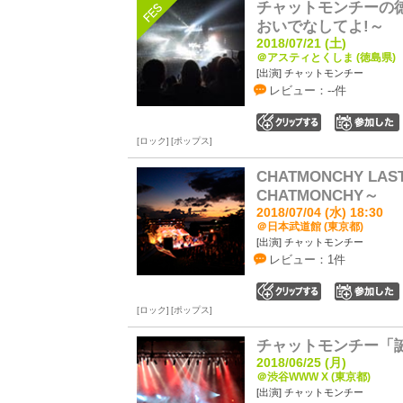
チャットモンチーの徳
おいでなしてよ!～
2018/07/21 (土)
＠アスティとくしま (徳島県)
[出演] チャットモンチー
レビュー：--件
0
ロック
ポップス
CHATMONCHY LAST
CHATMONCHY～
2018/07/04 (水) 18:30
＠日本武道館 (東京都)
[出演] チャットモンチー
レビュー：1件
0
ロック
ポップス
チャットモンチー「
2018/06/25 (月)
＠渋谷WWW X (東京都)
[出演] チャットモンチー