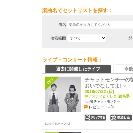
楽曲名でセットリストを探す：
曲名
検索範囲
開
ライブ・コンサート情報：
過去に開催したライブ
今後
チャットモンチーの徳
おいでなしてよ!～
2018/07/22 (日)
＠アスティとくしま (徳島県)
[出演] チャットモンチー
レビュー：--件
0
ロック
ポップス