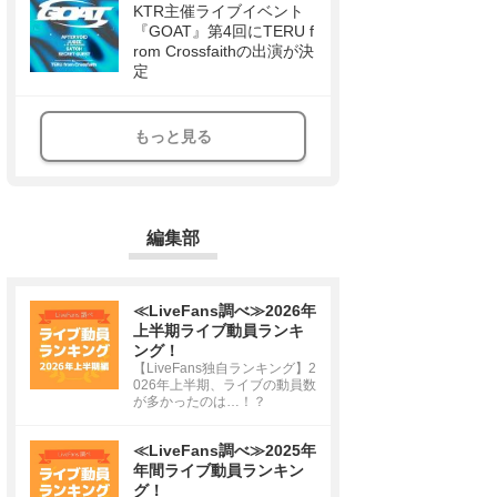
KTR主催ライブイベント
『GOAT』第4回にTERU f
rom Crossfaithの出演が決
定
もっと見る
編集部
≪LiveFans調べ≫2026年
上半期ライブ動員ランキ
ング！
【LiveFans独自ランキング】2
026年上半期、ライブの動員数
が多かったのは…！？
≪LiveFans調べ≫2025年
年間ライブ動員ランキン
グ！