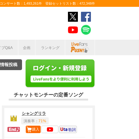
ンサート数：1,493,261件 登録セットリスト数：472,348件
イブQ&A
企画
ランキング
情報投稿
チャットモンチーの定番ソング
シャングリラ
1
演奏率：
71%
ラスト定番
購入
歌詞