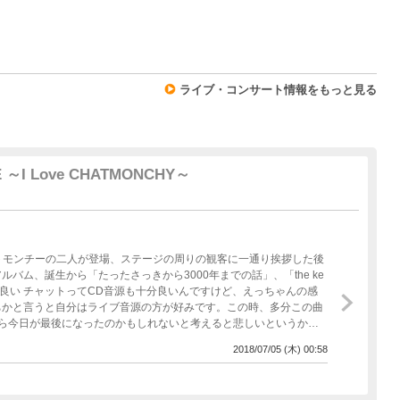
7
ライブ・コンサート情報をもっと見る
E ～I Love CHATMONCHY～
ャットモンチーの二人が登場、ステージの周りの観客に一通り挨拶した後
ム、誕生から「たったさっきから3000年までの話」、「the ke
ちゃんの感
ちかと言うと自分はライブ音源の方が好みです。この時、多分この曲
ら今日が最後になったのかもしれないと考えると悲しいというか、
(本当に簡単だったんです笑)MCの後
2018/07/05 (木) 00:58
ララは３人がステージ上を自由に歩き回りながら歌っていました。鍵
うに体を揺らすえっちゃんが印象的でした。 みそしるさんが
かしの惚たる蛍を演奏します。自分は行ってませんが、チャットにと