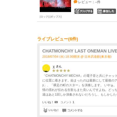
レビュー：--件
0
ロック
ポップス
ライブレビュー(6件)
CHATMONCHY LAST ONEMAN LIV
2018/07/04 (水) 18:30開演 @ 日本武道館(東京都)
χ
さん
「CHATMONCHY MECHA」の電子音と共にチ
に位置に着きます。始まったのは最新にして最後のアルバ
y」、「裸足の町のスター」を演奏します。 いやぁ、良い チャットってCD音源も十分良いんですけど、えっ
情の揺れが伝わる生歌もまた良いんですよね。どっ
達はあと1回しか演奏されないだろうし、もしかした
勿体ないというか。もっとたくさんの人にライブで聞いて欲しかったです。 簡単な
いいね！
69
コメント
1
に登場したのはDJみそしるさん。次のクッキング・
盤を肩に担ぐ福岡さんと、自分のパートじゃない時に楽しそ
退場した次はアコースティックコーナー。まずは懐