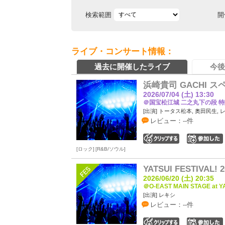
検索範囲
開
ライブ・コンサート情報：
過去に開催したライブ
今後
浜崎貴司 GACHI スペ
2026/07/04 (土) 13:30
＠国宝松江城 二之丸下の段 特
[出演] トータス松本, 奥田民生, 
レビュー：--件
0
ロック
R&B/ソウル
YATSUI FESTIVAL! 2
2026/06/20 (土) 20:35
＠O-EAST MAIN STAGE at Y
[出演] レキシ
レビュー：--件
0