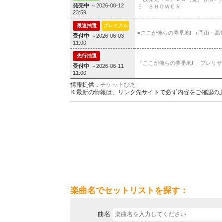
発売中
～2026-08-12
Ｅ ＳＨＯＷＥＲ
23:59
最速抽選
プレミアム
■ここが俺らの夢番地!!（岡山・高
受付中
～2026-06-03
11:00
先行抽選
「ここが俺らの夢番地!!」プレリ
受付中
～2026-06-11
11:00
情報提供：
チケットぴあ
※最新の情報は、リンク先サイトで必ず内容をご確認の
楽曲名でセットリストを探す：
曲名