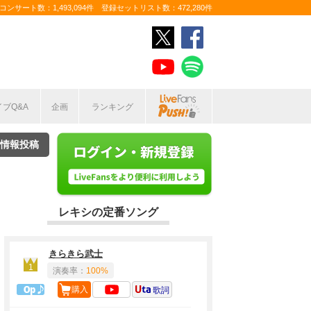
ンサート数：1,493,094件 登録セットリスト数：472,280件
イブQ&A
企画
ランキング
情報投稿
レキシの定番ソング
きらきら武士
1
演奏率：
100%
1曲目定番
購入
歌詞