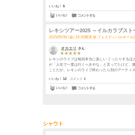
いいね！
5
レキシツアー2025 ～イルカラブスト
2025/05/30 (金) 18:30開演 @ フェスティバルホール
オカエリ
さん
レキシのライブは毎回本当に楽しい ぐったりするほど楽しい 
が「人生で一度は行くべきやな」と言ってたけど、激しく同意 しかし…格式高い会場でなにしてんねん(
ことだが、レキシのライブ終わったら別のアーティ
いいね！
12
コメント
2
シャウト