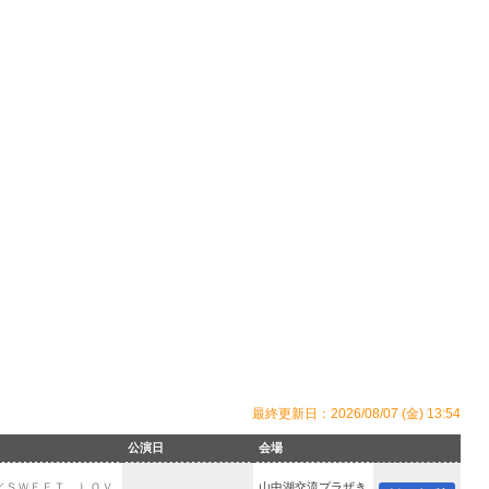
最終更新日：2026/08/07 (金) 13:54
公演日
会場
／ＳＷＥＥＴ ＬＯＶ
山中湖交流プラザき