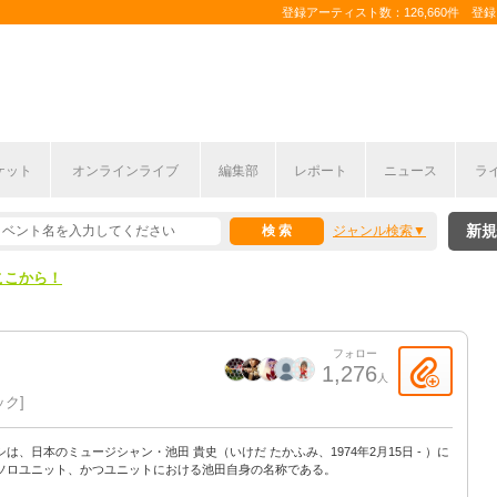
登録アーティスト数：126,660件 登録コ
ケット
オンラインライブ
編集部
レポート
ニュース
ラ
ここから！
新規
ジャンル検索
上半期編発表！
ここから！
上半期編発表！
フォロー
1,276
人
ック
シは、日本のミュージシャン・池田 貴史（いけだ たかふみ、1974年2月15日 - ）に
ソロユニット、かつユニットにおける池田自身の名称である。