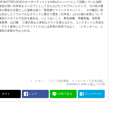
PER BUTTER DOGのキーボーディストや100sのメンバーとして活動していた池田
造詣が深い日本史をコンセプトとして立ち上げたソロプロジェクトで、その名の通
本の歴史を主題とした楽曲を扱う「歴史縛りファンクネスバンド」。その幅広い音
を生かしたソウルフルなサウンドに乗せて歴史（日本史）上の人物や史実について
独自のスタイルで注目を集める。いとうせいこう、椎名林檎、斉藤和義、持田香
秦基博、山口隆、 三浦大知など多彩なゲストを迎えながら、コンスタントに作品を
。ゲスト参加したアーティストたちには本来の名前ではなく、「レキシネーム」と
独自の名称が与えられる。
(「レキシ」『フリー百科事典 ウィキペディア日本語版』
2025/06/17 20時 の版より引用)
ポスト
シェア
LINEで送る
ブックマーク