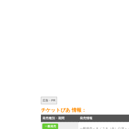
広告・PR
チケットぴあ 情報：
発売種別・期間
発売情報
一般発売
一般発売＜８／２８（金）公演＞