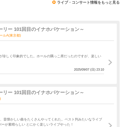
ライブ・コンサート情報をもっと見る
ーリー 101回目のイナホバケーション～
 ホールA(東京都)
が珍しく印象的でした。ホールの隅っこ席だったのですが、楽しい
2025/09/07 (日) 23:10
ーリー 101回目のイナホバケーション～
)
分、昔懐かしい曲をたくさんやってくれた。ベスト判みたいなライブ
やった 池ちゃんのアドリブについて行くバックメンバーが素晴らしい とにかく楽しいライブやった！