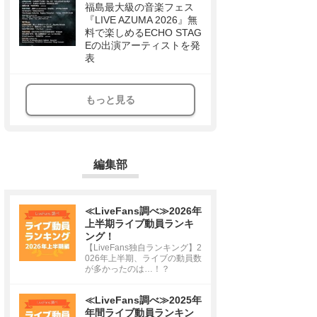
福島最大級の音楽フェス
『LIVE AZUMA 2026』無
料で楽しめるECHO STAG
Eの出演アーティストを発
表
もっと見る
編集部
≪LiveFans調べ≫2026年
上半期ライブ動員ランキ
ング！
【LiveFans独自ランキング】2
026年上半期、ライブの動員数
が多かったのは…！？
≪LiveFans調べ≫2025年
年間ライブ動員ランキン