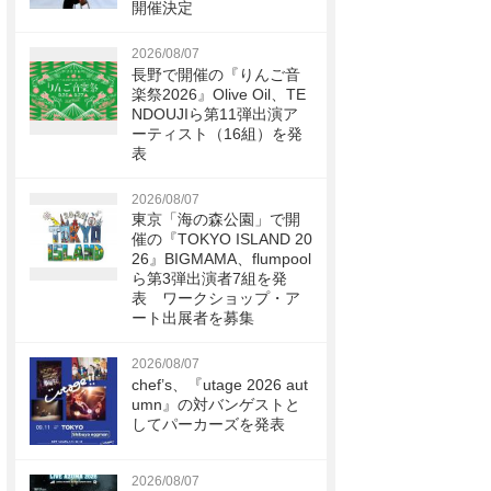
開催決定
2026/08/07
長野で開催の『りんご音
楽祭2026』Olive Oil、TE
NDOUJIら第11弾出演ア
ーティスト（16組）を発
表
2026/08/07
東京「海の森公園」で開
催の『TOKYO ISLAND 20
26』BIGMAMA、flumpool
ら第3弾出演者7組を発
表 ワークショップ・ア
ート出展者を募集
2026/08/07
chef’s、『utage 2026 aut
umn』の対バンゲストと
してパーカーズを発表
2026/08/07