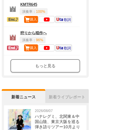
KMTR645
2
演奏率：
100%
アンコール定番
購入
歌詞
狩りから稲作へ
3
演奏率：
96%
ラスト定番
購入
歌詞
もっと見る
新着ニュース
新着ライブレポート
2026/08/07
ハナレグミ、北関東＆中
国山陰、東京大阪を巡る
弾き語りツアー10月より