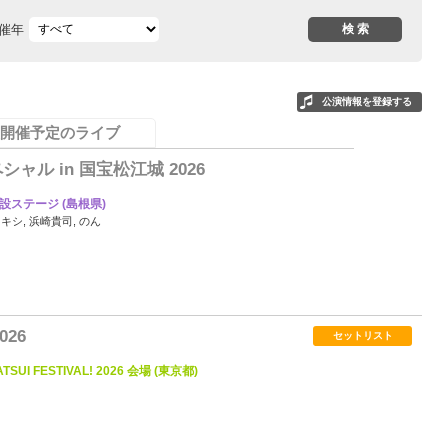
催年
公演情報を登録する
開催予定のライブ
シャル in 国宝松江城 2026
設ステージ (島根県)
レキシ, 浜崎貴司, のん
3
026
セットリスト
ATSUI FESTIVAL! 2026 会場 (東京都)
4