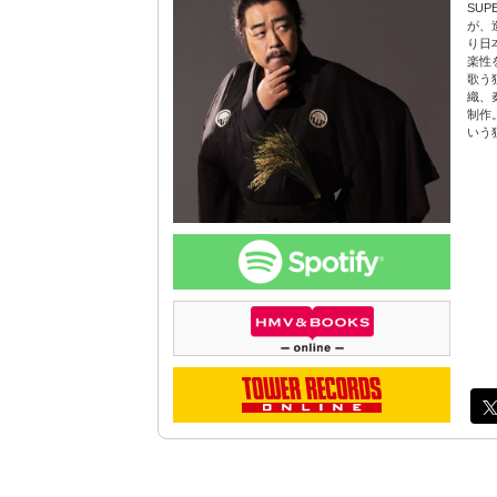
SU
が、
り日
楽性
歌う
織、
制作
いう