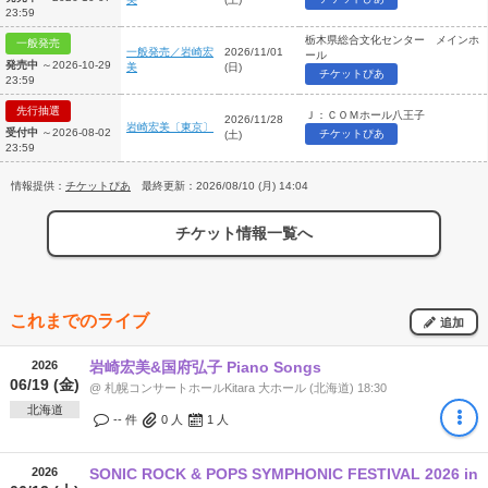
23:59
栃木県総合文化センター メインホ
一般発売
一般発売／岩崎宏
2026/11/01
ール
発売中
～2026-10-29
美
(日)
チケットぴあ
23:59
先行抽選
Ｊ：ＣＯＭホール八王子
2026/11/28
岩崎宏美〔東京〕
受付中
～2026-08-02
チケットぴあ
(土)
23:59
情報提供：
チケットぴあ
最終更新：2026/08/10 (月) 14:04
チケット情報一覧へ
これまでのライブ
追加
2026
岩崎宏美&国府弘子 Piano Songs
06/19 (金)
@ 札幌コンサートホールKitara 大ホール (北海道) 18:30
北海道
-- 件
0
人
1
人
2026
SONIC ROCK & POPS SYMPHONIC FESTIVAL 2026 in