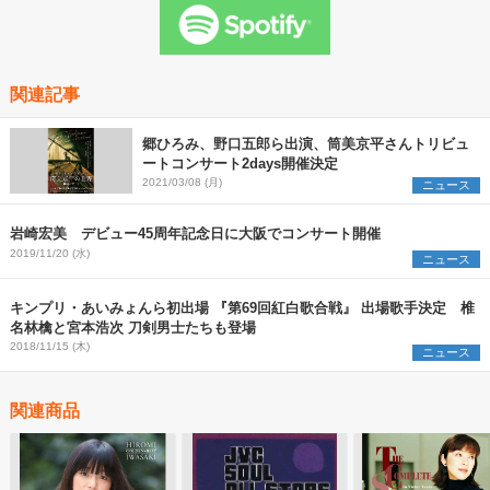
関連記事
郷ひろみ、野口五郎ら出演、筒美京平さんトリビュ
ートコンサート2days開催決定
2021/03/08 (月)
ニュース
岩崎宏美 デビュー45周年記念日に大阪でコンサート開催
2019/11/20 (水)
ニュース
キンプリ・あいみょんら初出場 『第69回紅白歌合戦』 出場歌手決定 椎
名林檎と宮本浩次 刀剣男士たちも登場
2018/11/15 (木)
ニュース
関連商品