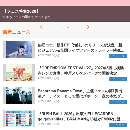
【フェス特集2026】
今年もフェスの季節がやってきた！
最新ニュース
柴咲コウ、新作EP『泡沫』のリリースが決定 新
ビジュアル＆全国ライブツアーのトレーラー映像が
一部解禁【コメントあり】
2026/08/10 (月)
ニュース
『GREENROOM FESTIVAL'27』2027年5月に横浜
赤レンガ倉庫、神戸メリケンパークで開催決定
2026/08/10 (月)
ニュース
Panorama Panama Town、主催フェスの第1弾出
演アーティストとして愛はズボーン、夜の本気ダン
スらを発表 「plus∈you」のMVも公開に
2026/08/10 (月)
ニュース
『RUSH BALL 2026』出演のELLEGARDEN、
go!go!vanillas、BRAHMANら13組がFM802に登
場、他出演アーティストの“渾身の1曲”をセレクト
2026/08/10 (月)
ニュース