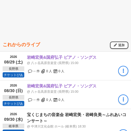
これからのライブ
追加
2026
岩崎宏美&国府弘子 ピアノ・ソングス
08/29 (土)
@ 八ヶ岳高原音楽堂 (長野県) 15:00
長野県
-- 件
0
人
0
人
チケットぴあ
2026
岩崎宏美&国府弘子 ピアノ・ソングス
08/30 (日)
@ 八ヶ岳高原音楽堂 (長野県) 15:00
長野県
-- 件
0
人
0
人
チケットぴあ
2026
宝くじまちの音楽会 岩崎宏美・岩崎良美～ふれあいコ
09/30 (水)
ンサート～
岐阜県
@ 中津川文化会館 ホール (岐阜県) 18:30