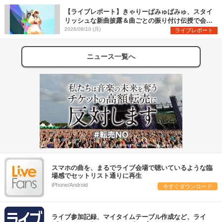
【ライブレポート】きゃりーぱみゅぱみゅ、スタイ
リッシュな新曲披露＆曲ごとの振り付け伝授で会場
を盛り上げまくる！＜LuckyFes’26＞
2026/08/10 (月)
ライブレポート
ニュース一覧へ
スマホの曲を、まるでライブ会場で聴いているような臨
場感でセットリスト通りに再生
iPhone/Android
今すぐダウンロード
ライブ参加記録、マイタイムテーブル作成など、ライ