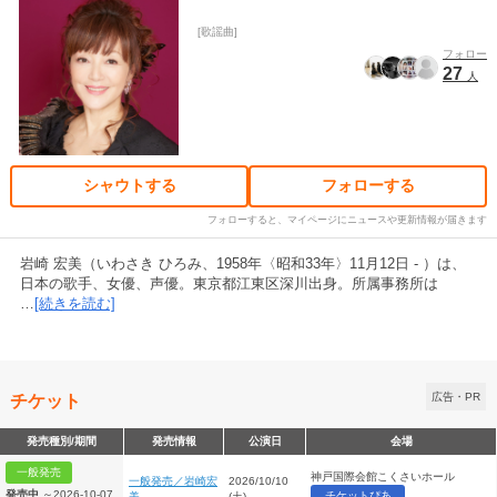
歌謡曲
フォロー
27
人
シャウトする
フォローする
フォローすると、マイページにニュースや更新情報が届きます
岩崎 宏美（いわさき ひろみ、1958年〈昭和33年〉11月12日 - ）は、
日本の歌手、女優、声優。東京都江東区深川出身。所属事務所は
…
[続きを読む]
チケット
広告・PR
発売種別/期間
発売情報
公演日
会場
一般発売
神戸国際会館こくさいホール
一般発売／岩崎宏
2026/10/10
発売中
～2026-10-07
チケットぴあ
美
(土)