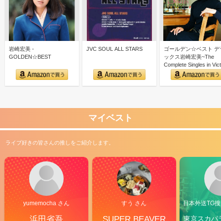
岩崎宏美 -
JVC SOUL ALL STARS
ゴールデン☆ベスト デ
GOLDEN☆BEST
ックス岩崎宏美~The
Complete Singles in Vi
マイベスト
ライブ好きの皆さんの推しをご紹介します。
yumemocha さん
すう さん
日本外送TG搜@
浜田省吾
SUPER BEAVER
東京スカパ