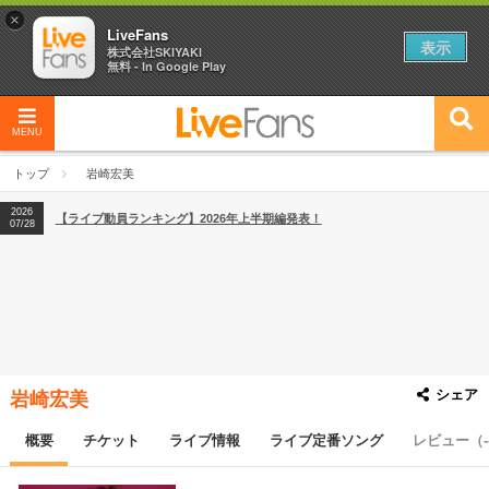
×
LiveFans
表示
株式会社SKIYAKI
無料 - In Google Play
2026
【フェス特集2026】フェス情報はここから！
04/27
MENU
2026
【ライブ動員ランキング】2026年上半期編発表！
07/28
トップ
岩崎宏美
2026
【フェス特集2026】フェス情報はここから！
04/27
2026
【ライブ動員ランキング】2026年上半期編発表！
07/28
シェア
岩崎宏美
概要
チケット
ライブ情報
ライブ定番ソング
レビュー（-