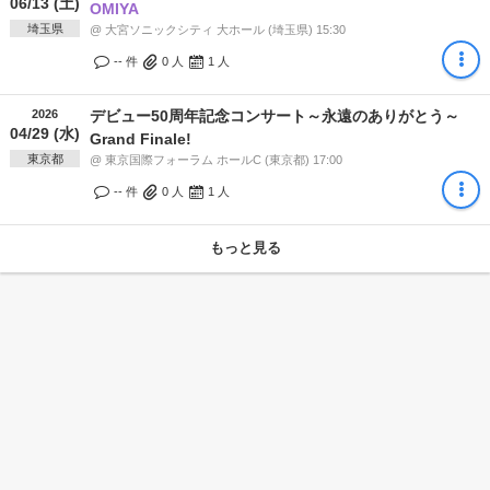
06/13 (土)
OMIYA
埼玉県
@ 大宮ソニックシティ 大ホール (埼玉県) 15:30
-- 件
0
人
1
人
2026
デビュー50周年記念コンサート～永遠のありがとう～
04/29 (水)
Grand Finale!
東京都
@ 東京国際フォーラム ホールC (東京都) 17:00
-- 件
0
人
1
人
もっと見る