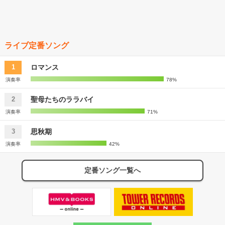
ライブ定番ソング
ロマンス
1
演奏率
78%
聖母たちのララバイ
2
演奏率
71%
思秋期
3
演奏率
42%
定番ソング一覧へ