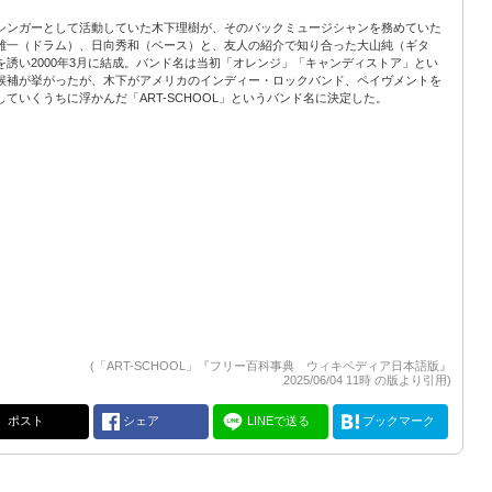
シンガーとして活動していた木下理樹が、そのバックミュージシャンを務めていた
雄一（ドラム）、日向秀和（ベース）と、友人の紹介で知り合った大山純（ギタ
を誘い2000年3月に結成。バンド名は当初「オレンジ」「キャンディストア」とい
候補が挙がったが、木下がアメリカのインディー・ロックバンド、ペイヴメントを
していくうちに浮かんだ「ART-SCHOOL」というバンド名に決定した。
(「ART-SCHOOL」『フリー百科事典 ウィキペディア日本語版』
2025/06/04 11時 の版より引用)
ポスト
シェア
LINEで送る
ブックマーク