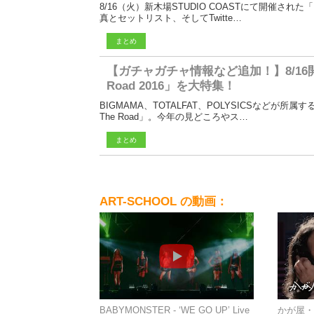
8/16（火）新木場STUDIO COASTにて開催された「UK
真とセットリスト、そしてTwitte…
まとめ
【ガチャガチャ情報など追加！】8/16開催
Road 2016」を大特集！
BIGMAMA、TOTALFAT、POLYSICSなどが所属す
The Road」。今年の見どころやス…
まとめ
ART-SCHOOL の動画：
BABYMONSTER - ‘WE GO UP’ Live
かが屋・