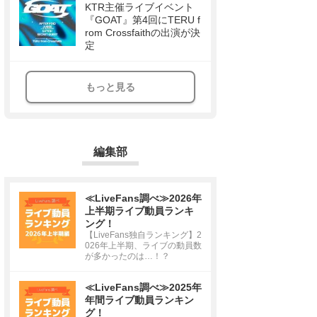
KTR主催ライブイベント
『GOAT』第4回にTERU f
rom Crossfaithの出演が決
定
もっと見る
編集部
≪LiveFans調べ≫2026年
上半期ライブ動員ランキ
ング！
【LiveFans独自ランキング】2
026年上半期、ライブの動員数
が多かったのは…！？
≪LiveFans調べ≫2025年
年間ライブ動員ランキン
グ！