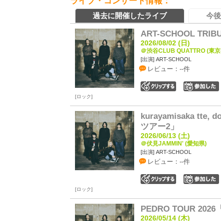
ライブ・コンサート情報：
過去に開催したライブ
今後
ART-SCHOOL TRIBUT
2026/08/02 (日)
＠渋谷CLUB QUATTRO (東京
[出演] ART-SCHOOL
レビュー：--件
0
ロック
kurayamisaka t
ツアー2」
2026/06/13 (土)
＠伏見JAMMIN' (愛知県)
[出演] ART-SCHOOL
レビュー：--件
0
ロック
PEDRO TOUR 2026
2026/05/14 (木)