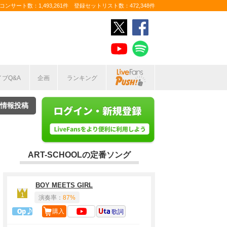
ンサート数：1,493,261件 登録セットリスト数：472,348件
イブQ&A
企画
ランキング
情報投稿
ART-SCHOOLの定番ソング
BOY MEETS GIRL
1
演奏率：
87%
1曲目定番
購入
歌詞