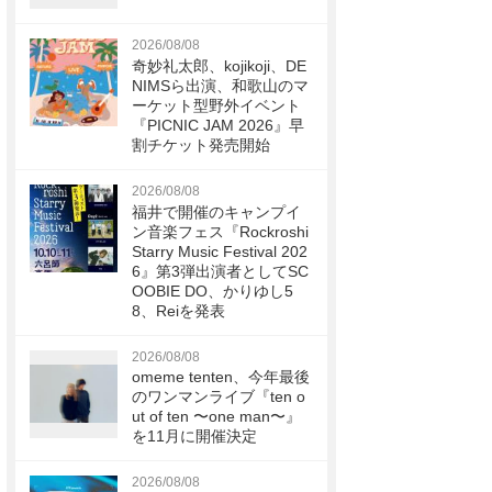
2026/08/08
奇妙礼太郎、kojikoji、DE
NIMSら出演、和歌山のマ
ーケット型野外イベント
『PICNIC JAM 2026』早
割チケット発売開始
2026/08/08
福井で開催のキャンプイ
ン音楽フェス『Rockroshi
Starry Music Festival 202
6』第3弾出演者としてSC
OOBIE DO、かりゆし5
8、Reiを発表
2026/08/08
omeme tenten、今年最後
のワンマンライブ『ten o
ut of ten 〜one man〜』
を11月に開催決定
2026/08/08