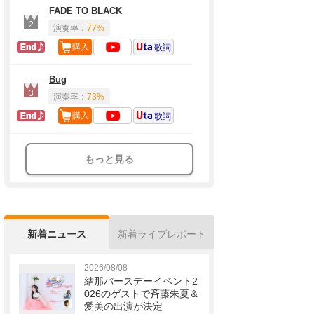
FADE TO BLACK
2
演奏率：
77%
ラスト定番
購入
歌詞
Bug
3
演奏率：
73%
ラスト定番
購入
歌詞
もっと見る
新着ニュース
新着ライブレポート
2026/08/08
結那バースデーイベント2
026のゲストで斉藤朱夏＆
愛美の出演が決定