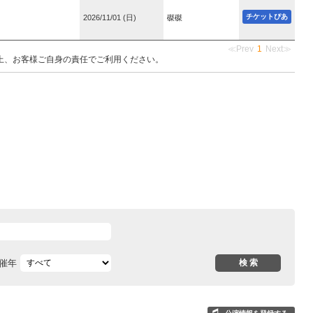
チケットぴあ
2026/11/01 (日)
磔磔
≪Prev
1
Next≫
上、お客様ご自身の責任でご利用ください。
催年