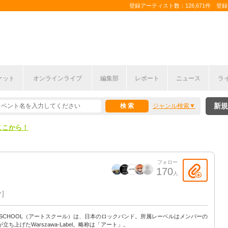
登録アーティスト数：126,671件 登録コ
ケット
オンラインライブ
編集部
レポート
ニュース
ラ
ここから！
新規
ジャンル検索
上半期編発表！
ここから！
上半期編発表！
フォロー
170
人
ク
T-SCHOOL（アートスクール）は、日本のロックバンド。所属レーベルはメンバーの
立ち上げたWarszawa-Label。略称は「アート」。