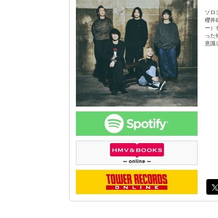
ソロ
櫻井
ー）
った
意識