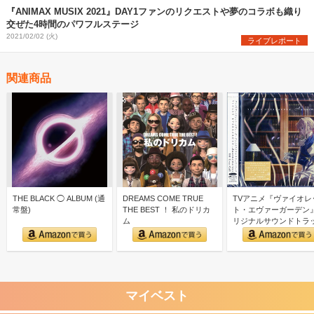
『ANIMAX MUSIX 2021』DAY1ファンのリクエストや夢のコラボも織り
交ぜた4時間のパワフルステージ
2021/02/02 (火)
ライブレポート
関連商品
THE BLACK ◯ ALBUM (通
DREAMS COME TRUE
TVアニメ『ヴァイオレ
常盤)
THE BEST ！ 私のドリカ
ト・エヴァーガーデン
ム
リジナルサウンドトラ
VIOLET EVERG…
マイベスト