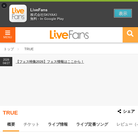
×
LiveFans
表示
株式会社SKIYAKI
無料 - In Google Play
MENU
2026
【フェス特集2026】フェス情報はここから！
04/27
トップ
TRUE
2026
【ライブ動員ランキング】2026年上半期編発表！
07/28
2026
【フェス特集2026】フェス情報はここから！
04/27
2026
【ライブ動員ランキング】2026年上半期編発表！
07/28
シェア
TRUE
概要
チケット
ライブ情報
ライブ定番ソング
レビュー（-