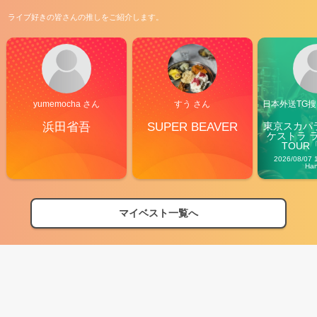
ライブ好きの皆さんの推しをご紹介します。
yumemocha さん
すう さん
日本外送TG搜@
浜田省吾
SUPER BEAVER
東京スカパ
ケストラ 
TOUR「V
Carn
2026/08/07 
Ha
マイベスト一覧へ