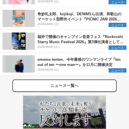
2026/08/08 (土)
ニュース
奇妙礼太郎、kojikoji、DENIMSら出演、和歌山の
マーケット型野外イベント『PICNIC JAM 2026』
早割チケット発売開始
2026/08/08 (土)
ニュース
福井で開催のキャンプイン音楽フェス『Rockroshi
Starry Music Festival 2026』第3弾出演者として
SCOOBIE DO、かりゆし58、Reiを発表
2026/08/08 (土)
ニュース
omeme tenten、今年最後のワンマンライブ『ten
out of ten 〜one man〜』を11月に開催決定
2026/08/08 (土)
ニュース
ニュース一覧へ