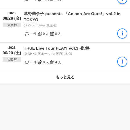
2026
草野華余子 presents 「Anison Are Ours!」vol.2 in
06/26 (金)
TOKYO
東京都
@ Zirco Tokyo (東京都)
-- 件
0
人
0
人
2026
TRUE Live Tour PLAY! vol.3 -乱舞-
06/20 (土)
@ NHK大阪ホール (大阪府) 18:00
大阪府
-- 件
0
人
4
人
もっと見る