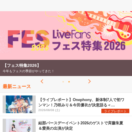
【フェス特集2026】
今年もフェスの季節がやってきた！
最新ニュース
【ライブレポート】Onephony、新体制7人で初ワ
ンマン！乃咲みり＆今田優衣が決意語る＜
Onephony新体制1st Oneman Live はじまりの夏
2026/08/08 (土)
ライブレポート
＞
結那バースデーイベント2026のゲストで斉藤朱夏
＆愛美の出演が決定