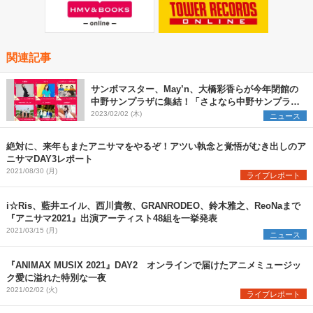
関連記事
サンボマスター、May’n、大橋彩香らが今年閉館の
中野サンプラザに集結！「さよなら中野サンプラザ
音楽祭」開催決定
2023/02/02 (木)
ニュース
絶対に、来年もまたアニサマをやるぞ！アツい執念と覚悟がむき出しのア
ニサマDAY3レポート
2021/08/30 (月)
ライブレポート
i☆Ris、藍井エイル、西川貴教、GRANRODEO、鈴木雅之、ReoNaまで
『アニサマ2021』出演アーティスト48組を一挙発表
2021/03/15 (月)
ニュース
『ANIMAX MUSIX 2021』DAY2 オンラインで届けたアニメミュージッ
ク愛に溢れた特別な一夜
2021/02/02 (火)
ライブレポート