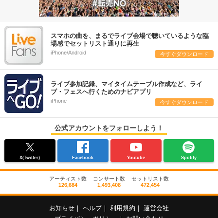
スマホの曲を、まるでライブ会場で聴いているような臨
場感でセットリスト通りに再生
iPhone/Android
今すぐダウンロード
ライブ参加記録、マイタイムテーブル作成など、ライ
ブ・フェスへ行くためのナビアプリ
iPhone
今すぐダウンロード
公式アカウントをフォローしよう！
X(Twitter)
Facebook
Youtube
Spotify
アーティスト数
コンサート数
セットリスト数
126,684
1,493,408
472,454
お知らせ
｜
ヘルプ
｜
利用規約
｜
運営会社