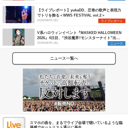
【ライブレポート】yukaDD、圧巻の歌声と表現力
でトリを飾る＜WWS FESTIVAL vol.2＞
2026/08/05 (水)
ライブレポート
V系ハロウィンイベント『MASKED HALLOWEEN
2026』4日目、“渋谷魔界†モンスターナイト”出演6
組を発表
2026/08/05 (水)
ニュース
ニュース一覧へ
スマホの曲を、まるでライブ会場で聴いているような臨
場感でセットリスト通りに再生