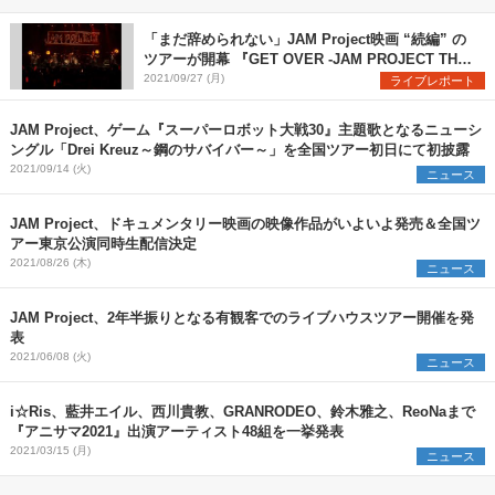
「まだ辞められない」JAM Project映画 “続編” の
ツアーが開幕 『GET OVER -JAM PROJECT THE
LIVE-』東京・生配信ライブレポ
2021/09/27 (月)
ライブレポート
JAM Project、ゲーム『スーパーロボット大戦30』主題歌となるニューシ
ングル「Drei Kreuz～鋼のサバイバー～」を全国ツアー初日にて初披露
2021/09/14 (火)
ニュース
JAM Project、ドキュメンタリー映画の映像作品がいよいよ発売＆全国ツ
アー東京公演同時生配信決定
2021/08/26 (木)
ニュース
JAM Project、2年半振りとなる有観客でのライブハウスツアー開催を発
表
2021/06/08 (火)
ニュース
i☆Ris、藍井エイル、西川貴教、GRANRODEO、鈴木雅之、ReoNaまで
『アニサマ2021』出演アーティスト48組を一挙発表
2021/03/15 (月)
ニュース