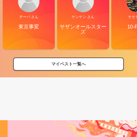
チーバ さん
ケンケン さん
そそ
東京事変
サザンオールスター
10-
ズ
マイベスト一覧へ