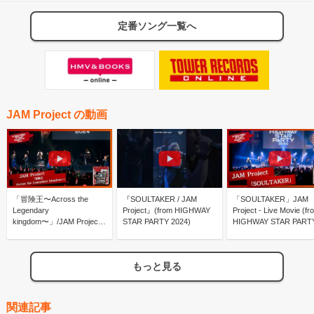
定番ソング一覧へ
JAM Project の動画
「冒険王〜Across the
『SOULTAKER / JAM
「SOULTAKER」JAM
Legendary
Project』(from HIGHWAY
Project - Live Movie (fr
kingdom〜」/JAM Project
STAR PARTY 2024)
HIGHWAY STAR PART
(from HIGHWAY STAR
2024-SHIBUYA
PARTY 2024-SHIBUYA
JUNCTION-）
JUNCTION-)
もっと見る
関連記事