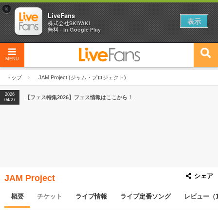
×
LiveFans
表示
株式会社SKIYAKI
無料 - In Google Play
MENU
2026
【フェス特集2026】フェス情報はここから！
04/27
トップ
JAM Project (ジャム・プロジェクト)
2026
【ライブ動員ランキング】2026年上半期編発表！
07/28
2026
【フェス特集2026】フェス情報はここから！
04/27
2026
【ライブ動員ランキング】2026年上半期編発表！
07/28
シェア
JAM Project
概要
チケット
ライブ情報
ライブ定番ソング
レビュー（