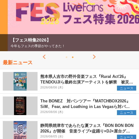
【フェス特集2026】
今年もフェスの季節がやってきた！
最新ニュース
熊本県人吉市の野外音楽フェス『Rural Act'26』
TENDOUJIら最終出演アーティストを解禁 被災地
支援プロジェクトの始動も発表
2026/08/06 (木)
ニュース
The BONEZ 対バンツアー『MATCHBOX2026』
SiM、Fear, and Loathing in Las Vegasら対バン
アーティストを一斉解禁
2026/08/06 (木)
ニュース
静岡県焼津市であらたな夏フェス『BON BON BON
2026』が開催 音楽ライブ×盆踊り×DJ×屋台グル
メ×ランタンナイトで彩る2日間
2026/08/05 (水)
ニュース