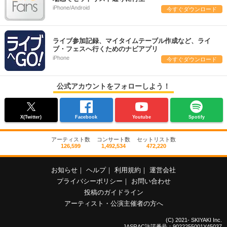
iPhone/Android
今すぐダウンロード
ライブ参加記録、マイタイムテーブル作成など、ライ
ブ・フェスへ行くためのナビアプリ
iPhone
今すぐダウンロード
公式アカウントをフォローしよう！
X(Twitter)
Facebook
Youtube
Spotify
アーティスト数
コンサート数
セットリスト数
126,599
1,492,534
472,220
お知らせ
｜
ヘルプ
｜
利用規約
｜
運営会社
プライバシーポリシー
｜
お問い合わせ
投稿のガイドライン
アーティスト・公演主催者の方へ
(C) 2021- SKIYAKI Inc.
JASRAC許諾番号：9022255001Y45037