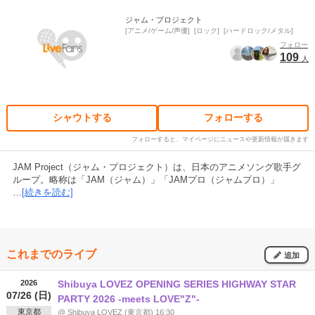
ジャム・プロジェクト
アニメ/ゲーム/声優
ロック
ハードロック/メタル
フォロー
109
人
シャウトする
フォローする
フォローすると、マイページにニュースや更新情報が届きます
JAM Project（ジャム・プロジェクト）は、日本のアニメソング歌手グ
ループ。略称は「JAM（ジャム）」「JAMプロ（ジャムプロ）」
…
[続きを読む]
これまでのライブ
追加
2026
Shibuya LOVEZ OPENING SERIES HIGHWAY STAR
07/26 (日)
PARTY 2026 -meets LOVE"Z"-
東京都
@ Shibuya LOVEZ (東京都) 16:30