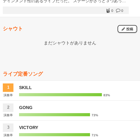
テインメント性のあるライブだった。 ステージがざっと３つあった
り、牙狼が出てきたり、ヒカルドやテレビの撮影まで。 母に誘われ
0
0
ていったが、最近の曲を知らない自分でも楽しめたライブでした。
※追記？ 福山芳樹がMCで「横浜と言ったらラーメンですよ！SKILL
の後のラーメンはうまいぜぇ～！」と言っていたが、 その時点で
シャウト
「アンコールやるやん！」とわかってしまって、少しどないやねんと
投稿
思ってしまった。
まだシャウトがありません
ライブ定番ソング
SKILL
1
演奏率
83%
GONG
2
演奏率
73%
VICTORY
3
演奏率
71%