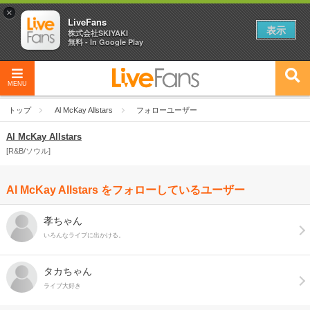
×
LiveFans
表示
株式会社SKIYAKI
無料 - In Google Play
MENU
トップ
Al McKay Allstars
フォローユーザー
Al McKay Allstars
R&B/ソウル
Al McKay Allstars をフォローしているユーザー
孝ちゃん
いろんなライブに出かける。
タカちゃん
ライブ大好き