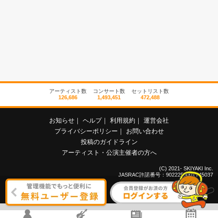
アーティスト数
コンサート数
セットリスト数
126,686
1,493,451
472,488
お知らせ
｜
ヘルプ
｜
利用規約
｜
運営会社
プライバシーポリシー
｜
お問い合わせ
投稿のガイドライン
アーティスト・公演主催者の方へ
(C) 2021- SKIYAKI Inc.
JASRAC許諾番号：9022255001Y45037