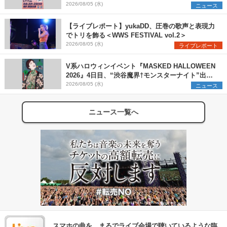
メ×ランタンナイトで彩る2日間
2026/08/05 (水)
ニュース
【ライブレポート】yukaDD、圧巻の歌声と表現力
でトリを飾る＜WWS FESTIVAL vol.2＞
2026/08/05 (水)
ライブレポート
V系ハロウィンイベント『MASKED HALLOWEEN
2026』4日目、“渋谷魔界†モンスターナイト”出演6
組を発表
2026/08/05 (水)
ニュース
ニュース一覧へ
スマホの曲を、まるでライブ会場で聴いているような臨