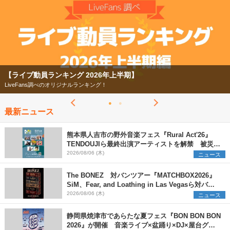
【ライブ動員ランキング 2026年上半期】
LiveFans調べのオリジナルランキング！
最新ニュース
熊本県人吉市の野外音楽フェス『Rural Act'26』
TENDOUJIら最終出演アーティストを解禁 被災地
支援プロジェクトの始動も発表
2026/08/06 (木)
ニュース
The BONEZ 対バンツアー『MATCHBOX2026』
SiM、Fear, and Loathing in Las Vegasら対バン
アーティストを一斉解禁
2026/08/06 (木)
ニュース
静岡県焼津市であらたな夏フェス『BON BON BON
2026』が開催 音楽ライブ×盆踊り×DJ×屋台グル