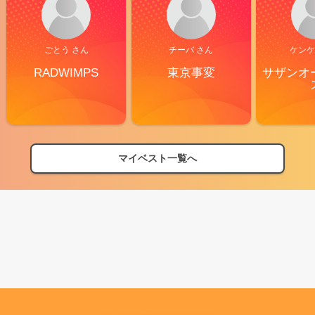
ごとう さん
チーバ さん
ケンケ
RADWIMPS
東京事変
サザンオ
マイベスト一覧へ