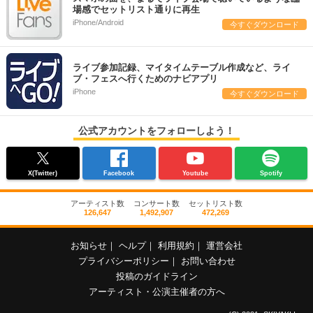
場感でセットリスト通りに再生
iPhone/Android
今すぐダウンロード
ライブ参加記録、マイタイムテーブル作成など、ライ
ブ・フェスへ行くためのナビアプリ
iPhone
今すぐダウンロード
公式アカウントをフォローしよう！
X(Twitter)
Facebook
Youtube
Spotify
アーティスト数
コンサート数
セットリスト数
126,647
1,492,907
472,269
お知らせ
｜
ヘルプ
｜
利用規約
｜
運営会社
プライバシーポリシー
｜
お問い合わせ
投稿のガイドライン
アーティスト・公演主催者の方へ