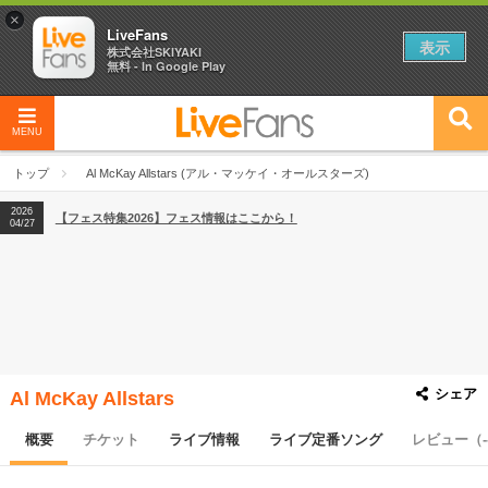
×
LiveFans
表示
株式会社SKIYAKI
無料 - In Google Play
MENU
2026
【フェス特集2026】フェス情報はここから！
04/27
トップ
Al McKay Allstars (アル・マッケイ・オールスターズ)
2026
【ライブ動員ランキング】2026年上半期編発表！
07/28
2026
【フェス特集2026】フェス情報はここから！
04/27
2026
【ライブ動員ランキング】2026年上半期編発表！
07/28
シェア
Al McKay Allstars
概要
チケット
ライブ情報
ライブ定番ソング
レビュー（-