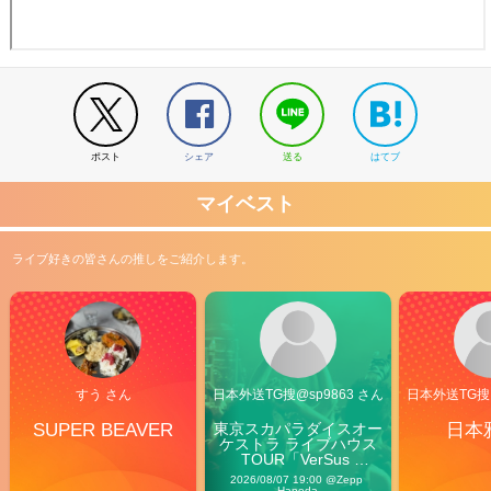
ポスト
シェア
送る
はてブ
マイベスト
ライブ好きの皆さんの推しをご紹介します。
すう さん
日本外送TG搜@sp9863 さん
日本外送TG搜@
SUPER BEAVER
東京スカパラダイスオー
日本
ケストラ ライブハウス
TOUR「VerSus 
Carnival」
2026/08/07 19:00 @Zepp 
Haneda