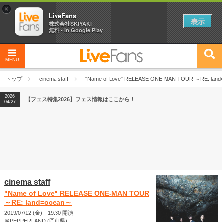
×
LiveFans
表示
株式会社SKIYAKI
無料 - In Google Play
MENU
2026
【フェス特集2026】フェス情報はここから！
04/27
トップ
cinema staff
"Name of Love" RELEASE ONE-MAN TOUR ～RE: lan
2026
【ライブ動員ランキング】2026年上半期編発表！
07/28
2026
【フェス特集2026】フェス情報はここから！
04/27
2026
【ライブ動員ランキング】2026年上半期編発表！
07/28
cinema staff
"Name of Love" RELEASE ONE-MAN TOUR
～RE: land=ocean～
2019/07/12 (金) 19:30 開演
＠PEPPERLAND (岡山県)