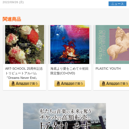
2022/09/26 (月)
ニュース
関連商品
ART-SCHOOL 25周年記念
海底より愛をこめて※初回
PLASTIC YOUTH
トリビュートアルバム
限定盤(CD+DVD)
『Dreams Never End』