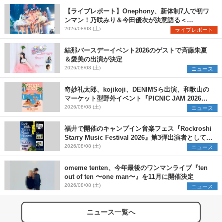
【ライブレポート】Onephony、新体制7人で初ワ
ンマン！乃咲みり＆今田優衣が決意語る＜
Onephony新体制1st Oneman Live はじまりの夏
2026/08/08 (土)
ライブレポート
＞
結那バースデーイベント2026のゲストで斉藤朱夏
＆愛美の出演が決定
2026/08/08 (土)
ニュース
奇妙礼太郎、kojikoji、DENIMSら出演、和歌山の
マーケット型野外イベント『PICNIC JAM 2026』
早割チケット発売開始
2026/08/08 (土)
ニュース
福井で開催のキャンプイン音楽フェス『Rockroshi
Starry Music Festival 2026』第3弾出演者として
SCOOBIE DO、かりゆし58、Reiを発表
2026/08/08 (土)
ニュース
omeme tenten、今年最後のワンマンライブ『ten
out of ten 〜one man〜』を11月に開催決定
2026/08/08 (土)
ニュース
ニュース一覧へ