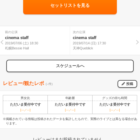
セットリストを見る
前の公演
次の公演
cinema staff
cinema staff
2019/07/06 (土) 18:30
2019/07/14 (日) 17:30
札幌Bessie Hall
天神Queblick
スケジュールへ
レビュー/観たレポ
投稿
(--件)
男女比
年齢層
グッズの待ち時間
ただいま受付中です
ただいま受付中です
ただいま受付中です
[---／---]
[---／---]
[---／---]
※掲載されている情報は投稿されたデータを集計したもので、実際のライブとは異なる場合があ
ります。
レビューはまだ投稿されていません。