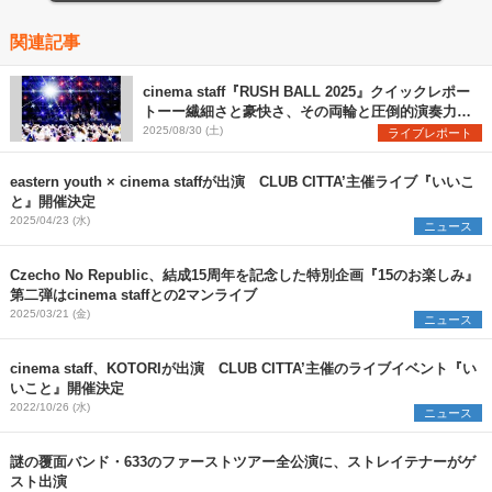
関連記事
cinema staff『RUSH BALL 2025』クイックレポー
トーー繊細さと豪快さ、その両輪と圧倒的演奏力で
魅せた堂々のステージ
2025/08/30 (土)
ライブレポート
eastern youth × cinema staffが出演 CLUB CITTA’主催ライブ『いいこ
と』開催決定
2025/04/23 (水)
ニュース
Czecho No Republic、結成15周年を記念した特別企画『15のお楽しみ』
第二弾はcinema staffとの2マンライブ
2025/03/21 (金)
ニュース
cinema staff、KOTORIが出演 CLUB CITTA’主催のライブイベント『い
いこと』開催決定
2022/10/26 (水)
ニュース
謎の覆面バンド・633のファーストツアー全公演に、ストレイテナーがゲ
スト出演