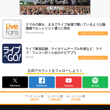
スマホの曲を、まるでライブ会場で聴いているような臨
場感でセットリスト通りに再生
iPhone/Android
今すぐダウンロード
ライブ参加記録、マイタイムテーブル作成など、ライ
ブ・フェスへ行くためのナビアプリ
iPhone
今すぐダウンロード
公式アカウントをフォローしよう！
X(Twitter)
Facebook
Youtube
Spotify
アーティスト数
コンサート数
セットリスト数
126,671
1,493,261
472,348