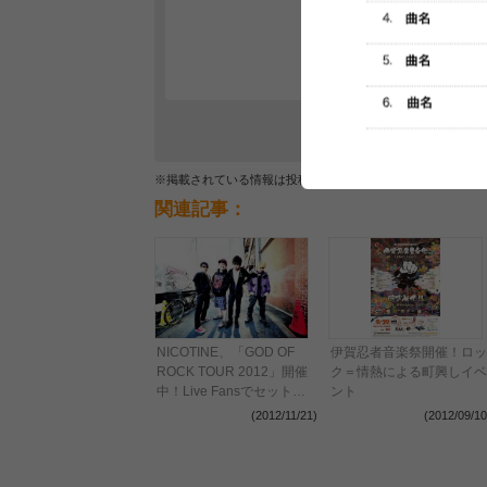
レビュー
最初のレ
※掲載されている情報は投稿されたデータを集計したもので
関連記事：
NICOTINE、「GOD OF
伊賀忍者音楽祭開催！ロッ
ROCK TOUR 2012」開催
ク＝情熱による町興しイベ
中！Live Fansでセットリ
ント
スト公開中！
(2012/11/21)
(2012/09/10