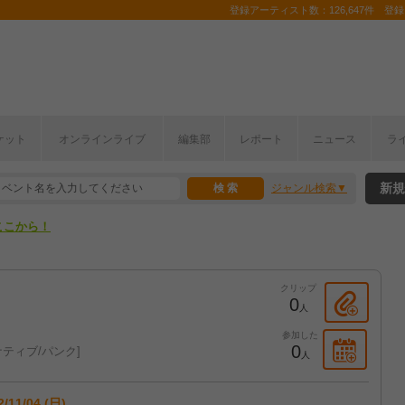
登録アーティスト数：126,647件 登録コ
ケット
オンラインライブ
編集部
レポート
ニュース
ラ
ここから！
新規
ジャンル検索
上半期編発表！
ここから！
上半期編発表！
クリップ
0
人
参加した
0
ティブ/パンク
人
2/11/04 (日)