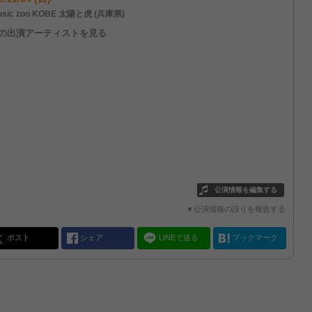
sic zoo KOBE 太陽と虎 (兵庫県)
他の出演アーティストを見る
公演情報を編集する
▼公演情報の誤りを報告する
ポスト
シェア
LINEで送る
ブックマーク