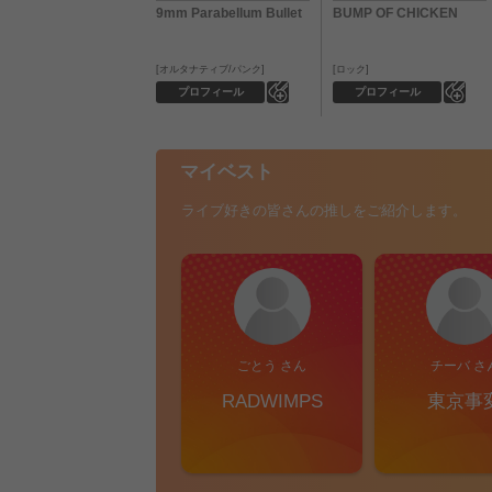
9mm Parabellum Bullet
BUMP OF CHICKEN
オルタナティブ/パンク
ロック
0
0
プロフィール
プロフィール
マイベスト
ライブ好きの皆さんの推しをご紹介します。
ごとう さん
チーバ さ
RADWIMPS
東京事