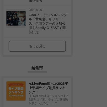
組を発表
2026/08/05
OddRe:、デジタルシング
ル「黄泉還」をリリー
ス 全国ツアーの追加公
演をSpotify O-EASTで開
催決定
もっと見る
編集部
≪LiveFans調べ≫2026年
上半期ライブ動員ランキ
ング！
【LiveFans独自ランキング】2
026年上半期、ライブの動員数
が多かったのは…！？