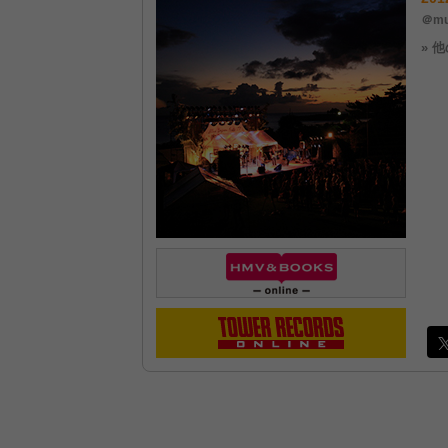
＠mu
» 