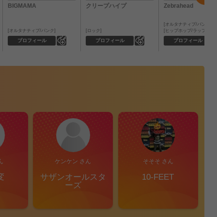
BIGMAMA
クリープハイプ
Zebrahead
オルタナティブ/パンク
オルタナティブ/パンク
ロック
ヒップホップ/ラップ
0
0
プロフィール
プロフィール
プロフィール
ん
ケンケン さん
そそそ さん
変
サザンオールスタ
10-FEET
S
ーズ