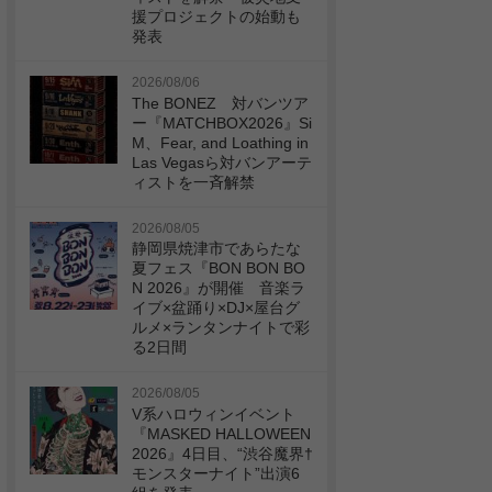
援プロジェクトの始動も
発表
2026/08/06
The BONEZ 対バンツア
ー『MATCHBOX2026』Si
M、Fear, and Loathing in
Las Vegasら対バンアーテ
ィストを一斉解禁
2026/08/05
静岡県焼津市であらたな
夏フェス『BON BON BO
N 2026』が開催 音楽ラ
イブ×盆踊り×DJ×屋台グ
ルメ×ランタンナイトで彩
る2日間
2026/08/05
V系ハロウィンイベント
『MASKED HALLOWEEN
2026』4日目、“渋谷魔界†
モンスターナイト”出演6