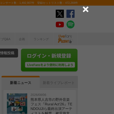
ンサート数：1,492,907件 登録セットリスト数：472,269件
イブQ&A
企画
ランキング
情報投稿
新着ニュース
新着ライブレポート
2026/08/06
熊本県人吉市の野外音楽
フェス『Rural Act'26』TE
NDOUJIら最終出演アーテ
ィストを解禁 被災地支