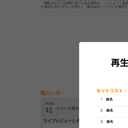
掲載されている情報に誤りがある場合は、
こちら
よりご連
※“歌詞を見る”ボタンを押すと、株式会社ページワンが運営
観たレポ：
男女比：
年齢層：
ただいま受付中です
ただいま受付中です
[---／---]
[---／---]
ライブレビュー (--件)