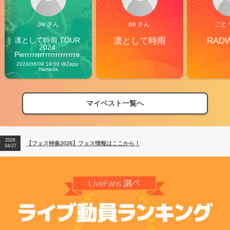
pe さん
pe さん
ごと
凛として時雨 TOUR 
凛として時雨
RAD
2024 
Pierrrrrrrrrrrrrrrrrrrre 
Vibes
2024/08/09 19:00 @Zepp 
Haneda
マイベスト一覧へ
2026
【フェス特集2026】フェス情報はここから！
04/27
2026
【ライブ動員ランキング】2026年上半期編発表！
07/28
2026
【フェス特集2026】フェス情報はここから！
04/27
2026
【ライブ動員ランキング】2026年上半期編発表！
07/28