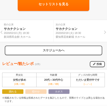
セットリストを見る
前の公演
次の公演
サカナクション
サカナクション
2020/02/10 (月) 18:30
2020/02/18 (火) 18:30
新潟県民会館 大ホール
愛知県芸術劇場 大ホール
スケジュールへ
レビュー/観たレポ
投稿
(1件)
男女比
年齢層
グッズの待ち時間
女性が多め
20代～30代中心
ただいま受付中です
[2票／2票]
[3票／3票]
[---／---]
踊れる
穏やか
カオス
※掲載されている情報は投稿されたデータを集計したもので、実際のライブとは異なる場合があ
ります。