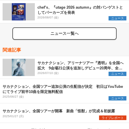
chef’s、『utage 2026 autumn』の対バンゲストと
してパーカーズを発表
2026/08/07 (金)
ニュース
ニュース一覧へ
関連記事
サカナクション、アリーナツアー『透明』を全国へ
拡大 9会場21公演を追加しデビュー20周年、全31
公演のツアーに
2026/07/10 (金)
ニュース
サカナクション、全国ツアー追加公演の生配信が決定 初日はYouTube
にてライブ前半10曲を限定無料配信
2025/06/27 (金)
ニュース
サカナクション、全国ツアーが開幕 新曲「怪獣」が完成＆初披露
2025/01/27 (月)
ライブレポート