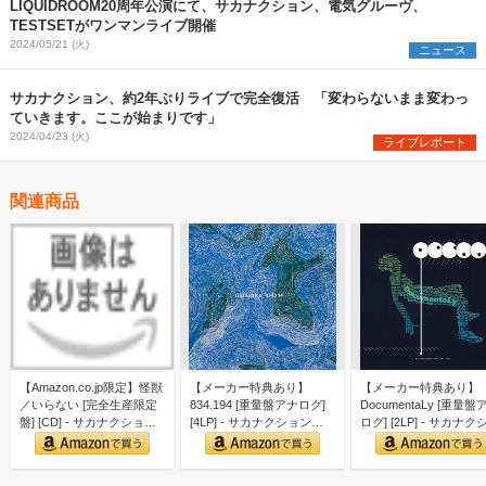
LIQUIDROOM20周年公演にて、サカナクション、電気グルーヴ、
TESTSETがワンマンライブ開催
2024/05/21 (火)
ニュース
サカナクション、約2年ぶりライブで完全復活 「変わらないまま変わっ
ていきます。ここが始まりです」
2024/04/23 (火)
ライブレポート
関連商品
【Amazon.co.jp限定】怪獣
【メーカー特典あり】
【メーカー特典あり】
／いらない [完全生産限定
834.194 [重量盤アナログ]
DocumentaLy [重量盤
盤] [CD] - サカナクション
[4LP] - サカナクション
ログ] [2LP] - サカナク
（…
（メーカー…
ン （…