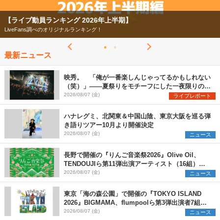
【ライブ動員ランキング 2026年上半期】
LiveFans調べのオリジナルランキング！
最新ニュース
映秀。 「俺が一番楽しんじゃってるかもしれない
（笑）」――夏祭りをモチーフにした一夜限りのス
ペシャルライブ『色祭』レポート
2026/08/07 (金)
ライブレポート
ハナレグミ、北関東＆中国山陰、東京大阪を巡る弾
き語りツアー10月より開催決定
2026/08/07 (金)
ニュース
長野で開催の『りんご音楽祭2026』Olive Oil、
TENDOUJIら第11弾出演アーティスト（16組）を
発表
2026/08/07 (金)
ニュース
東京「海の森公園」で開催の『TOKYO ISLAND
2026』BIGMAMA、flumpoolら第3弾出演者7組を
発表 ワークショップ・アート出展者を募集
2026/08/07 (金)
ニュース