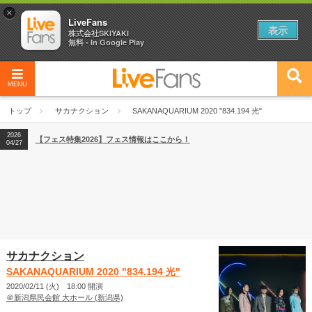
×
LiveFans
表示
株式会社SKIYAKI
無料 - In Google Play
MENU
2026
【フェス特集2026】フェス情報はここから！
04/27
トップ
サカナクション
SAKANAQUARIUM 2020 "834.194 光"
2026
【ライブ動員ランキング】2026年上半期編発表！
07/28
2026
【フェス特集2026】フェス情報はここから！
04/27
2026
【ライブ動員ランキング】2026年上半期編発表！
07/28
サカナクション
SAKANAQUARIUM 2020 "834.194 光"
2020/02/11 (火) 18:00 開演
＠新潟県民会館 大ホール (新潟県)