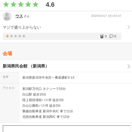
4.6
ウス
2020/03/17 (火) 02:07
さん
マジで盛り上がらない
0
0
会場
新潟県民会館 （新潟県）
住所
新潟県新潟市中央区一番堀通町3-13
アクセス
新潟駅万代口 タクシーで15分
白山駅 徒歩15分
陸上競技場前バス停 徒歩3分
白山公園前バス停 徒歩3分
磐越自動車道 新潟中央IC 車で11分
北陸自動車道 新潟西IC 車で12分