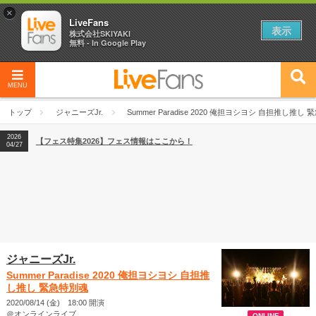
×
LiveFans
表示
株式会社SKIYAKI
無料 - In Google Play
MENU
2026
【フェス特集2026】フェス情報はここから！
04/27
トップ
ジャニーズJr.
Summer Paradise 2020 俺担ヨシヨシ 自担推し推し
2026
【ライブ動員ランキング】2026年上半期編発表！
07/28
2026
【フェス特集2026】フェス情報はここから！
04/27
2026
【ライブ動員ランキング】2026年上半期編発表！
07/28
ジャニーズJr.
Summer Paradise 2020 俺担ヨシヨシ 自担推
し推し 緊急特別魂
2020/08/14 (金) 18:00 開演
＠オンラインライブ
ONLINE