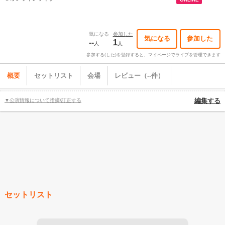
気になる
参加した
気になる
参加した
--
1
人
人
参加する(した)を登録すると、マイページでライブを管理できます
概要
セットリスト
会場
レビュー（--件）
▼公演情報について指摘/訂正する
編集する
セットリスト