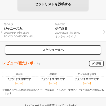
セットリストを投稿する
前の公演
次の公演
ジャニーズJr.
少年忍者
2020/08/14 (金) 15:00
2020/08/15 (土) 15:00
TOKYO DOME CITY HALL
オンラインライブ
スケジュールへ
レビュー/観たレポ
投稿
(--件)
男女比
年齢層
グッズの待ち時間
ただいま受付中です
ただいま受付中です
ただいま受付中です
[---／---]
[---／---]
[---／---]
※掲載されている情報は投稿されたデータを集計したもので、実際のライブとは異なる場合があ
ります。
レビューはまだ投稿されていません。