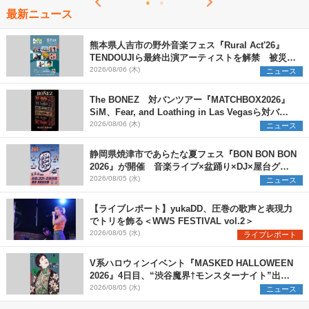
最新ニュース
熊本県人吉市の野外音楽フェス『Rural Act'26』
TENDOUJIら最終出演アーティストを解禁 被災地
支援プロジェクトの始動も発表
2026/08/06 (木)
ニュース
The BONEZ 対バンツアー『MATCHBOX2026』
SiM、Fear, and Loathing in Las Vegasら対バン
アーティストを一斉解禁
2026/08/06 (木)
ニュース
静岡県焼津市であらたな夏フェス『BON BON BON
2026』が開催 音楽ライブ×盆踊り×DJ×屋台グル
メ×ランタンナイトで彩る2日間
2026/08/05 (水)
ニュース
【ライブレポート】yukaDD、圧巻の歌声と表現力
でトリを飾る＜WWS FESTIVAL vol.2＞
2026/08/05 (水)
ライブレポート
V系ハロウィンイベント『MASKED HALLOWEEN
2026』4日目、“渋谷魔界†モンスターナイト”出演6
組を発表
2026/08/05 (水)
ニュース