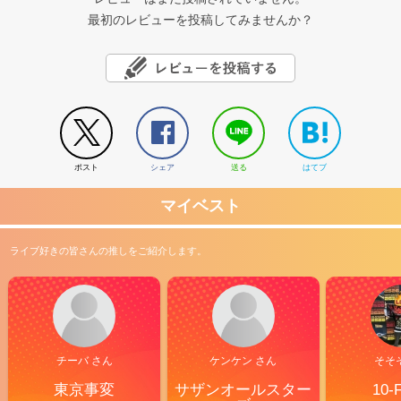
最初のレビューを投稿してみませんか？
ポスト
シェア
送る
はてブ
マイベスト
ライブ好きの皆さんの推しをご紹介します。
チーバ さん
ケンケン さん
そそ
東京事変
サザンオールスター
10-