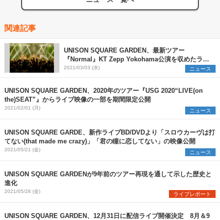
関連記事
UNISON SQUARE GARDEN、最新ツアー
『Normal』KT Zepp Yokohama公演を収めたライ
ブ映像作品を5月にリリース
2021/03/03 (水)
ニュース
UNISON SQUARE GARDEN、2020年のツアー『USG 2020“LIVE(on
the)SEAT”』からライブ映像の一部を期間限定公開
2021/02/01 (月)
ニュース
UNISON SQUARE GARDE、新作ライブBD/DVDより「スロウカーヴは打
てない(that made me crazy)」「君の瞳に恋してない」の映像公開
2021/05/21 (金)
ニュース
UNISON SQUARE GARDENが9年前のツアー再現を通して示した歴史と
進化
2021/05/28 (金)
ライブレポート
UNISON SQUARE GARDEN、12月31日に配信ライブ開催決定 8月＆9