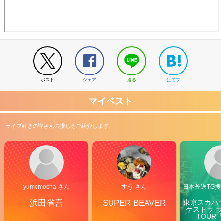
ポスト
シェア
送る
はてブ
マイベスト
ライブ好きの皆さんの推しをご紹介します。
yumemocha さん
すう さん
日本外送TG搜@
浜田省吾
SUPER BEAVER
東京スカパ
ケストラ 
TOUR「V