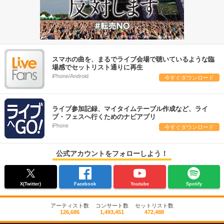
スマホの曲を、まるでライブ会場で聴いているような臨
場感でセットリスト通りに再生
iPhone/Android
今すぐダウンロード
ライブ参加記録、マイタイムテーブル作成など、ライ
ブ・フェスへ行くためのナビアプリ
iPhone
今すぐダウンロード
公式アカウントをフォローしよう！
X(Twitter)
Facebook
Youtube
Spotify
アーティスト数
コンサート数
セットリスト数
126,686
1,493,451
472,488