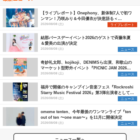
【ライブレポート】Onephony、新体制7人で初ワ
ンマン！乃咲みり＆今田優衣が決意語る＜
Onephony新体制1st Oneman Live はじまりの夏
2026/08/08 (土)
ライブレポート
＞
結那バースデーイベント2026のゲストで斉藤朱夏
＆愛美の出演が決定
2026/08/08 (土)
ニュース
奇妙礼太郎、kojikoji、DENIMSら出演、和歌山の
マーケット型野外イベント『PICNIC JAM 2026』
早割チケット発売開始
2026/08/08 (土)
ニュース
福井で開催のキャンプイン音楽フェス『Rockroshi
Starry Music Festival 2026』第3弾出演者として
SCOOBIE DO、かりゆし58、Reiを発表
2026/08/08 (土)
ニュース
omeme tenten、今年最後のワンマンライブ『ten
out of ten 〜one man〜』を11月に開催決定
2026/08/08 (土)
ニュース
ニュース一覧へ