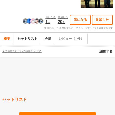
気になる
参加した
気になる
参加した
1
20
人
人
参加する(した)を登録すると、マイページでライブを管理できます
概要
セットリスト
会場
レビュー（--件）
▼公演情報について指摘/訂正する
編集する
セットリスト