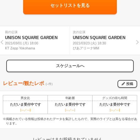
セットリストを見る
前の公演
次の公演
UNISON SQUARE GARDEN
UNISON SQUARE GARDEN
2021/03/01 (月) 18:00
2021/03/23 (火) 18:30
KT Zepp Yokohama
ぴあアリーナMM
スケジュールへ
レビュー/観たレポ
投稿
(--件)
男女比
年齢層
グッズの待ち時間
ただいま受付中です
ただいま受付中です
ただいま受付中です
[---／---]
[---／---]
[---／---]
※掲載されている情報は投稿されたデータを集計したもので、実際のライブとは異なる場合があ
ります。
レビューはまだ投稿されていません。