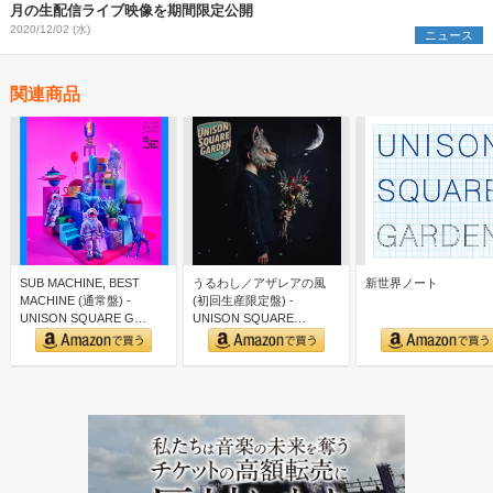
月の生配信ライブ映像を期間限定公開
2020/12/02 (水)
ニュース
関連商品
SUB MACHINE, BEST
うるわし／アザレアの風
新世界ノート
MACHINE (通常盤) -
(初回生産限定盤) -
UNISON SQUARE G…
UNISON SQUARE
GARDEN (特典な…