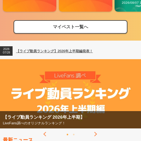
Carn
2026/08/07 
Ha
2026
【フェス特集2026】フェス情報はここから！
04/27
マイベスト一覧へ
2026
【ライブ動員ランキング】2026年上半期編発表！
07/28
2026
【フェス特集2026】フェス情報はここから！
04/27
2026
【ライブ動員ランキング】2026年上半期編発表！
07/28
【ライブ動員ランキング 2026年上半期】
LiveFans調べのオリジナルランキング！
最新ニュース