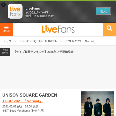
×
LiveFans
表示
株式会社SKIYAKI
無料 - In Google Play
2026
【フェス特集2026】フェス情報はここから！
04/27
MENU
2026
【ライブ動員ランキング】2026年上半期編発表！
07/28
トップ
UNISON SQUARE GARDEN
TOUR 2021 「Normal」
2026
【フェス特集2026】フェス情報はここから！
04/27
2026
【ライブ動員ランキング】2026年上半期編発表！
07/28
UNISON SQUARE GARDEN
TOUR 2021 「Normal」
2021/03/02 (火) 18:00 開演
＠KT Zepp Yokohama (神奈川県)