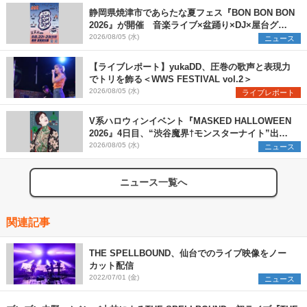
静岡県焼津市であらたな夏フェス『BON BON BON
2026』が開催 音楽ライブ×盆踊り×DJ×屋台グル
メ×ランタンナイトで彩る2日間
2026/08/05 (水)
ニュース
【ライブレポート】yukaDD、圧巻の歌声と表現力
でトリを飾る＜WWS FESTIVAL vol.2＞
2026/08/05 (水)
ライブレポート
V系ハロウィンイベント『MASKED HALLOWEEN
2026』4日目、“渋谷魔界†モンスターナイト”出演6
組を発表
2026/08/05 (水)
ニュース
ニュース一覧へ
関連記事
THE SPELLBOUND、仙台でのライブ映像をノー
カット配信
2022/07/01 (金)
ニュース