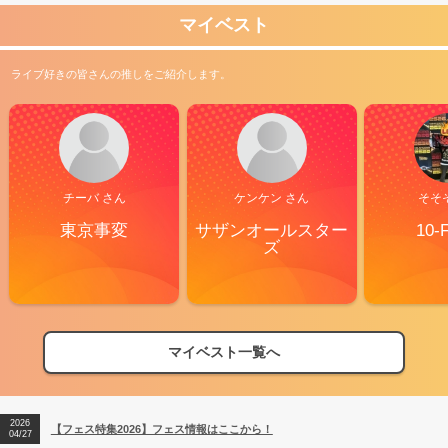
マイベスト
ライブ好きの皆さんの推しをご紹介します。
チーバ さん
ケンケン さん
そそ
東京事変
サザンオールスター
10-
ズ
マイベスト一覧へ
2026
【フェス特集2026】フェス情報はここから！
04/27
2026
【ライブ動員ランキング】2026年上半期編発表！
07/28
2026
【フェス特集2026】フェス情報はここから！
04/27