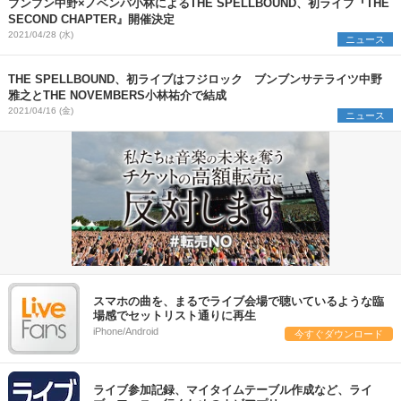
ブンブン中野×ノベンバ小林によるTHE SPELLBOUND、初ライブ『THE
SECOND CHAPTER』開催決定
2021/04/28 (水)
ニュース
THE SPELLBOUND、初ライブはフジロック ブンブンサテライツ中野
雅之とTHE NOVEMBERS小林祐介で結成
2021/04/16 (金)
ニュース
スマホの曲を、まるでライブ会場で聴いているような臨
場感でセットリスト通りに再生
iPhone/Android
今すぐダウンロード
ライブ参加記録、マイタイムテーブル作成など、ライ