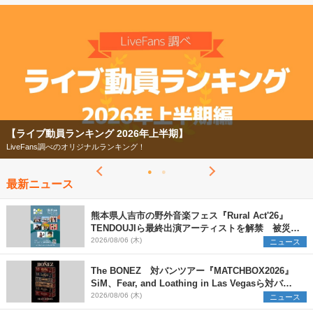
2026
【ライブ動員ランキング】2026年上半期編発表！
07/28
動員ランキング 2026年上半期】
【フェス
ans調べのオリジナルランキング！
今年もフ
最新ニュース
熊本県人吉市の野外音楽フェス『Rural Act'26』
TENDOUJIら最終出演アーティストを解禁 被災地
支援プロジェクトの始動も発表
2026/08/06 (木)
ニュース
The BONEZ 対バンツアー『MATCHBOX2026』
SiM、Fear, and Loathing in Las Vegasら対バン
アーティストを一斉解禁
2026/08/06 (木)
ニュース