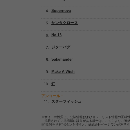
Supernova
サンタクロース
No.13
ジターバグ
Salamander
Make A Wish
虹
アンコール：
スターフィッシュ
※サイトの性質上、公演情報およびセットリスト情報の正確
掲載されている情報に誤りがある場合は、
こちら
よりご連
※“歌詞を見る”ボタンを押すと、株式会社ページワンが運営