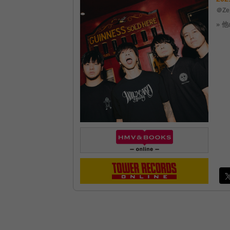
＠Ze
» 