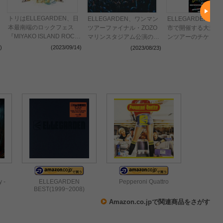
トリはELLEGARDEN、日
ELLEGARDEN、ワンマン
ELLEGARDEN、全
本最南端のロックフェス
ツアーファイナル・ZOZO
市で開催する大規模
『MIYAKO ISLAND ROCK
マリンスタジアム公演の公
ンツアーのチケット
FESTIVAL 2023』&後夜祭
式レポート到着 セットリ
発表
(2023/09/14)
)
(2023/08/23)
(2023
『宮ロック』タイムテーブ
スト・プレイリストを配信
ル発表
 -
ELLEGARDEN
Pepperoni Quattro
BEST(1999~2008)
Amazon.co.jpで関連商品をさがす