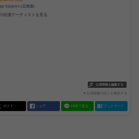
pp Sapporo (北海道)
他の出演アーティストを見る
公演情報を編集する
▼公演情報の誤りを報告する
ポスト
シェア
LINEで送る
ブックマーク