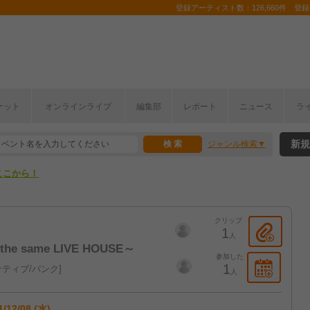
登録アーティスト数：126,660件 登録コ
ケット
オンラインライブ
編集部
レポート
ニュース
ラ
ここから！
新規
ジャンル検索
上半期編発表！
ここから！
上半期編発表！
クリップ
1
人
n the same LIVE HOUSE～
参加した
1
ティブ/パンク
人
1/12/08 (水)