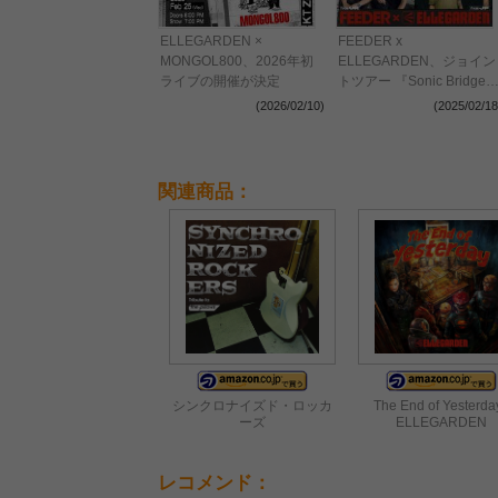
ELLEGARDEN ×
FEEDER x
MONGOL800、2026年初
ELLEGARDEN、ジョイン
ライブの開催が決定
トツアー 『Sonic Bridges
Tour 2025』の開催が決定
(2026/02/10)
(2025/02/18
関連商品：
シンクロナイズド・ロッカ
The End of Yesterday
ーズ
ELLEGARDEN
レコメンド：