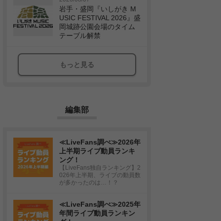
岩手・盛岡『いしがき M
USIC FESTIVAL 2026』盛
岡城跡公園会場のタイム
テーブル解禁
もっと見る
編集部
≪LiveFans調べ≫2026年
上半期ライブ動員ランキ
ング！
【LiveFans独自ランキング】2
026年上半期、ライブの動員数
が多かったのは…！？
≪LiveFans調べ≫2025年
年間ライブ動員ランキン