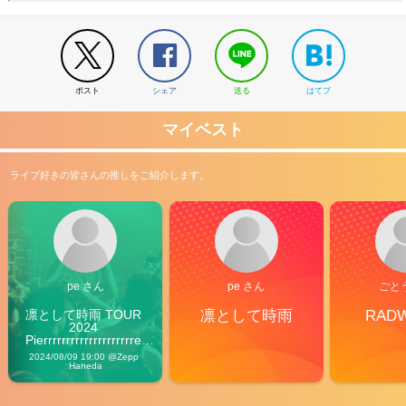
ポスト
シェア
送る
はてブ
マイベスト
ライブ好きの皆さんの推しをご紹介します。
pe さん
pe さん
ごと
凛として時雨 TOUR 
凛として時雨
RAD
2024 
Pierrrrrrrrrrrrrrrrrrrre 
Vibes
2024/08/09 19:00 @Zepp 
Haneda