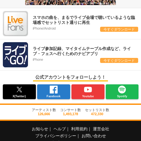
スマホの曲を、まるでライブ会場で聴いているような臨
場感でセットリスト通りに再生
iPhone/Android
今すぐダウンロード
ライブ参加記録、マイタイムテーブル作成など、ライ
ブ・フェスへ行くためのナビアプリ
iPhone
今すぐダウンロード
公式アカウントをフォローしよう！
X(Twitter)
Facebook
Youtube
Spotify
アーティスト数
コンサート数
セットリスト数
126,666
1,493,178
472,330
お知らせ
｜
ヘルプ
｜
利用規約
｜
運営会社
プライバシーポリシー
｜
お問い合わせ