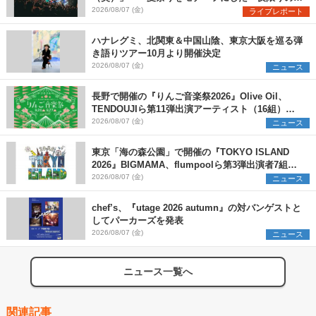
ペシャルライブ『色祭』レポート
2026/08/07 (金)
ライブレポート
ハナレグミ、北関東＆中国山陰、東京大阪を巡る弾
き語りツアー10月より開催決定
2026/08/07 (金)
ニュース
長野で開催の『りんご音楽祭2026』Olive Oil、
TENDOUJIら第11弾出演アーティスト（16組）を
発表
2026/08/07 (金)
ニュース
東京「海の森公園」で開催の『TOKYO ISLAND
2026』BIGMAMA、flumpoolら第3弾出演者7組を
発表 ワークショップ・アート出展者を募集
2026/08/07 (金)
ニュース
chef’s、『utage 2026 autumn』の対バンゲストと
してパーカーズを発表
2026/08/07 (金)
ニュース
ニュース一覧へ
関連記事