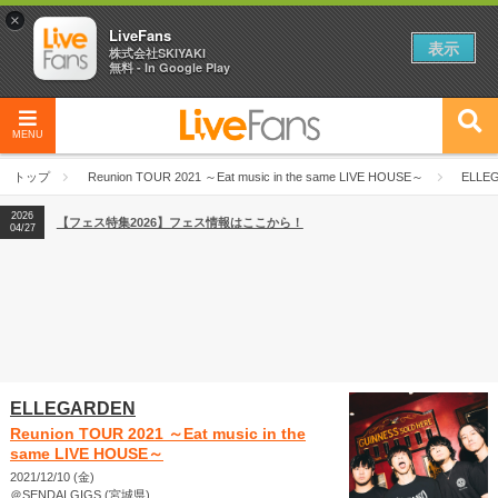
×
LiveFans
表示
株式会社SKIYAKI
無料 - In Google Play
MENU
2026
【フェス特集2026】フェス情報はここから！
04/27
トップ
Reunion TOUR 2021 ～Eat music in the same LIVE HOUSE～
ELLE
2026
【ライブ動員ランキング】2026年上半期編発表！
07/28
2026
【フェス特集2026】フェス情報はここから！
04/27
2026
【ライブ動員ランキング】2026年上半期編発表！
07/28
ELLEGARDEN
Reunion TOUR 2021 ～Eat music in the
same LIVE HOUSE～
2021/12/10 (金)
＠SENDAI GIGS (宮城県)