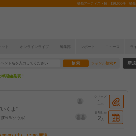
登録アーティスト数：126,666件 登録コ
ここから！
ケット
オンラインライブ
編集部
レポート
ニュース
ラ
上半期編発表！
新規
ジャンル検索
ここから！
上半期編発表！
クリップ
1
人
だいくよ"
参加した
2
ス
R&B/ソウル
人
2/05/07 (土) 17:00 開演