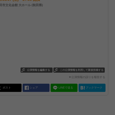
田市文化会館 大ホール (秋田県)
公演情報を編集する
この公演情報を利用して新規投稿する
▼公演情報の誤りを報告する
ポスト
シェア
LINEで送る
ブックマーク