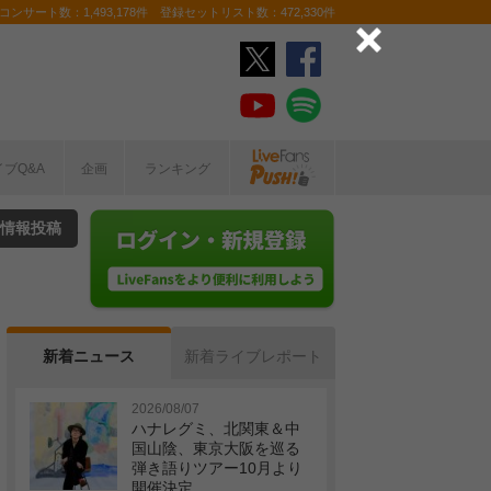
ンサート数：1,493,178件 登録セットリスト数：472,330件
イブQ&A
企画
ランキング
情報投稿
新着ニュース
新着ライブレポート
2026/08/07
ハナレグミ、北関東＆中
国山陰、東京大阪を巡る
弾き語りツアー10月より
開催決定