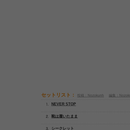
セットリスト：
投稿：Nozokunh
編集：Nozok
NEVER STOP
靴は履いたまま
シークレット