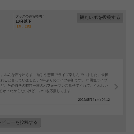
グッズの待ち時間：
観たレポを投稿する
10分以下
[1票／2票]
た。みんな声を出さす、拍手や態度でライブ楽しんでいました。最後
わると言っていました。5年ぶりのライブ参加です。15回位ライブ
たけど、その時その時精一杯のパフォーマンス見せてくれて、うれしい
るか？わからないけど、いつも応援してます ️
2022/05/14 (土) 04:12
レビューを投稿する