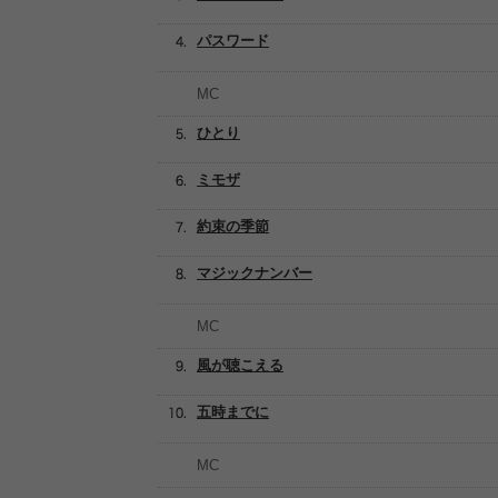
パスワード
MC
ひとり
ミモザ
約束の季節
マジックナンバー
MC
風が聴こえる
五時までに
MC