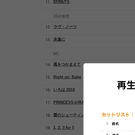
DONUTS
15分休憩
ラヴ・ノーツ
永遠に
MC
風をつかまえて
Right on, Babe
いろは 2010
PRINCESS☆HUG
愛のシューティング・スター
1, 2, 3 for 5