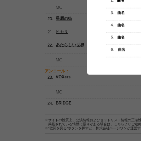
MC
星屑の街
ヒカリ
あたらしい世界
MC
アンコール：
VOXers
MC
BRIDGE
※サイトの性質上、公演情報およびセットリスト情報の正確
掲載されている情報に誤りがある場合は、
こちら
よりご連
※“歌詞を見る”ボタンを押すと、株式会社ページワンが運営