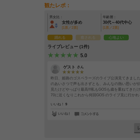
観たレポ：
男女比：
年齢層：
女性が多め
30代～40代中心
[1票／2票]
[1票／2票]
踊れる
癒される
心地よい
ライブレビュー (1件)
5.0
ゲスト
さん
昨日、姫路のゴスペラーズのライブ公演見てきまし
のあいさつで声も出さずとも、みんなの熱い思いが伝
見たけどやっぱり最高!!!私もGOSも歳を重ねてき
70に近くなりこれから何回GOS のライブ見に行かれ
いいね！
9