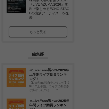
福島最大級の音楽フェス
『LIVE AZUMA 2026』無
料で楽しめるECHO STAG
Eの出演アーティストを発
表
もっと見る
編集部
≪LiveFans調べ≫2026年
上半期ライブ動員ランキ
ング！
【LiveFans独自ランキング】2
026年上半期、ライブの動員数
が多かったのは…！？
≪LiveFans調べ≫2025年
年間ライブ動員ランキン