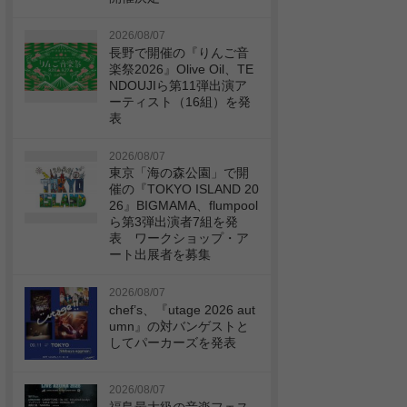
2026/08/07
長野で開催の『りんご音
楽祭2026』Olive Oil、TE
NDOUJIら第11弾出演ア
ーティスト（16組）を発
表
2026/08/07
東京「海の森公園」で開
催の『TOKYO ISLAND 20
26』BIGMAMA、flumpool
ら第3弾出演者7組を発
表 ワークショップ・ア
ート出展者を募集
2026/08/07
chef’s、『utage 2026 aut
umn』の対バンゲストと
してパーカーズを発表
2026/08/07