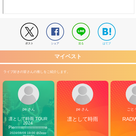
ポスト
シェア
送る
はてブ
マイベスト
ライブ好きの皆さんの推しをご紹介します。
pe さん
pe さん
ごと
凛として時雨 TOUR 
凛として時雨
RAD
2024 
Pierrrrrrrrrrrrrrrrrrrre 
Vibes
2024/08/09 19:00 @Zepp 
Haneda