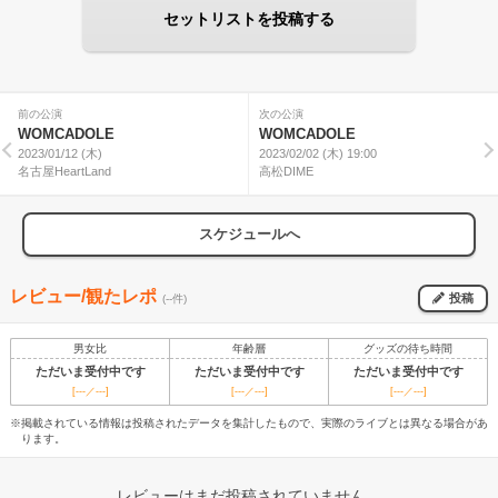
セットリストを投稿する
前の公演
次の公演
WOMCADOLE
WOMCADOLE
2023/01/12 (木)
2023/02/02 (木) 19:00
名古屋HeartLand
高松DIME
スケジュールへ
レビュー/観たレポ
投稿
(--件)
男女比
年齢層
グッズの待ち時間
ただいま受付中です
ただいま受付中です
ただいま受付中です
[---／---]
[---／---]
[---／---]
※掲載されている情報は投稿されたデータを集計したもので、実際のライブとは異なる場合があ
ります。
レビューはまだ投稿されていません。