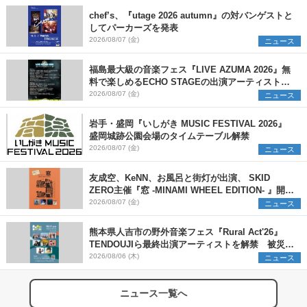
chef’s、『utage 2026 autumn』の対バンゲストと
してパーカーズを発表
2026/08/07 (金)
ニュース
福島最大級の音楽フェス『LIVE AZUMA 2026』無
料で楽しめるECHO STAGEの出演アーティストを
発表
2026/08/07 (金)
ニュース
岩手・盛岡『いしがき MUSIC FESTIVAL 2026』
盛岡城跡公園会場のタイムテーブル解禁
2026/08/07 (金)
ニュース
友成空、KeNN、お風呂と街灯が出演、 SKID
ZERO主催『窓 -MINAMI WHEEL EDITION- 』開催
決定
2026/08/07 (金)
ニュース
熊本県人吉市の野外音楽フェス『Rural Act'26』
TENDOUJIら最終出演アーティストを解禁 被災地
支援プロジェクトの始動も発表
2026/08/06 (木)
ニュース
ニュース一覧へ