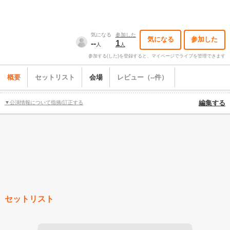
気になる
参加した
気になる
参加した
--
1
人
人
参加する(した)を登録すると、マイページでライブを管理できます
概要
セットリスト
会場
レビュー（--件）
▼公演情報について指摘/訂正する
編集する
セットリスト