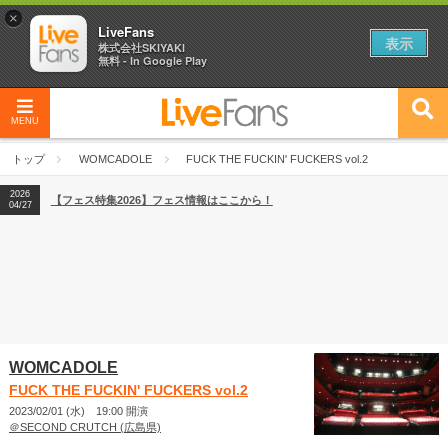
×
LiveFans
表示
株式会社SKIYAKI
無料 - In Google Play
MENU
2026
【フェス特集2026】フェス情報はここから！
04/27
トップ
WOMCADOLE
FUCK THE FUCKIN' FUCKERS vol.2
2026
【ライブ動員ランキング】2026年上半期編発表！
07/28
2026
【フェス特集2026】フェス情報はここから！
04/27
2026
【ライブ動員ランキング】2026年上半期編発表！
07/28
WOMCADOLE
FUCK THE FUCKIN' FUCKERS vol.2
2023/02/01 (水) 19:00 開演
＠SECOND CRUTCH (広島県)