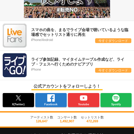
スマホの曲を、まるでライブ会場で聴いているような臨
場感でセットリスト通りに再生
iPhone/Android
今すぐダウンロード
ライブ参加記録、マイタイムテーブル作成など、ライ
ブ・フェスへ行くためのナビアプリ
iPhone
今すぐダウンロード
公式アカウントをフォローしよう！
X(Twitter)
Facebook
Youtube
Spotify
アーティスト数
コンサート数
セットリスト数
126,647
1,492,907
472,269