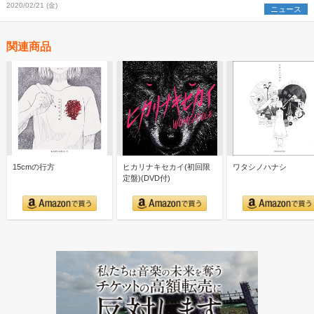
2020/02/21 (金)
ニュース
関連商品
15cmの行方
ヒカリナキセカイ(初回限
ワタシノハナシ
定盤)(DVD付)