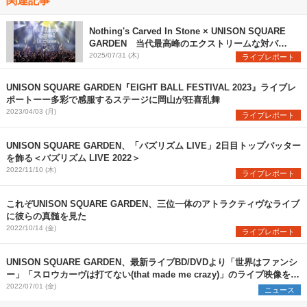
Nothing's Carved In Stone × UNISON SQUARE
GARDEN 当代最高峰のエクストリームな対バン
を観た
2025/07/31 (木)
ライブレポート
UNISON SQUARE GARDEN『EIGHT BALL FESTIVAL 2023』ライブレ
ポートーー多彩で感服するステージに岡山が狂喜乱舞
2023/04/03 (月)
ライブレポート
UNISON SQUARE GARDEN、「バズリズム LIVE」2日目トップバッター
を飾る＜バズリズム LIVE 2022＞
2022/11/10 (木)
ライブレポート
これぞUNISON SQUARE GARDEN、三位一体のアトラクティヴなライブ
に彼らの真髄を見た
2022/10/14 (金)
ライブレポート
UNISON SQUARE GARDEN、最新ライブBD/DVDより「世界はファンシ
ー」「スロウカーヴは打てない(that made me crazy)」のライブ映像を公
開
2022/07/01 (金)
ニュース