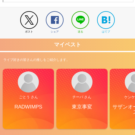
ポスト
シェア
送る
はてブ
マイベスト
ライブ好きの皆さんの推しをご紹介します。
ごとう さん
チーバ さん
ケンケ
RADWIMPS
東京事変
サザンオ