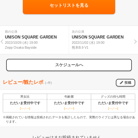
セットリストを見る
前の公演
次の公演
UNISON SQUARE GARDEN
UNISON SQUARE GARDEN
2022/10/26 (水) 19:00
2022/11/02 (水) 19:00
Zepp Osaka Bayside
熊本B.9 V1
スケジュールへ
レビュー/観たレポ
投稿
(--件)
男女比
年齢層
グッズの待ち時間
ただいま受付中です
ただいま受付中です
ただいま受付中です
[---／---]
[---／---]
[---／---]
※掲載されている情報は投稿されたデータを集計したもので、実際のライブとは異なる場合があ
ります。
レビューはまだ投稿されていません。