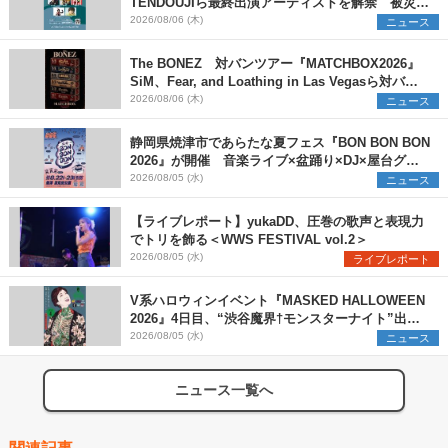
TENDOUJIら最終出演アーティストを解禁 被災地
支援プロジェクトの始動も発表
2026/08/06 (木)
ニュース
The BONEZ 対バンツアー『MATCHBOX2026』
SiM、Fear, and Loathing in Las Vegasら対バン
アーティストを一斉解禁
2026/08/06 (木)
ニュース
静岡県焼津市であらたな夏フェス『BON BON BON
2026』が開催 音楽ライブ×盆踊り×DJ×屋台グル
メ×ランタンナイトで彩る2日間
2026/08/05 (水)
ニュース
【ライブレポート】yukaDD、圧巻の歌声と表現力
でトリを飾る＜WWS FESTIVAL vol.2＞
2026/08/05 (水)
ライブレポート
V系ハロウィンイベント『MASKED HALLOWEEN
2026』4日目、“渋谷魔界†モンスターナイト”出演6
組を発表
2026/08/05 (水)
ニュース
ニュース一覧へ
関連記事