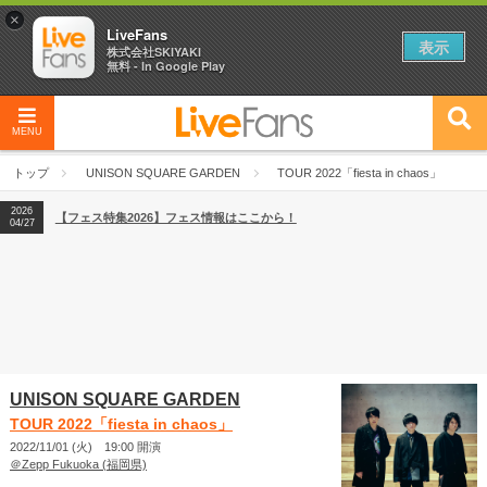
×
LiveFans
表示
株式会社SKIYAKI
無料 - In Google Play
MENU
2026
【フェス特集2026】フェス情報はここから！
04/27
トップ
UNISON SQUARE GARDEN
TOUR 2022「fiesta in chaos」
2026
【ライブ動員ランキング】2026年上半期編発表！
07/28
2026
【フェス特集2026】フェス情報はここから！
04/27
2026
【ライブ動員ランキング】2026年上半期編発表！
07/28
UNISON SQUARE GARDEN
TOUR 2022「fiesta in chaos」
2022/11/01 (火) 19:00 開演
＠Zepp Fukuoka (福岡県)