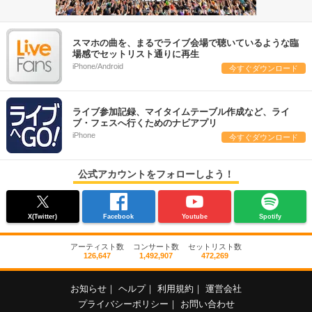
スマホの曲を、まるでライブ会場で聴いているような臨
場感でセットリスト通りに再生
iPhone/Android
今すぐダウンロード
ライブ参加記録、マイタイムテーブル作成など、ライ
ブ・フェスへ行くためのナビアプリ
iPhone
今すぐダウンロード
公式アカウントをフォローしよう！
X(Twitter)
Facebook
Youtube
Spotify
アーティスト数
コンサート数
セットリスト数
126,647
1,492,907
472,269
お知らせ
｜
ヘルプ
｜
利用規約
｜
運営会社
プライバシーポリシー
｜
お問い合わせ