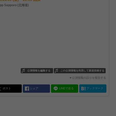
pp Sapporo (北海道)
公演情報を編集する
この公演情報を利用して新規投稿する
▼公演情報の誤りを報告する
ポスト
シェア
LINEで送る
ブックマーク