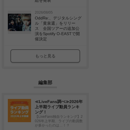
組を発表
2026/08/05
OddRe:、デジタルシング
ル「黄泉還」をリリー
ス 全国ツアーの追加公
演をSpotify O-EASTで開
催決定
もっと見る
編集部
≪LiveFans調べ≫2026年
上半期ライブ動員ランキ
ング！
【LiveFans独自ランキング】2
026年上半期、ライブの動員数
が多かったのは…！？