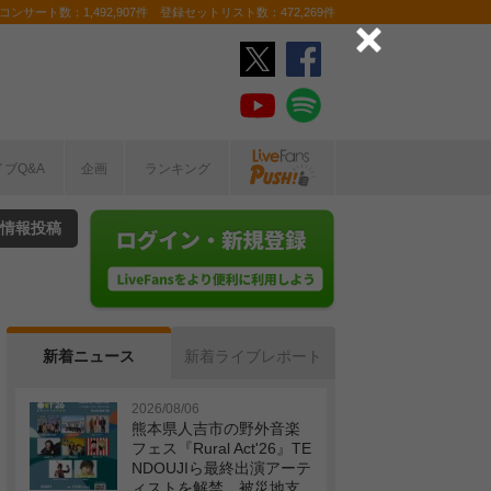
ンサート数：1,492,907件 登録セットリスト数：472,269件
イブQ&A
企画
ランキング
情報投稿
新着ニュース
新着ライブレポート
2026/08/06
熊本県人吉市の野外音楽
フェス『Rural Act'26』TE
NDOUJIら最終出演アーテ
ィストを解禁 被災地支