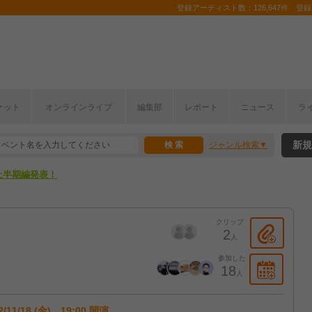
登録アーティスト数：126,647件 登録コ
ここから！
ケット
オンラインライブ
編集部
レポート
ニュース
ラ
上半期編発表！
新規
ジャンル検索
ここから！
上半期編発表！
クリップ
2
人
参加した
18
人
2/11/18 (金) 19:00 開演