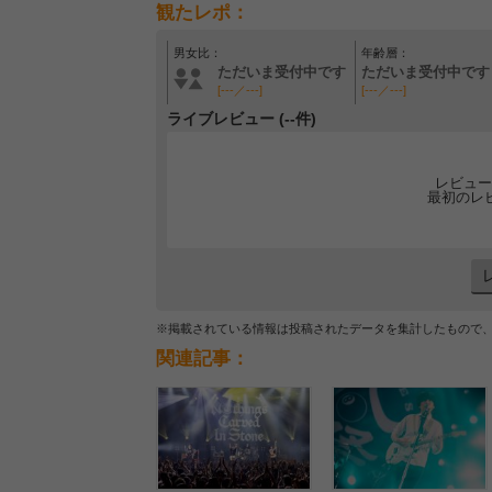
観たレポ：
男女比：
年齢層：
ただいま受付中です
ただいま受付中です
[---／---]
[---／---]
ライブレビュー (--件)
レビュー
最初のレ
※掲載されている情報は投稿されたデータを集計したもので
関連記事：