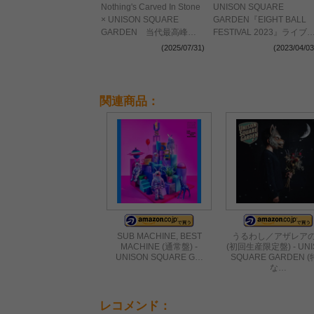
Nothing's Carved In Stone
UNISON SQUARE
× UNISON SQUARE
GARDEN『EIGHT BALL
GARDEN 当代最高峰の
FESTIVAL 2023』ライブ
エクストリームな対バンを
ポートーー多彩で感服する
(2025/07/31)
(2023/04/03
観た
ステージに岡山が狂喜乱舞
関連商品：
SUB MACHINE, BEST
うるわし／アザレア
MACHINE (通常盤) -
(初回生産限定盤) - UNI
UNISON SQUARE G…
SQUARE GARDEN 
な…
レコメンド：