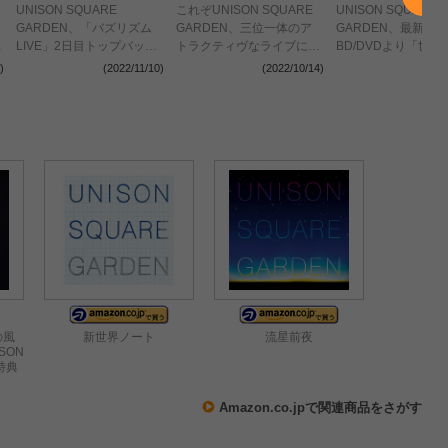
UNISON SQUARE
これぞUNISON SQUARE
UNISON SQUARE
GARDEN、「バズリズム
GARDEN、三位一体のア
GARDEN、最新ラ
レ
LIVE」2日目トップバッタ
トラクティヴなライブに彼
BD/DVDより「世界
ーを飾る＜バズリズム
らの真髄を見た
ンシー」「スロウカ
)
(2022/11/10)
(2022/10/14)
(2022
LIVE 2022＞
打てない(that made 
crazy)」のライブ
開
の風
新世界ノート
流星前夜
SON
(特典
Amazon.co.jpで関連商品をさがす