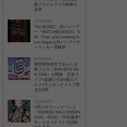
援プロジェクトの始動も
発表
2026/08/06
The BONEZ 対バンツア
ー『MATCHBOX2026』Si
M、Fear, and Loathing in
Las Vegasら対バンアーテ
ィストを一斉解禁
2026/08/05
静岡県焼津市であらたな
夏フェス『BON BON BO
N 2026』が開催 音楽ラ
イブ×盆踊り×DJ×屋台グ
ルメ×ランタンナイトで彩
る2日間
2026/08/05
V系ハロウィンイベント
『MASKED HALLOWEEN
2026』4日目、“渋谷魔界†
モンスターナイト”出演6