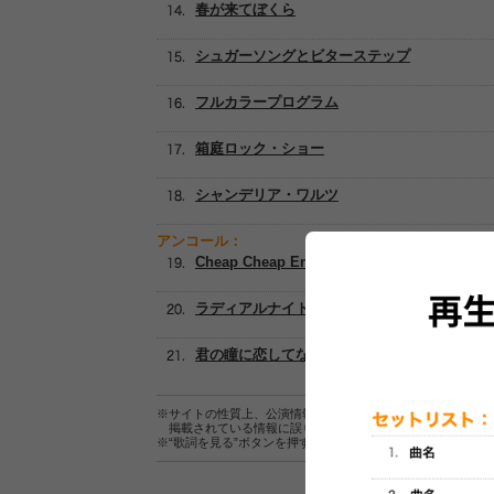
春が来てぼくら
シュガーソングとビターステップ
フルカラープログラム
箱庭ロック・ショー
シャンデリア・ワルツ
アンコール：
Cheap Cheap Endroll
ラディアルナイトチェイサー
君の瞳に恋してない
※サイトの性質上、公演情報およびセットリスト情報の正確
掲載されている情報に誤りがある場合は、
こちら
よりご連
※“歌詞を見る”ボタンを押すと、株式会社ページワンが運営