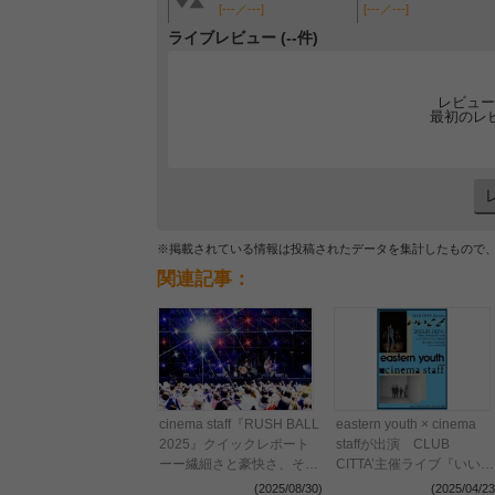
[---／---]
[---／---]
ライブレビュー (--件)
レビュー
最初のレ
※掲載されている情報は投稿されたデータを集計したもので
関連記事：
cinema staff『RUSH BALL
eastern youth × cinema
2025』クイックレポート
staffが出演 CLUB
ーー繊細さと豪快さ、その
CITTA’主催ライブ『いいこ
両輪と圧倒的演奏力で魅せ
と』開催決定
(2025/08/30)
(2025/04/23