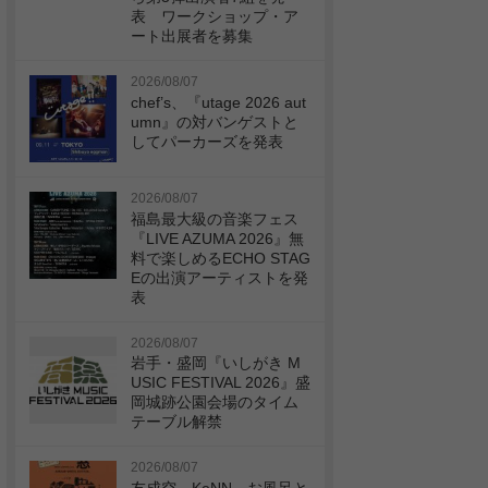
表 ワークショップ・ア
ート出展者を募集
2026/08/07
chef’s、『utage 2026 aut
umn』の対バンゲストと
してパーカーズを発表
2026/08/07
福島最大級の音楽フェス
『LIVE AZUMA 2026』無
料で楽しめるECHO STAG
Eの出演アーティストを発
表
2026/08/07
岩手・盛岡『いしがき M
USIC FESTIVAL 2026』盛
岡城跡公園会場のタイム
テーブル解禁
2026/08/07