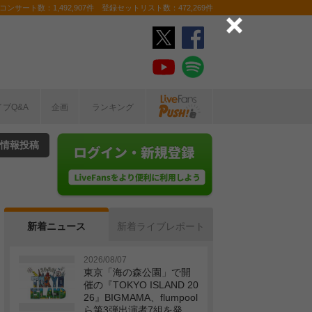
ンサート数：1,492,907件 登録セットリスト数：472,269件
イブQ&A
企画
ランキング
情報投稿
新着ニュース
新着ライブレポート
2026/08/07
東京「海の森公園」で開
催の『TOKYO ISLAND 20
26』BIGMAMA、flumpool
ら第3弾出演者7組を発