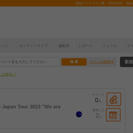
登録アーティスト数：126,647件 登録コ
ケット
オンラインライブ
編集部
レポート
ニュース
ラ
ここから！
新規
ジャンル検索
上半期編発表！
ここから！
上半期編発表！
クリップ
0
人
y Japan Tour 2023 "We are
参加した
2
人