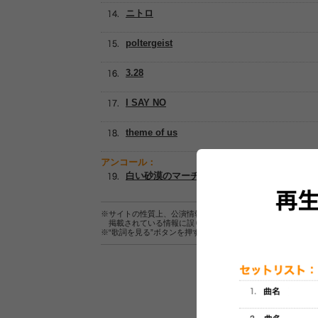
ニトロ
poltergeist
3.28
I SAY NO
theme of us
アンコール：
白い砂漠のマーチ
※サイトの性質上、公演情報およびセットリスト情報の正確
掲載されている情報に誤りがある場合は、
こちら
よりご連
※“歌詞を見る”ボタンを押すと、株式会社ページワンが運営