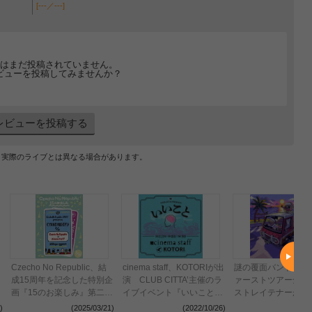
[---／---]
はまだ投稿されていません。
ビューを投稿してみませんか？
レビューを投稿する
、実際のライブとは異なる場合があります。
Czecho No Republic、結
cinema staff、KOTORIが出
謎の覆面バンド・63
成15周年を記念した特別企
演 CLUB CITTA’主催のラ
ァーストツアー全公
画『15のお楽しみ』第二弾
イブイベント『いいこと』
ストレイテナーがゲ
はcinema staffとの2マンラ
開催決定
演
)
(2025/03/21)
(2022/10/26)
(2022