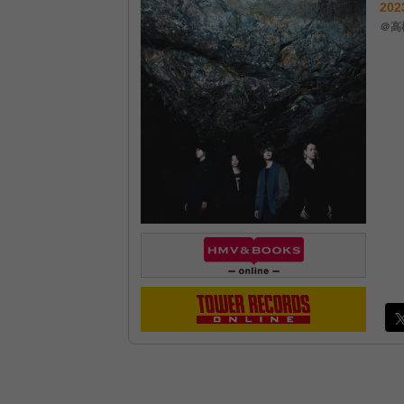
202
＠高松