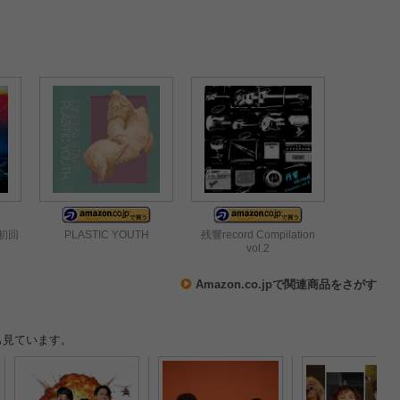
イブ
初回
PLASTIC YOUTH
残響record Compilation
vol.2
Amazon.co.jpで関連商品をさがす
も見ています。