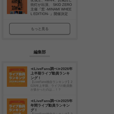
友成空、KeNN、お風呂と
街灯が出演、 SKID ZERO
主催『窓 -MINAMI WHEE
L EDITION- 』開催決定
もっと見る
編集部
≪LiveFans調べ≫2026年
上半期ライブ動員ランキ
ング！
【LiveFans独自ランキング】2
026年上半期、ライブの動員数
が多かったのは…！？
≪LiveFans調べ≫2025年
年間ライブ動員ランキン
グ！
【LiveFans独自ランキング】2