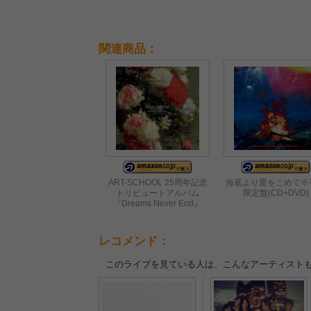
た堂々のステージ
関連商品：
ART-SCHOOL 25周年記念
海底より愛をこめて※
トリビュートアルバム
限定盤(CD+DVD)
『Dreams Never End』
レコメンド：
このライブを見ている人は、こんなアーティスト