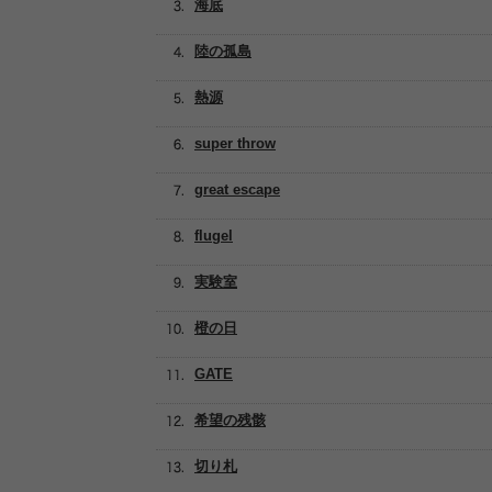
海底
陸の孤島
熱源
super throw
great escape
flugel
実験室
橙の日
GATE
希望の残骸
切り札