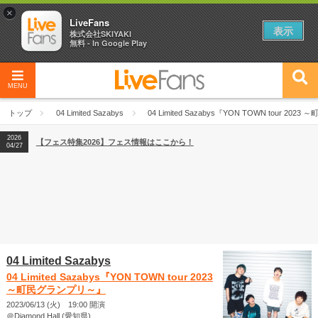
×
LiveFans
表示
株式会社SKIYAKI
無料 - In Google Play
MENU
2026
【フェス特集2026】フェス情報はここから！
04/27
トップ
04 Limited Sazabys
04 Limited Sazabys『YON TOWN tour 20
2026
【ライブ動員ランキング】2026年上半期編発表！
07/28
2026
【フェス特集2026】フェス情報はここから！
04/27
2026
【ライブ動員ランキング】2026年上半期編発表！
07/28
04 Limited Sazabys
04 Limited Sazabys『YON TOWN tour 2023
～町民グランプリ～』
2023/06/13 (火) 19:00 開演
＠Diamond Hall (愛知県)