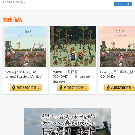
2023/11/13 (月)
ニュース
関連商品
CAVU [アナログ] - 04
Harvest〔初回盤
CAVU(初回生産限定盤
Limited Sazabys [Analog]
(CD+DVD)〕 - 04 Limited
CD+DVD)
Sazabys