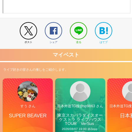
ポスト
シェア
送る
はてブ
マイベスト
ライブ好きの皆さんの推しをご紹介します。
すう さん
日本外送TG搜@sp9863 さん
日本外送TG搜@
SUPER BEAVER
東京スカパラダイスオー
日本
ケストラ ライブハウス
TOUR「VerSus 
Carnival」
2026/08/07 19:00 @Zepp 
Haneda