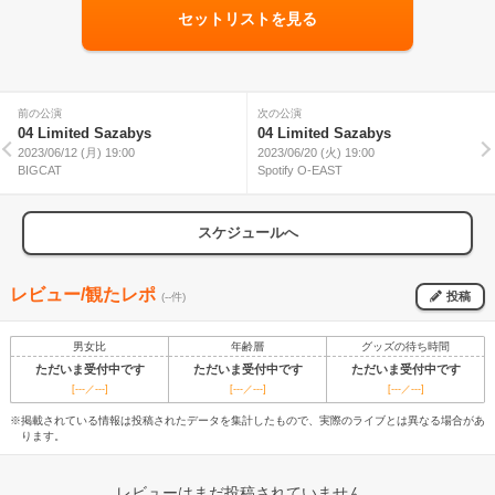
セットリストを見る
前の公演
次の公演
04 Limited Sazabys
04 Limited Sazabys
2023/06/12 (月) 19:00
2023/06/20 (火) 19:00
BIGCAT
Spotify O-EAST
スケジュールへ
レビュー/観たレポ
投稿
(--件)
男女比
年齢層
グッズの待ち時間
ただいま受付中です
ただいま受付中です
ただいま受付中です
[---／---]
[---／---]
[---／---]
※掲載されている情報は投稿されたデータを集計したもので、実際のライブとは異なる場合があ
ります。
レビューはまだ投稿されていません。