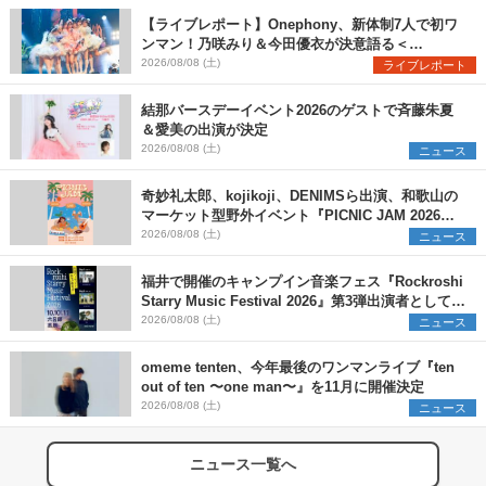
【ライブレポート】Onephony、新体制7人で初ワ
ンマン！乃咲みり＆今田優衣が決意語る＜
Onephony新体制1st Oneman Live はじまりの夏
2026/08/08 (土)
ライブレポート
＞
結那バースデーイベント2026のゲストで斉藤朱夏
＆愛美の出演が決定
2026/08/08 (土)
ニュース
奇妙礼太郎、kojikoji、DENIMSら出演、和歌山の
マーケット型野外イベント『PICNIC JAM 2026』
早割チケット発売開始
2026/08/08 (土)
ニュース
福井で開催のキャンプイン音楽フェス『Rockroshi
Starry Music Festival 2026』第3弾出演者として
SCOOBIE DO、かりゆし58、Reiを発表
2026/08/08 (土)
ニュース
omeme tenten、今年最後のワンマンライブ『ten
out of ten 〜one man〜』を11月に開催決定
2026/08/08 (土)
ニュース
ニュース一覧へ