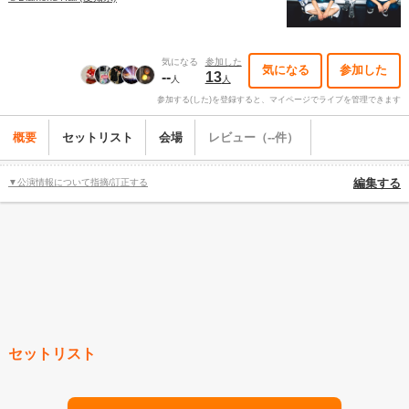
気になる
参加した
気になる
参加した
--
13
人
人
参加する(した)を登録すると、マイページでライブを管理できます
概要
セットリスト
会場
レビュー（--件）
▼公演情報について指摘/訂正する
編集する
セットリスト