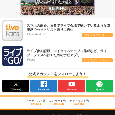
スマホの曲を、まるでライブ会場で聴いているような臨
場感でセットリスト通りに再生
iPhone/Android
今すぐダウンロード
ライブ参加記録、マイタイムテーブル作成など、ライ
ブ・フェスへ行くためのナビアプリ
iPhone
今すぐダウンロード
公式アカウントをフォローしよう！
X(Twitter)
Facebook
Youtube
Spotify
アーティスト数
コンサート数
セットリスト数
126,684
1,493,408
472,454