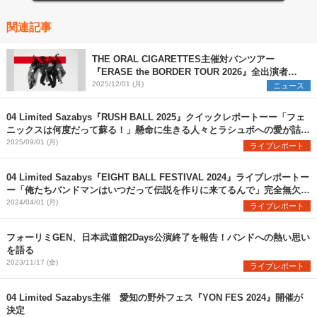
関連記事
THE ORAL CIGARETTES主催対バンツアー
『ERASE the BORDER TOUR 2026』全出演者を
解禁 TK from 凛として時雨ら3組の参加を新たに発
2025/12/01 (月)
ニュース
表
04 Limited Sazabys『RUSH BALL 2025』クイックレポートーー「フェ
ニックスは何度だって蘇る！」懸命に生きる人々とラシュボへの愛が詰ま
った珠玉のステージ
2025/09/01 (月)
ライブレポート
04 Limited Sazabys『EIGHT BALL FESTIVAL 2024』ライブレポートー
ー「俺たちバンドマンはいつだって伝説を作りに来てるんで」完全無欠の
フォーリミここに在り
2024/04/01 (月)
ライブレポート
フォーリミGEN、日本武道館2Days公演終了を報告！バンドへの熱い思い
を語る
2023/11/17 (金)
ライブレポート
04 Limited Sazabys主催 愛知の野外フェス『YON FES 2024』開催が
決定