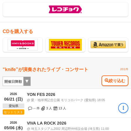
CDを購入する
“knife”が演奏されたライブ・コンサート
201件
絞り込む
2026
YON FES 2026
06/21 (日)
@ 愛・地球博記念公園 モリコロパーク (愛知県) 18:05
愛知県
-- 件
3
人
13
人
セットリスト
2026
VIVA LA ROCK 2026
05/06 (水)
@ 埼玉スタジアム2002 周辺野外特設会場 (埼玉県) 11:00