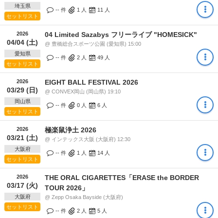
埼玉県
-- 件
1
人
11
人
セットリスト
2026
04 Limited Sazabys フリーライブ "HOMESICK"
04/04 (土)
@ 豊橋総合スポーツ公園 (愛知県) 15:00
愛知県
-- 件
2
人
49
人
セットリスト
2026
EIGHT BALL FESTIVAL 2026
03/29 (日)
@ CONVEX岡山 (岡山県) 19:10
岡山県
-- 件
0
人
6
人
セットリスト
2026
極楽鼠浄土 2026
03/21 (土)
@ インテックス大阪 (大阪府) 12:30
大阪府
-- 件
1
人
14
人
セットリスト
2026
THE ORAL CIGARETTES「ERASE the BORDER
03/17 (火)
TOUR 2026」
大阪府
@ Zepp Osaka Bayside (大阪府)
セットリスト
-- 件
2
人
5
人