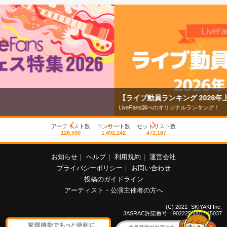
【ライブ動員ランキング 2026年上半期】
LiveFans調べのオリジナルランキング！
アーティスト数
コンサート数
セットリスト数
126,590
1,492,242
472,187
お知らせ
｜
ヘルプ
｜
利用規約
｜
運営会社
プライバシーポリシー
｜
お問い合わせ
投稿のガイドライン
アーティスト・公演主催者の方へ
(C) 2021- SKIYAKI Inc.
JASRAC許諾番号：9022255001Y45037