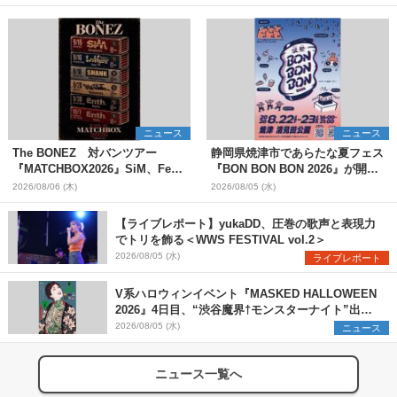
ニュース
ニュース
The BONEZ 対バンツアー
静岡県焼津市であらたな夏フェス
『MATCHBOX2026』SiM、Fear,
『BON BON BON 2026』が開
and Loathing in Las Vegasら対
催 音楽ライブ×盆踊り×DJ×屋台
2026/08/06 (木)
2026/08/05 (水)
バンアーティストを一斉解禁
グルメ×ランタンナイトで彩る2日
間
【ライブレポート】yukaDD、圧巻の歌声と表現力
でトリを飾る＜WWS FESTIVAL vol.2＞
2026/08/05 (水)
ライブレポート
V系ハロウィンイベント『MASKED HALLOWEEN
2026』4日目、“渋谷魔界†モンスターナイト”出演6
組を発表
2026/08/05 (水)
ニュース
ニュース一覧へ