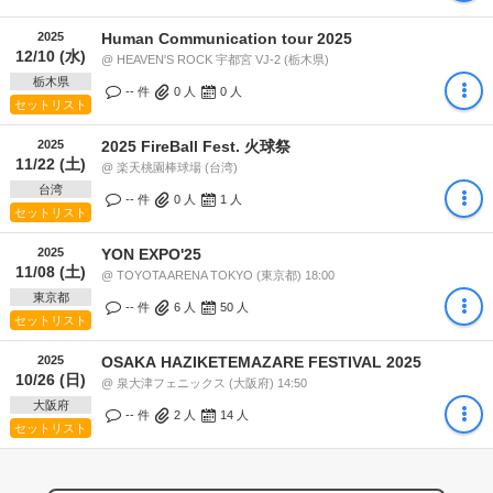
2025
Human Communication tour 2025
12/10 (水)
@ HEAVEN'S ROCK 宇都宮 VJ-2 (栃木県)
栃木県
-- 件
0
人
0
人
セットリスト
2025
2025 FireBall Fest. 火球祭
11/22 (土)
@ 楽天桃園棒球場 (台湾)
台湾
-- 件
0
人
1
人
セットリスト
2025
YON EXPO'25
11/08 (土)
@ TOYOTA ARENA TOKYO (東京都) 18:00
東京都
-- 件
6
人
50
人
セットリスト
2025
OSAKA HAZIKETEMAZARE FESTIVAL 2025
10/26 (日)
@ 泉大津フェニックス (大阪府) 14:50
大阪府
-- 件
2
人
14
人
セットリスト