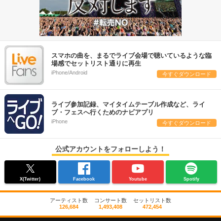
スマホの曲を、まるでライブ会場で聴いているような臨
場感でセットリスト通りに再生
iPhone/Android
今すぐダウンロード
ライブ参加記録、マイタイムテーブル作成など、ライ
ブ・フェスへ行くためのナビアプリ
iPhone
今すぐダウンロード
公式アカウントをフォローしよう！
X(Twitter)
Facebook
Youtube
Spotify
アーティスト数
コンサート数
セットリスト数
126,684
1,493,408
472,454