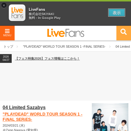
×
LiveFans
表示
株式会社SKIYAKI
無料 - In Google Play
MENU
2026
【フェス特集2026】フェス情報はここから！
04/27
トップ
"PLAYDEAD" WORLD TOUR SEASON 1 -FiNAL SERiES-
04 Limited
2026
【ライブ動員ランキング】2026年上半期編発表！
07/28
2026
【フェス特集2026】フェス情報はここから！
04/27
2026
【ライブ動員ランキング】2026年上半期編発表！
07/28
04 Limited Sazabys
"PLAYDEAD" WORLD TOUR SEASON 1 -
FiNAL SERiES-
2024/03/21 (木)
＠Zepp Nagoya (愛知県)