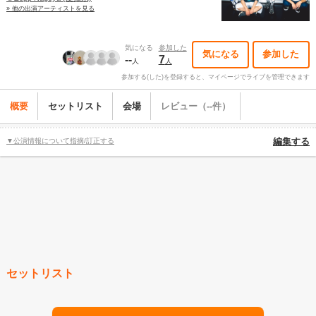
» 他の出演アーティストを見る
気になる
参加した
気になる
参加した
--
7
人
人
参加する(した)を登録すると、マイページでライブを管理できます
概要
セットリスト
会場
レビュー（--件）
▼公演情報について指摘/訂正する
編集する
セットリスト