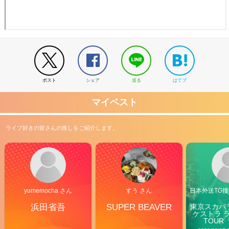
ポスト
シェア
送る
はてブ
マイベスト
ライブ好きの皆さんの推しをご紹介します。
yumemocha さん
すう さん
日本外送TG搜@
浜田省吾
SUPER BEAVER
東京スカパ
ケストラ 
TOUR「V
Carn