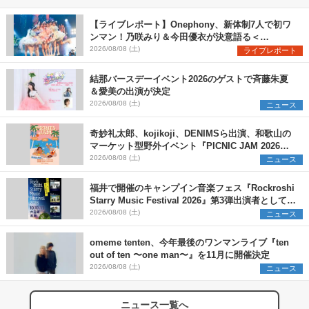
【ライブレポート】Onephony、新体制7人で初ワ
ンマン！乃咲みり＆今田優衣が決意語る＜
Onephony新体制1st Oneman Live はじまりの夏
2026/08/08 (土)
ライブレポート
＞
結那バースデーイベント2026のゲストで斉藤朱夏
＆愛美の出演が決定
2026/08/08 (土)
ニュース
奇妙礼太郎、kojikoji、DENIMSら出演、和歌山の
マーケット型野外イベント『PICNIC JAM 2026』
早割チケット発売開始
2026/08/08 (土)
ニュース
福井で開催のキャンプイン音楽フェス『Rockroshi
Starry Music Festival 2026』第3弾出演者として
SCOOBIE DO、かりゆし58、Reiを発表
2026/08/08 (土)
ニュース
omeme tenten、今年最後のワンマンライブ『ten
out of ten 〜one man〜』を11月に開催決定
2026/08/08 (土)
ニュース
ニュース一覧へ