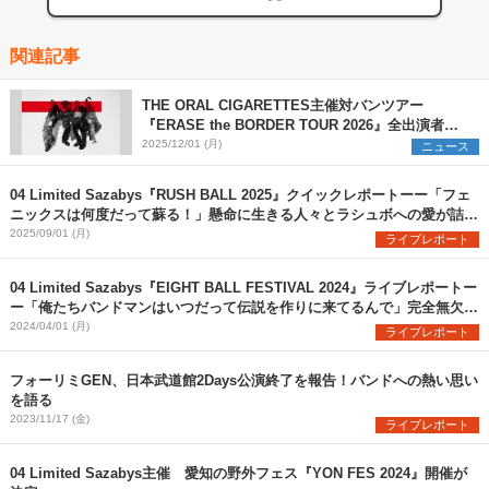
関連記事
THE ORAL CIGARETTES主催対バンツアー
『ERASE the BORDER TOUR 2026』全出演者を
解禁 TK from 凛として時雨ら3組の参加を新たに発
2025/12/01 (月)
ニュース
表
04 Limited Sazabys『RUSH BALL 2025』クイックレポートーー「フェ
ニックスは何度だって蘇る！」懸命に生きる人々とラシュボへの愛が詰ま
った珠玉のステージ
2025/09/01 (月)
ライブレポート
04 Limited Sazabys『EIGHT BALL FESTIVAL 2024』ライブレポートー
ー「俺たちバンドマンはいつだって伝説を作りに来てるんで」完全無欠の
フォーリミここに在り
2024/04/01 (月)
ライブレポート
フォーリミGEN、日本武道館2Days公演終了を報告！バンドへの熱い思い
を語る
2023/11/17 (金)
ライブレポート
04 Limited Sazabys主催 愛知の野外フェス『YON FES 2024』開催が