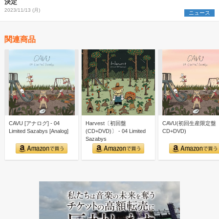
決定
2023/11/13 (月)
ニュース
関連商品
CAVU [アナログ] - 04
Harvest〔初回盤
CAVU(初回生産限定盤
Limited Sazabys [Analog]
(CD+DVD)〕 - 04 Limited
CD+DVD)
Sazabys