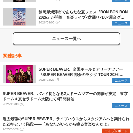
静岡県焼津市であらたな夏フェス『BON BON BON
2026』が開催 音楽ライブ×盆踊り×DJ×屋台グル
メ×ランタンナイトで彩る2日間
2026/08/05 (水)
ニュース
ニュース一覧へ
関連記事
SUPER BEAVER、全国ホール＆アリーナツアー
『SUPER BEAVER 都会のラクダ TOUR 2026-
2027 ～ラクダの人生、ゴーゴーゴー～』開催が決
2026/03/23 (月)
ニュース
定
SUPER BEAVER、バンド初となる2大ドームツアーの開催が決定 東京
ドーム＆京セラドーム大阪にて4日間開催
2025/12/03 (水)
ニュース
過去最強のSUPER BEAVER、ライブハウスからスタジアムへと架けられ
た20年という階段――「あなたがいるから鳴る音楽なんだよ」
2025/06/28 (土)
ライブレポート