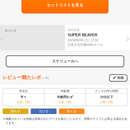
セットリストを見る
次の公演
前の公演
SUPER BEAVER
2023/09/30 (土) 17:00
広島文化学園HBGホール
スケジュールへ
レビュー/観たレポ
投稿
(--件)
男女比
年齢層
グッズの待ち時間
半々
年齢問わず
10分以下
[1票／1票]
[1票／1票]
[1票／1票]
踊れる
泣ける
笑える
※掲載されている情報は投稿されたデータを集計したもので、実際のライブとは異なる場合があ
ります。