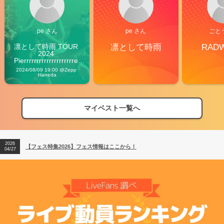
pe さん
pe さん
ごと
凛として時雨 TOUR 
凛として時雨
RAD
2024 
Pierrrrrrrrrrrrrrrrrrrre 
Vibes
2024/08/09 19:00 @Zepp 
Haneda
マイベスト一覧へ
2026
【フェス特集2026】フェス情報はここから！
04/27
2026
【ライブ動員ランキング】2026年上半期編発表！
07/28
2026
【フェス特集2026】フェス情報はここから！
04/27
2026
【ライブ動員ランキング】2026年上半期編発表！
07/28