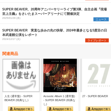
SUPER BEAVER、20周年アニバーサリーライブ第3弾、自主企画『現場
至上主義』をさいたまスーパーアリーナにて開催決定
2025/01/29 (水)
ニュース
SUPER BEAVER 実直な歩みの先の快挙、2024年最多となる5度目の日
本武道館公演をレポート
2024/12/17 (火)
ライブレポート
関連商品
人生 (通常盤) - SUPER
Acoustic Album 1 (通常盤)
27 - SUPER BEAVER
BEAVER (特典なし)
- SUPER BEAVER (特典な
し)