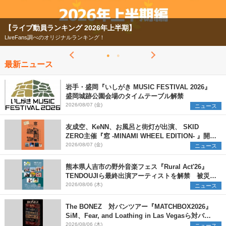
【フェス特集2026】
今年もフェスの季節がやってきた！
最新ニュース
岩手・盛岡『いしがき MUSIC FESTIVAL 2026』
盛岡城跡公園会場のタイムテーブル解禁
2026/08/07 (金)
ニュース
友成空、KeNN、お風呂と街灯が出演、 SKID
ZERO主催『窓 -MINAMI WHEEL EDITION- 』開催
決定
2026/08/07 (金)
ニュース
熊本県人吉市の野外音楽フェス『Rural Act'26』
TENDOUJIら最終出演アーティストを解禁 被災地
支援プロジェクトの始動も発表
2026/08/06 (木)
ニュース
The BONEZ 対バンツアー『MATCHBOX2026』
SiM、Fear, and Loathing in Las Vegasら対バン
アーティストを一斉解禁
2026/08/06 (木)
ニュース