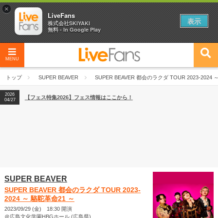
×
LiveFans
表示
株式会社SKIYAKI
無料 - In Google Play
MENU
2026
【フェス特集2026】フェス情報はここから！
04/27
トップ
SUPER BEAVER
SUPER BEAVER 都会のラクダ TOUR 2023-2024
2026
【ライブ動員ランキング】2026年上半期編発表！
07/28
2026
【フェス特集2026】フェス情報はここから！
04/27
2026
【ライブ動員ランキング】2026年上半期編発表！
07/28
SUPER BEAVER
SUPER BEAVER 都会のラクダ TOUR 2023-
2024 ～ 駱駝革命21 ～
2023/09/29 (金) 18:30 開演
＠広島文化学園HBGホール (広島県)