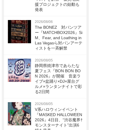
援プロジェクトの始動も
発表
2026/08/06
The BONEZ 対バンツア
ー『MATCHBOX2026』Si
M、Fear, and Loathing in
Las Vegasら対バンアーテ
ィストを一斉解禁
2026/08/05
静岡県焼津市であらたな
夏フェス『BON BON BO
N 2026』が開催 音楽ラ
イブ×盆踊り×DJ×屋台グ
ルメ×ランタンナイトで彩
る2日間
2026/08/05
V系ハロウィンイベント
『MASKED HALLOWEEN
2026』4日目、“渋谷魔界†
モンスターナイト”出演6