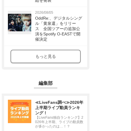
組を発表
2026/08/05
OddRe:、デジタルシング
ル「黄泉還」をリリー
ス 全国ツアーの追加公
演をSpotify O-EASTで開
催決定
もっと見る
編集部
≪LiveFans調べ≫2026年
上半期ライブ動員ランキ
ング！
【LiveFans独自ランキング】2
026年上半期、ライブの動員数
が多かったのは…！？