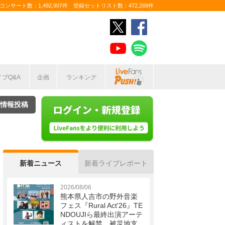
ンサート数：1,492,907件 登録セットリスト数：472,269件
イブQ&A
企画
ランキング
情報投稿
新着ニュース
新着ライブレポート
2026/08/06
熊本県人吉市の野外音楽
フェス『Rural Act'26』TE
NDOUJIら最終出演アーテ
ィストを解禁 被災地支