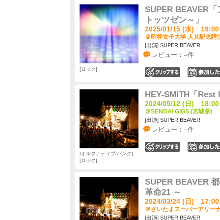
SUPER BEAVE
トッツゼン～」
2025/01/15 (水) 19:00
＠昭和女子大学 人見記念講堂
[出演] SUPER BEAVER
レビュー：--件
ロック
0
HEY-SMITH「Rest I
2024/05/12 (日) 18:00
＠SENDAI GIGS (宮城県)
[出演] SUPER BEAVER
レビュー：--件
0
オルタナティブ/パンク
ロック
SUPER BEAVER 
革命21 ～
2024/03/24 (日) 17:00
＠さいたまスーパーアリーナ 
[出演] SUPER BEAVER