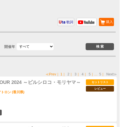
購入
歌詞
開催年
≪Prev
｜
1
｜
2
｜
3
｜
4
｜
5
｜…
5
｜
Next≫
OUR 2024 ～ビルシロコ・モリヤマ～
セットリスト
レビュー
ロン (香川県)
27