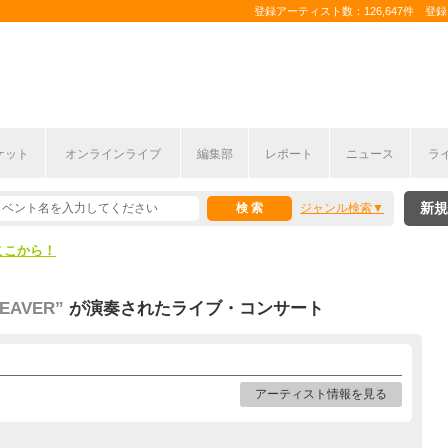
登録アーティスト数：126,647件 登録コ
ケット
オンラインライブ
編集部
レポート
ニュース
ラ
ここから！
新規
ジャンル検索
上半期編発表！
ここから！
上半期編発表！
EAVER”
が演奏されたライブ・コンサート
アーティスト情報を見る