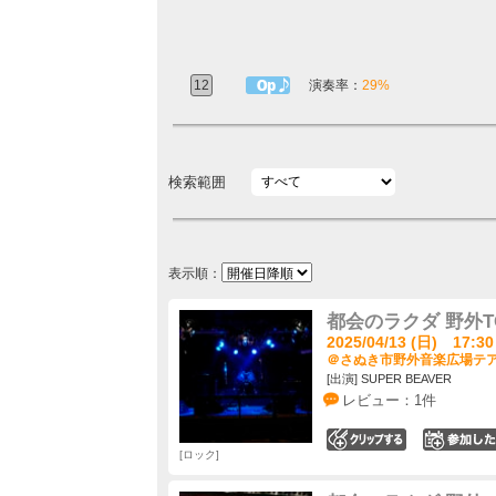
12
1曲目定番
演奏率：
29%
検索範囲
表示順：
都会のラクダ 野外T
2025/04/13 (日) 17:30
＠さぬき市野外音楽広場テアト
[出演] SUPER BEAVER
レビュー：1件
0
ロック