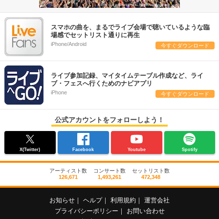
スマホの曲を、まるでライブ会場で聴いているような臨
場感でセットリスト通りに再生
iPhone/Android
今すぐダウンロード
ライブ参加記録、マイタイムテーブル作成など、ライ
ブ・フェスへ行くためのナビアプリ
iPhone
今すぐダウンロード
公式アカウントをフォローしよう！
X(Twitter)
Facebook
Youtube
Spotify
アーティスト数
コンサート数
セットリスト数
126,671
1,493,261
472,348
お知らせ
｜
ヘルプ
｜
利用規約
｜
運営会社
プライバシーポリシー
｜
お問い合わせ