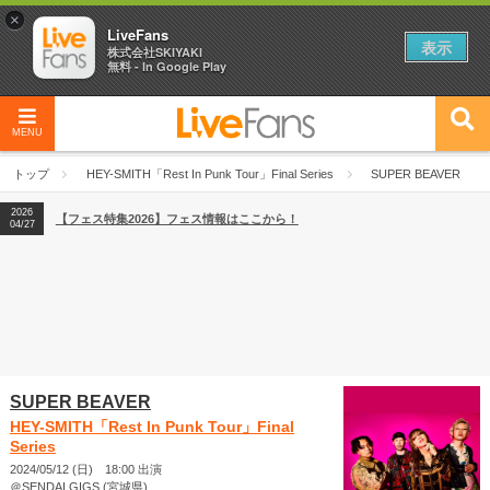
×
LiveFans
表示
株式会社SKIYAKI
無料 - In Google Play
MENU
2026
【フェス特集2026】フェス情報はここから！
04/27
トップ
HEY-SMITH「Rest In Punk Tour」Final Series
SUPER BEAVER
2026
【ライブ動員ランキング】2026年上半期編発表！
07/28
2026
【フェス特集2026】フェス情報はここから！
04/27
2026
【ライブ動員ランキング】2026年上半期編発表！
07/28
SUPER BEAVER
HEY-SMITH「Rest In Punk Tour」Final
Series
2024/05/12 (日) 18:00 出演
＠SENDAI GIGS (宮城県)