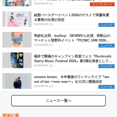
Onephony新体制1st Oneman Live はじまりの夏
2026/08/08 (土)
ライブレポート
＞
結那バースデーイベント2026のゲストで斉藤朱夏
＆愛美の出演が決定
2026/08/08 (土)
ニュース
奇妙礼太郎、kojikoji、DENIMSら出演、和歌山の
マーケット型野外イベント『PICNIC JAM 2026』
早割チケット発売開始
2026/08/08 (土)
ニュース
福井で開催のキャンプイン音楽フェス『Rockroshi
Starry Music Festival 2026』第3弾出演者として
SCOOBIE DO、かりゆし58、Reiを発表
2026/08/08 (土)
ニュース
omeme tenten、今年最後のワンマンライブ『ten
out of ten 〜one man〜』を11月に開催決定
2026/08/08 (土)
ニュース
ニュース一覧へ
関連記事