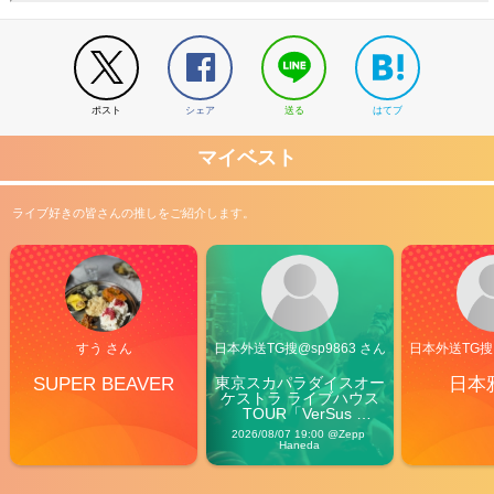
ポスト
シェア
送る
はてブ
マイベスト
ライブ好きの皆さんの推しをご紹介します。
すう さん
日本外送TG搜@sp9863 さん
日本外送TG搜@
SUPER BEAVER
東京スカパラダイスオー
日本
ケストラ ライブハウス
TOUR「VerSus 
Carnival」
2026/08/07 19:00 @Zepp 
Haneda