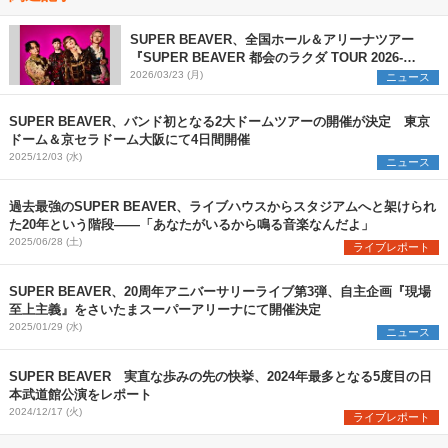
SUPER BEAVER、全国ホール＆アリーナツアー
『SUPER BEAVER 都会のラクダ TOUR 2026-
2027 ～ラクダの人生、ゴーゴーゴー～』開催が決
2026/03/23 (月)
ニュース
定
SUPER BEAVER、バンド初となる2大ドームツアーの開催が決定 東京
ドーム＆京セラドーム大阪にて4日間開催
2025/12/03 (水)
ニュース
過去最強のSUPER BEAVER、ライブハウスからスタジアムへと架けられ
た20年という階段――「あなたがいるから鳴る音楽なんだよ」
2025/06/28 (土)
ライブレポート
SUPER BEAVER、20周年アニバーサリーライブ第3弾、自主企画『現場
至上主義』をさいたまスーパーアリーナにて開催決定
2025/01/29 (水)
ニュース
SUPER BEAVER 実直な歩みの先の快挙、2024年最多となる5度目の日
本武道館公演をレポート
2024/12/17 (火)
ライブレポート