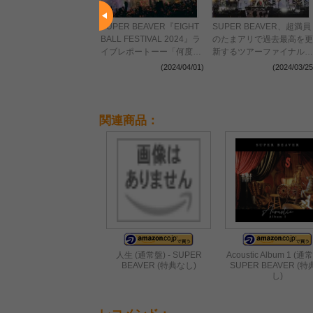
OROHA、盟友SUPER
SUPER BEAVER『EIGHT
SUPER BEAVER、超満員
EAVERとの約束を大阪で
BALL FESTIVAL 2024』ラ
のたまアリで過去最高を更
たした一生に一度のライ
イブレポートーー「何度あ
新するツアーファイナルレ
『MOROHA自主企画
ってもいいなこんな日は」
ポート―― 「最高の一日
(2024/04/16)
(2024/04/01)
(2024/03/25
怒キュン」第二回』レポ
19年目の新人がラストライ
を作るには、あなたが当事
ト
ブで岡山に刻み付けた縁と
者であることが一番大事だ
いう足跡
と思ってる」
関連商品：
人生 (通常盤) - SUPER
Acoustic Album 1 (通常
BEAVER (特典なし)
SUPER BEAVER (
し)