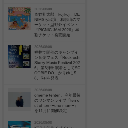
2026/08/08
奇妙礼太郎、kojikoji、DE
NIMSら出演、和歌山のマ
ーケット型野外イベント
『PICNIC JAM 2026』早
割チケット発売開始
2026/08/08
福井で開催のキャンプイ
ン音楽フェス『Rockroshi
Starry Music Festival 202
6』第3弾出演者としてSC
OOBIE DO、かりゆし5
8、Reiを発表
2026/08/08
omeme tenten、今年最後
のワンマンライブ『ten o
ut of ten 〜one man〜』
を11月に開催決定
2026/08/08