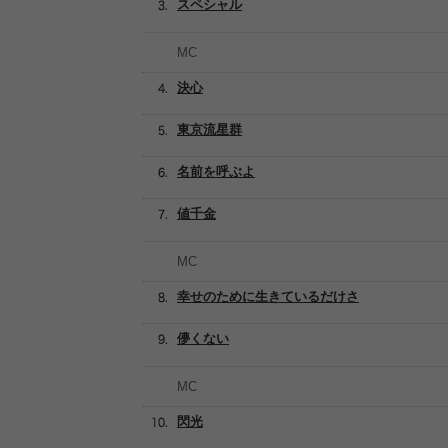
スペシャル
MC
決心
東京流星群
名前を呼ぶよ
値千金
MC
幸せのために生きているだけさ
儚くない
MC
閃光