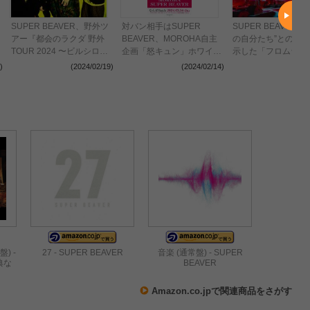
SUPER BEAVER、野外ツ
対バン相手はSUPER
SUPER BEAVER 
アー『都会のラクダ 野外
BEAVER、MOROHA自主
の自分たち”との対
TOUR 2024 〜ビルシロ
企画「怒キュン」ホワイト
示した「フロムライ
コ・モリヤマ〜』香川公演
デーに大阪で開催
ス」という言葉の真
)
(2024/02/19)
(2024/02/14)
(202
＆札幌公演2Daysの追加公
[NOiD]レーベル10
演を発表
ライブを振り返る
盤) -
27 - SUPER BEAVER
音楽 (通常盤) - SUPER
特典な
BEAVER
Amazon.co.jpで関連商品をさがす