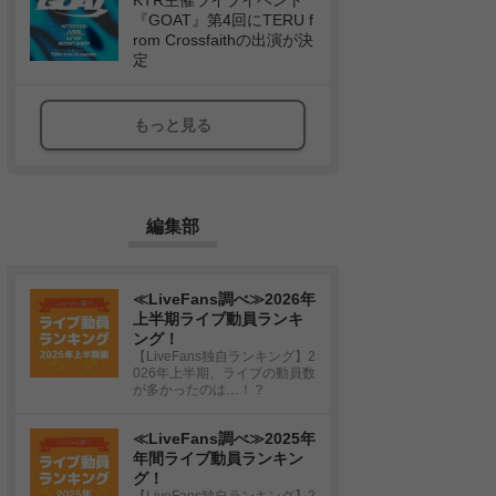
KTR主催ライブイベント
『GOAT』第4回にTERU f
rom Crossfaithの出演が決
定
もっと見る
編集部
≪LiveFans調べ≫2026年
上半期ライブ動員ランキ
ング！
【LiveFans独自ランキング】2
026年上半期、ライブの動員数
が多かったのは…！？
≪LiveFans調べ≫2025年
年間ライブ動員ランキン
グ！
【LiveFans独自ランキング】2