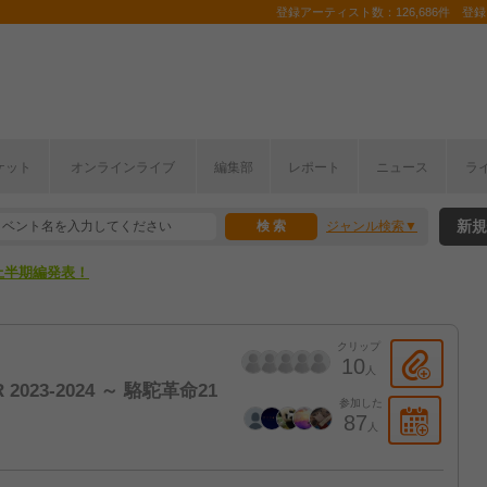
登録アーティスト数：126,686件 登録コ
ここから！
ケット
オンラインライブ
編集部
レポート
ニュース
ラ
上半期編発表！
新規
ジャンル検索
ここから！
上半期編発表！
クリップ
10
人
2023-2024 ～ 駱駝革命21
参加した
87
人