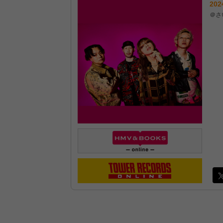
202
＠さ