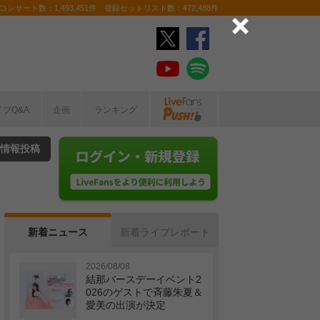
ンサート数：1,493,451件 登録セットリスト数：472,488件
イブQ&A
企画
ランキング
情報投稿
新着ニュース
新着ライブレポート
2026/08/08
結那バースデーイベント2
026のゲストで斉藤朱夏＆
愛美の出演が決定