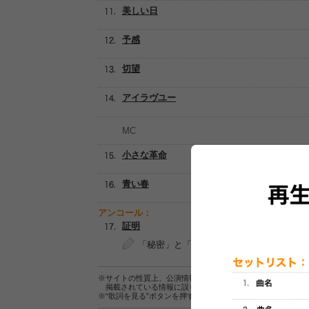
美しい日
予感
切望
アイラヴユー
MC
小さな革命
青い春
アンコール：
証明
「秘密」と「証明」で投票
※サイトの性質上、公演情報およびセットリスト情報の正確
掲載されている情報に誤りがある場合は、
こちら
よりご連
※“歌詞を見る”ボタンを押すと、株式会社ページワンが運営