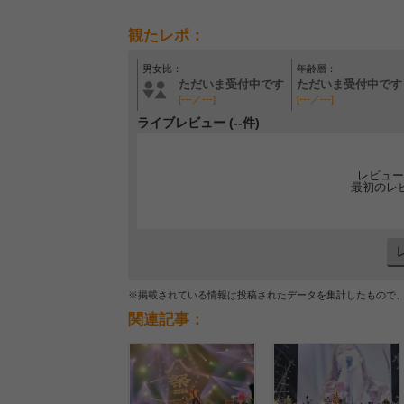
観たレポ：
男女比：
年齢層：
ただいま受付中です
ただいま受付中です
[---／---]
[---／---]
ライブレビュー (--件)
レビュー
最初のレ
※掲載されている情報は投稿されたデータを集計したもので
関連記事：