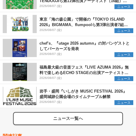
TENDOUJIら第11弾出演アーティスト（16組）を
発表
2026/08/07 (金)
ニュース
東京「海の森公園」で開催の『TOKYO ISLAND
2026』BIGMAMA、flumpoolら第3弾出演者7組を
発表 ワークショップ・アート出展者を募集
2026/08/07 (金)
ニュース
chef’s、『utage 2026 autumn』の対バンゲストと
してパーカーズを発表
2026/08/07 (金)
ニュース
福島最大級の音楽フェス『LIVE AZUMA 2026』無
料で楽しめるECHO STAGEの出演アーティストを
発表
2026/08/07 (金)
ニュース
岩手・盛岡『いしがき MUSIC FESTIVAL 2026』
盛岡城跡公園会場のタイムテーブル解禁
2026/08/07 (金)
ニュース
ニュース一覧へ
関連記事