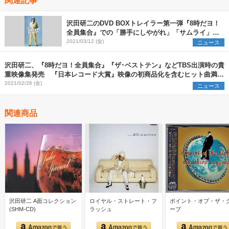
沢田研二のDVD BOXトレイラー第一弾『8時だヨ！
全員集合』での「勝手にしやがれ」「サムライ」な
ど歌唱映像公開
2021/03/12 (金)
ニュース
沢田研二、『8時だヨ！全員集合』『ザ･ベストテン』などTBS出演時の貴
重映像集発売 『日本レコード大賞』映像の初商品化を含むヒット曲満載
のDVD7枚組
2021/02/26 (金)
ニュース
関連商品
沢田研二 A面コレクション
ロイヤル・ストレート・フ
ポイント・オブ・ザ・
(SHM-CD)
ラッシュ
ーブ