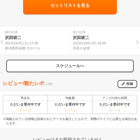
セットリストを見る
前の公演
次の公演
沢田研二
沢田研二
2013/10/26 (土) 17:30
2013/11/04 (月) 16:00
新潟県民会館 大ホール
渋谷公会堂
スケジュールへ
レビュー/観たレポ
投稿
(--件)
男女比
年齢層
グッズの待ち時間
ただいま受付中です
ただいま受付中です
ただいま受付中です
[---／---]
[---／---]
[---／---]
※掲載されている情報は投稿されたデータを集計したもので、実際のライブとは異なる場合があ
ります。
レビューはまだ投稿されていません。