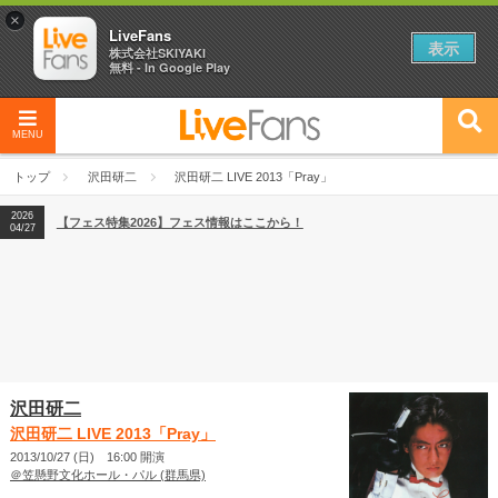
×
LiveFans
表示
株式会社SKIYAKI
無料 - In Google Play
MENU
2026
【フェス特集2026】フェス情報はここから！
04/27
トップ
沢田研二
沢田研二 LIVE 2013「Pray」
2026
【ライブ動員ランキング】2026年上半期編発表！
07/28
2026
【フェス特集2026】フェス情報はここから！
04/27
2026
【ライブ動員ランキング】2026年上半期編発表！
07/28
沢田研二
沢田研二 LIVE 2013「Pray」
2013/10/27 (日) 16:00 開演
＠笠懸野文化ホール・パル (群馬県)