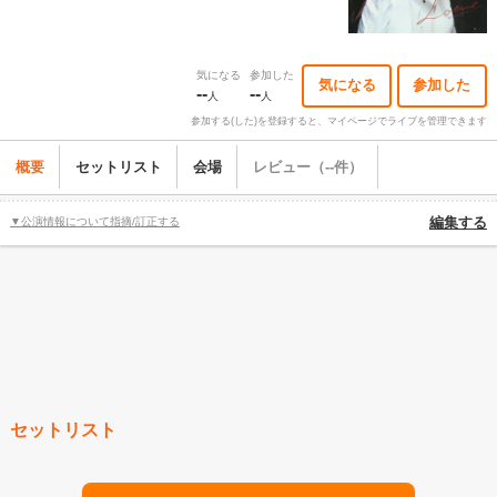
気になる
参加した
気になる
参加した
--
--
人
人
参加する(した)を登録すると、マイページでライブを管理できます
概要
セットリスト
会場
レビュー（--件）
▼公演情報について指摘/訂正する
編集する
セットリスト