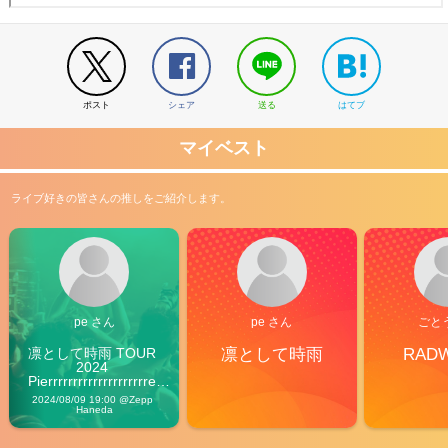
ポスト
シェア
送る
はてブ
マイベスト
ライブ好きの皆さんの推しをご紹介します。
pe さん
pe さん
ごと
凛として時雨 TOUR 
凛として時雨
RAD
2024 
Pierrrrrrrrrrrrrrrrrrrre 
Vibes
2024/08/09 19:00 @Zepp 
Haneda