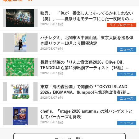
映秀。 「俺が一番楽しんじゃってるかもしれない
（笑）」――夏祭りをモチーフにした一夜限りのス
ペシャルライブ『色祭』レポート
2026/08/07 (金)
ライブレポート
ハナレグミ、北関東＆中国山陰、東京大阪を巡る弾
き語りツアー10月より開催決定
2026/08/07 (金)
ニュース
長野で開催の『りんご音楽祭2026』Olive Oil、
TENDOUJIら第11弾出演アーティスト（16組）を
発表
2026/08/07 (金)
ニュース
東京「海の森公園」で開催の『TOKYO ISLAND
2026』BIGMAMA、flumpoolら第3弾出演者7組を
発表 ワークショップ・アート出展者を募集
2026/08/07 (金)
ニュース
chef’s、『utage 2026 autumn』の対バンゲストと
してパーカーズを発表
2026/08/07 (金)
ニュース