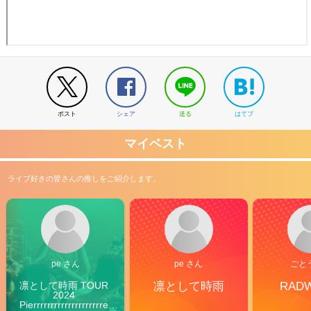
ポスト
シェア
送る
はてブ
マイベスト
ライブ好きの皆さんの推しをご紹介します。
pe さん
pe さん
ごと
凛として時雨 TOUR 
凛として時雨
RAD
2024 
Pierrrrrrrrrrrrrrrrrrrre 