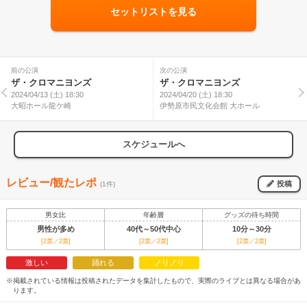
セットリストを見る
前の公演
次の公演
ザ・クロマニヨンズ
ザ・クロマニヨンズ
2024/04/13 (土) 18:30
2024/04/20 (土) 18:30
大昭ホール龍ケ崎
伊勢原市民文化会館 大ホール
スケジュールへ
レビュー/観たレポ
投稿
(1件)
男女比
年齢層
グッズの待ち時間
男性が多め
40代～50代中心
10分～30分
[2票／2票]
[2票／2票]
[2票／2票]
激しい
踊れる
ノリノリ
※掲載されている情報は投稿されたデータを集計したもので、実際のライブとは異なる場合があ
ります。