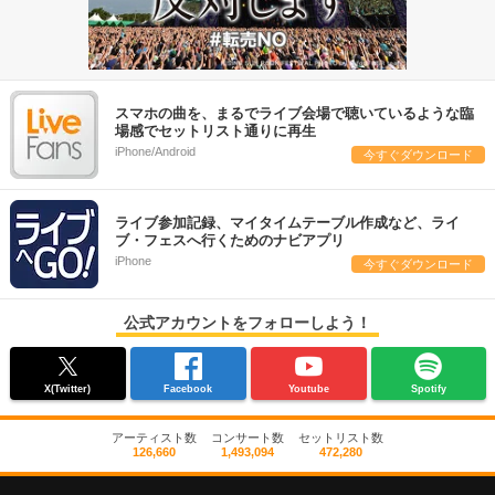
スマホの曲を、まるでライブ会場で聴いているような臨
場感でセットリスト通りに再生
iPhone/Android
今すぐダウンロード
ライブ参加記録、マイタイムテーブル作成など、ライ
ブ・フェスへ行くためのナビアプリ
iPhone
今すぐダウンロード
公式アカウントをフォローしよう！
X(Twitter)
Facebook
Youtube
Spotify
アーティスト数
コンサート数
セットリスト数
126,660
1,493,094
472,280