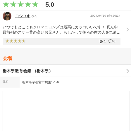
5.0
ヨシユキ
2024/04/19 (金) 20:14
さん
いつでもどこでもクロマニヨンズは最高にカッコいいです！ 真ん中
最前列のスゲー背の高いお兄さん、もしかして後ろの席の人を気遣っ
て席に座って観てたのかな？もしそうなら、クロマニヨンズのファン
1
0
も最高にカッコいい！オーライ！ロッケンロー！！！(^-^)/
会場
栃木県教育会館 （栃木県）
住所
栃木県宇都宮市駒生1-1-6