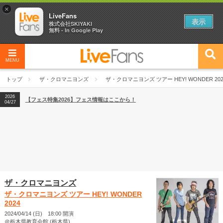
×
LiveFans
表示
株式会社SKIYAKI
無料 - In Google Play
MENU
2026
【フェス特集2026】フェス情報はここから！
04/27
トップ
ザ・クロマニヨンズ
ザ・クロマニヨンズ ツアー HEY! WONDER 202
2026
【ライブ動員ランキング】2026年上半期編発表！
07/28
2026
【フェス特集2026】フェス情報はここから！
04/27
2026
【ライブ動員ランキング】2026年上半期編発表！
07/28
ザ・クロマニヨンズ
ザ・クロマニヨンズ ツアー HEY! WONDER
2024
2024/04/14 (日) 18:00 開演
＠栃木県教育会館 (栃木県)