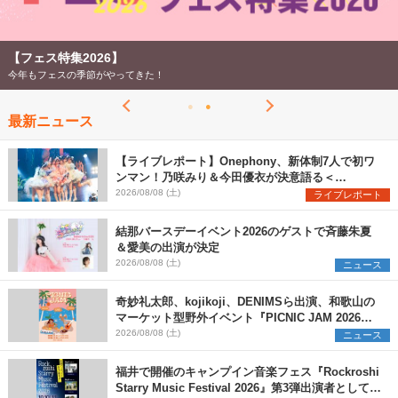
【フェス特集2026】
今年もフェスの季節がやってきた！
最新ニュース
【ライブレポート】Onephony、新体制7人で初ワ
ンマン！乃咲みり＆今田優衣が決意語る＜
Onephony新体制1st Oneman Live はじまりの夏
2026/08/08 (土)
ライブレポート
＞
結那バースデーイベント2026のゲストで斉藤朱夏
＆愛美の出演が決定
2026/08/08 (土)
ニュース
奇妙礼太郎、kojikoji、DENIMSら出演、和歌山の
マーケット型野外イベント『PICNIC JAM 2026』
早割チケット発売開始
2026/08/08 (土)
ニュース
福井で開催のキャンプイン音楽フェス『Rockroshi
Starry Music Festival 2026』第3弾出演者として