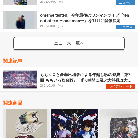
SCOOBIE DO、かりゆし58、Reiを発表
2026/08/08 (土)
ニュース
omeme tenten、今年最後のワンマンライブ『ten
out of ten 〜one man〜』を11月に開催決定
2026/08/08 (土)
ニュース
ニュース一覧へ
関連記事
ももクロと豪華出場者による年越し歌の祭典『第7
回 ももいろ歌合戦』 約8時間に及ぶ大熱戦は大団
円で終幕
2024/01/04 (木)
ライブレポート
関連商品