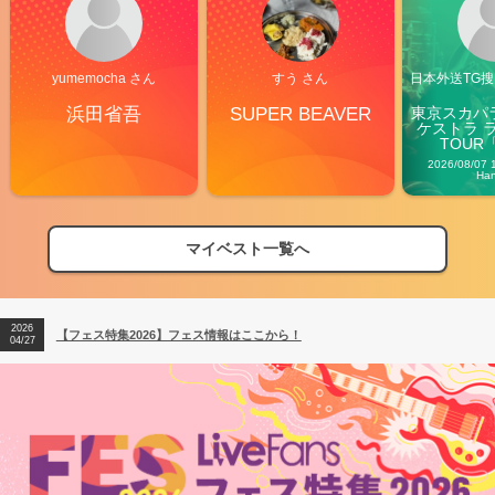
yumemocha さん
すう さん
日本外送TG搜@
浜田省吾
SUPER BEAVER
東京スカパ
ケストラ 
TOUR「V
Carn
2026/08/07 
Ha
マイベスト一覧へ
2026
【フェス特集2026】フェス情報はここから！
04/27
2026
【ライブ動員ランキング】2026年上半期編発表！
07/28
2026
【フェス特集2026】フェス情報はここから！
04/27
2026
【ライブ動員ランキング】2026年上半期編発表！
07/28