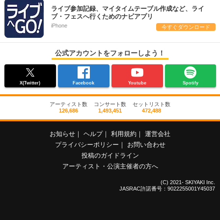
ライブ参加記録、マイタイムテーブル作成など、ライ
ブ・フェスへ行くためのナビアプリ
iPhone
今すぐダウンロード
公式アカウントをフォローしよう！
X(Twitter)
Facebook
Youtube
Spotify
アーティスト数
コンサート数
セットリスト数
126,686
1,493,451
472,488
お知らせ
｜
ヘルプ
｜
利用規約
｜
運営会社
プライバシーポリシー
｜
お問い合わせ
投稿のガイドライン
アーティスト・公演主催者の方へ
(C) 2021- SKIYAKI Inc.
JASRAC許諾番号：9022255001Y45037