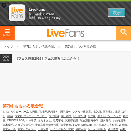
×
LiveFans
表示
株式会社SKIYAKI
無料 - In Google Play
MENU
2026
【フェス特集2026】フェス情報はここから！
04/27
トップ
第7回 ももいろ歌合戦
第7回 ももいろ歌合戦
2026
【ライブ動員ランキング】2026年上半期編発表！
07/28
2026
【フェス特集2026】フェス情報はここから！
04/27
2026
【ライブ動員ランキング】2026年上半期編発表！
07/28
第7回 ももいろ歌合戦
ももいろクローバーZ
,
iLiFE!
,
AMEFURASSHI
,
彩羽真矢
,
いぎなり東北産
,
=LOVE
,
石井竜也
,
泉谷しげ
る
,
ukka
,
ウマ娘 プリティーダービー
,
大仁田厚
,
岡田将生
,
OCTPATH
,
かが屋
,
ガチャピン・ムック
,
氣志
團
,
CROWN POP
,
小林幸子
,
さだまさし
,
塩乃華織
,
笑福亭鶴瓶
,
私立恵比寿中学
,
新内眞衣
,
水前寺清子
,
鈴木愛理
,
スタプラ研究生
,
青春応援団我無沙羅
,
田中将大
,
TEAM SHACHI
,
超ときめき♡宣伝部
,
超特急
,
東京女子流
,
東京ホテイソン
,
土佐兄弟
,
とにかく明るい安村
,
仲村宗悟
,
浪江女子発組合
,
西川貴教
,
≠ME
,