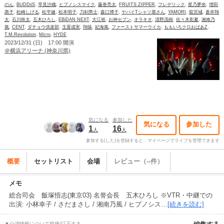
のん
,
BUDDiiS
,
早見沙織
,
ヒプノシスマイク
,
藤巻亮太
,
FRUITS ZIPPER
,
フレデリック
,
星乃夢奈
,
増田
惠子
,
松崎しげる
,
松平健
,
松本明子
,
刀剣男士
,
森口博子
,
ヤバイTシャツ屋さん
,
YAMORI
,
龍宮城
,
蒼井翔
太
,
石川柊太
,
五木ひろし
,
EBiDAN NEXT
,
大江裕
,
お神セブン
,
オラキオ
,
清野茂樹
,
佐々木彩夏
,
湘南乃
風
,
CENT
,
ダチョウ倶楽部
,
玉置成実
,
翔猿
,
妃海風
,
ファーストサマーウイカ
,
ももいろクロおばあZ
,
T.M.Revolution
,
Micro
,
HYDE
2023/12/31 (日) 17:00 開演
＠横浜アリーナ (神奈川県)
気になる
参加した
気になる
参加した
1
16
人
人
参加する(した)を登録すると、マイページでライブを管理できます
概要
セットリスト
会場
レビュー（--件）
メモ
総合司会 飯塚悟志(東京03) 名誉会長 五木ひろし ※VTR・中継での
出演: 小林幸子 / さだまさし / 湘南乃風 / ヒプノシス…
[続きを読む]
▼公演情報について指摘/訂正する