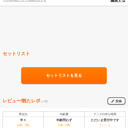
編集する
セットリスト
セットリストを見る
レビュー/観たレポ
投稿
(--件)
男女比
年齢層
グッズの待ち時間
半々
年齢問わず
ただいま受付中です
[1票／1票]
[1票／1票]
[---／---]