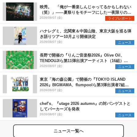
映秀。 「俺が一番楽しんじゃってるかもしれない
（笑）」――夏祭りをモチーフにした一夜限りのス
ペシャルライブ『色祭』レポート
2026/08/07 (金)
ライブレポート
ハナレグミ、北関東＆中国山陰、東京大阪を巡る弾
き語りツアー10月より開催決定
2026/08/07 (金)
ニュース
長野で開催の『りんご音楽祭2026』Olive Oil、
TENDOUJIら第11弾出演アーティスト（16組）を
発表
2026/08/07 (金)
ニュース
東京「海の森公園」で開催の『TOKYO ISLAND
2026』BIGMAMA、flumpoolら第3弾出演者7組を
発表 ワークショップ・アート出展者を募集
2026/08/07 (金)
ニュース
chef’s、『utage 2026 autumn』の対バンゲストと
してパーカーズを発表
2026/08/07 (金)
ニュース
ニュース一覧へ