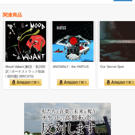
関連商品
Mood Valiant [解説・歌詞対
ANOMALY - the HIATUS
Our Secret Spot
訳 / ボーナストラック収録
/ 国内盤] (BRC670)