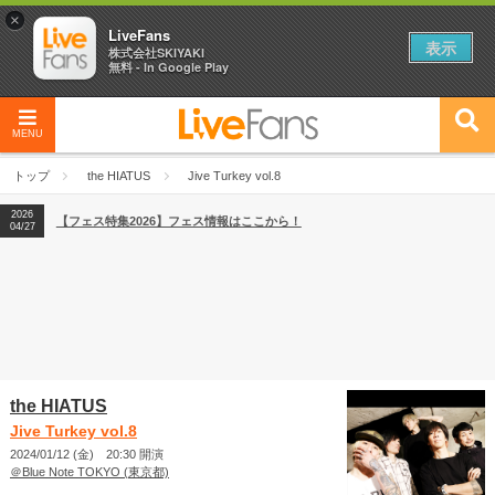
×
LiveFans
表示
株式会社SKIYAKI
無料 - In Google Play
MENU
2026
【フェス特集2026】フェス情報はここから！
04/27
トップ
the HIATUS
Jive Turkey vol.8
2026
【ライブ動員ランキング】2026年上半期編発表！
07/28
2026
【フェス特集2026】フェス情報はここから！
04/27
2026
【ライブ動員ランキング】2026年上半期編発表！
07/28
the HIATUS
Jive Turkey vol.8
2024/01/12 (金) 20:30 開演
＠Blue Note TOKYO (東京都)