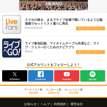
スマホの曲を、まるでライブ会場で聴いているような臨
場感でセットリスト通りに再生
iPhone/Android
今すぐダウンロード
ライブ参加記録、マイタイムテーブル作成など、ライ
ブ・フェスへ行くためのナビアプリ
iPhone
今すぐダウンロード
公式アカウントをフォローしよう！
X(Twitter)
Facebook
Youtube
Spotify
アーティスト数
コンサート数
セットリスト数
126,666
1,493,178
472,330
お知らせ
｜
ヘルプ
｜
利用規約
｜
運営会社