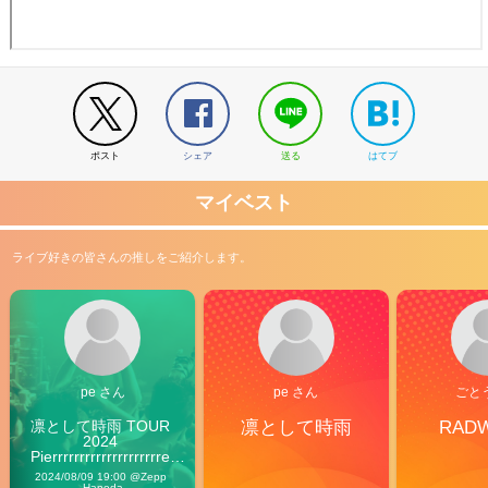
ポスト
シェア
送る
はてブ
マイベスト
ライブ好きの皆さんの推しをご紹介します。
pe さん
pe さん
ごと
凛として時雨 TOUR 
凛として時雨
RAD
2024 
Pierrrrrrrrrrrrrrrrrrrre 
Vibes
2024/08/09 19:00 @Zepp 
Haneda