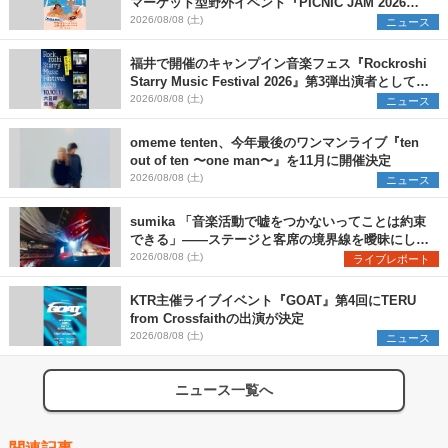
マーケット型野外イベント『PICNIC JAM 2026』
早割チケット発売開始
2026/08/08 (土)
ニュース
福井で開催のキャンプイン音楽フェス『Rockroshi
Starry Music Festival 2026』第3弾出演者として
SCOOBIE DO、かりゆし58、Reiを発表
2026/08/08 (土)
ニュース
omeme tenten、今年最後のワンマンライブ『ten
out of ten 〜one man〜』を11月に開催決定
2026/08/08 (土)
ニュース
sumika 「音楽活動で嘘をつかないってことは約束
できる」――ステージと客席の境界線を曖昧にし
た、ツアーファイナル武道館公演レポート
2026/08/08 (土)
ライブレポート
KTR主催ライブイベント『GOAT』第4回にTERU
from Crossfaithの出演が決定
2026/08/08 (土)
ニュース
ニュース一覧へ
関連記事