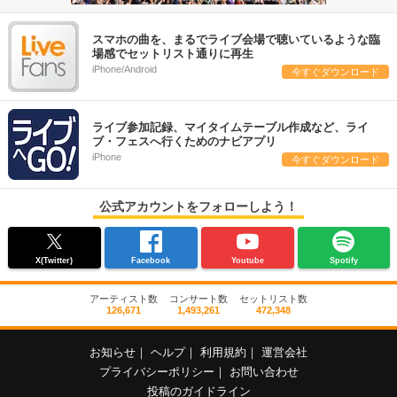
スマホの曲を、まるでライブ会場で聴いているような臨
場感でセットリスト通りに再生
iPhone/Android
今すぐダウンロード
ライブ参加記録、マイタイムテーブル作成など、ライ
ブ・フェスへ行くためのナビアプリ
iPhone
今すぐダウンロード
公式アカウントをフォローしよう！
X(Twitter)
Facebook
Youtube
Spotify
アーティスト数
コンサート数
セットリスト数
126,671
1,493,261
472,348
お知らせ
｜
ヘルプ
｜
利用規約
｜
運営会社
プライバシーポリシー
｜
お問い合わせ
投稿のガイドライン