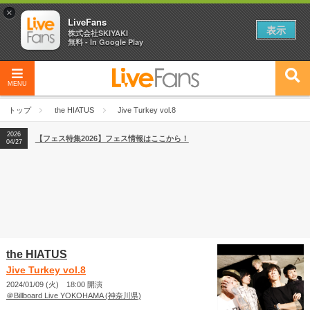
×
LiveFans
表示
株式会社SKIYAKI
無料 - In Google Play
MENU
2026
【フェス特集2026】フェス情報はここから！
04/27
トップ
the HIATUS
Jive Turkey vol.8
2026
【ライブ動員ランキング】2026年上半期編発表！
07/28
2026
【フェス特集2026】フェス情報はここから！
04/27
2026
【ライブ動員ランキング】2026年上半期編発表！
07/28
the HIATUS
Jive Turkey vol.8
2024/01/09 (火) 18:00 開演
＠Billboard Live YOKOHAMA (神奈川県)