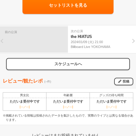
セットリストを見る
次の公演
前の公演
the HIATUS
2024/01/09 (火) 21:00
Billboard Live YOKOHAMA
スケジュールへ
レビュー/観たレポ
投稿
(--件)
男女比
年齢層
グッズの待ち時間
ただいま受付中です
ただいま受付中です
ただいま受付中です
[---／---]
[---／---]
[---／---]
※掲載されている情報は投稿されたデータを集計したもので、実際のライブとは異なる場合があ
ります。
レビューはまだ投稿されていません。