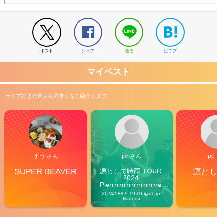
ポスト
シェア
送る
はてブ
マイベスト
ライブ好きの皆さんの推しをご紹介します。
すう さん
pe さん
pe
SUPER BEAVER
凛として時雨 TOUR 
凛と
2024 
Pierrrrrrrrrrrrrrrrrrrre 
Vibes
2024/08/09 19:00 @Zepp 
Haneda