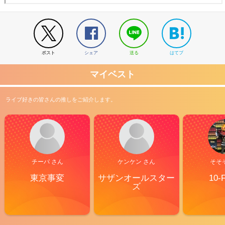
ポスト
シェア
送る
はてブ
マイベスト
ライブ好きの皆さんの推しをご紹介します。
チーバ さん
ケンケン さん
そそ
東京事変
サザンオールスター
10-
ズ