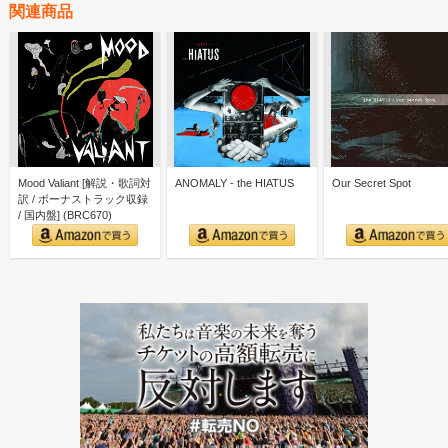
関連商品
Mood Valiant [解説・歌詞対
ANOMALY - the HIATUS
Our Secret Spot
訳 / ボーナストラック収録
/ 国内盤] (BRC670)