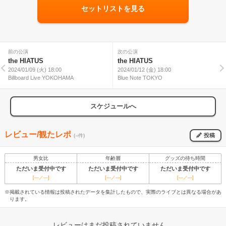
セットリストを見る
前の公演
次の公演
the HIATUS
the HIATUS
2024/01/09 (火) 18:00
2024/01/12 (金) 18:00
Billboard Live YOKOHAMA
Blue Note TOKYO
スケジュールへ
レビュー/観たレポ
投稿
(--件)
男女比
年齢層
グッズの待ち時間
ただいま受付中です
ただいま受付中です
ただいま受付中です
[---／---]
[---／---]
[---／---]
※掲載されている情報は投稿されたデータを集計したもので、実際のライブとは異なる場合があ
ります。
レビューはまだ投稿されていません。