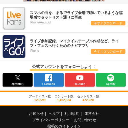
スマホの曲を、まるでライブ会場で聴いているような臨
場感でセットリスト通りに再生
iPhone/Android
今すぐダウンロード
ライブ参加記録、マイタイムテーブル作成など、ライ
ブ・フェスへ行くためのナビアプリ
iPhone
今すぐダウンロード
公式アカウントをフォローしよう！
X(Twitter)
Facebook
Youtube
Spotify
アーティスト数
コンサート数
セットリスト数
126,599
1,492,534
472,220
お知らせ
｜
ヘルプ
｜
利用規約
｜
運営会社
プライバシーポリシー
｜
お問い合わせ
投稿のガイドライン