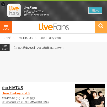
×
LiveFans
表示
株式会社SKIYAKI
無料 - In Google Play
MENU
2026
【フェス特集2026】フェス情報はここから！
04/27
トップ
the HIATUS
Jive Turkey vol.8
2026
【ライブ動員ランキング】2026年上半期編発表！
07/28
2026
【フェス特集2026】フェス情報はここから！
04/27
2026
【ライブ動員ランキング】2026年上半期編発表！
07/28
the HIATUS
Jive Turkey vol.8
2024/01/09 (火) 21:00 開演
＠Billboard Live YOKOHAMA (神奈川県)