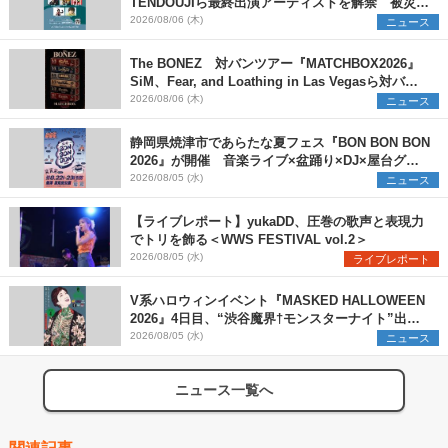
TENDOUJIら最終出演アーティストを解禁 被災地
支援プロジェクトの始動も発表
2026/08/06 (木)
ニュース
The BONEZ 対バンツアー『MATCHBOX2026』
SiM、Fear, and Loathing in Las Vegasら対バン
アーティストを一斉解禁
2026/08/06 (木)
ニュース
静岡県焼津市であらたな夏フェス『BON BON BON
2026』が開催 音楽ライブ×盆踊り×DJ×屋台グル
メ×ランタンナイトで彩る2日間
2026/08/05 (水)
ニュース
【ライブレポート】yukaDD、圧巻の歌声と表現力
でトリを飾る＜WWS FESTIVAL vol.2＞
2026/08/05 (水)
ライブレポート
V系ハロウィンイベント『MASKED HALLOWEEN
2026』4日目、“渋谷魔界†モンスターナイト”出演6
組を発表
2026/08/05 (水)
ニュース
ニュース一覧へ
関連記事