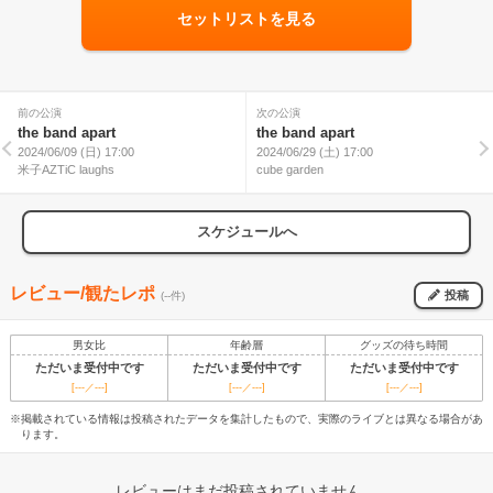
セットリストを見る
前の公演
次の公演
the band apart
the band apart
2024/06/09 (日) 17:00
2024/06/29 (土) 17:00
米子AZTiC laughs
cube garden
スケジュールへ
レビュー/観たレポ
投稿
(--件)
男女比
年齢層
グッズの待ち時間
ただいま受付中です
ただいま受付中です
ただいま受付中です
[---／---]
[---／---]
[---／---]
※掲載されている情報は投稿されたデータを集計したもので、実際のライブとは異なる場合があ
ります。
レビューはまだ投稿されていません。