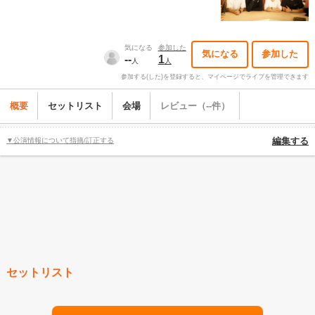
気になる
参加した
気になる
参加した
--
1
人
人
参加する(した)を登録すると、マイページでライブを管理できます
概要
セットリスト
会場
レビュー（--件）
▼公演情報について指摘/訂正する
編集する
セットリスト