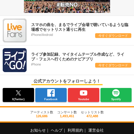
スマホの曲を、まるでライブ会場で聴いているような臨
場感でセットリスト通りに再生
iPhone/Android
今すぐダウンロード
ライブ参加記録、マイタイムテーブル作成など、ライ
ブ・フェスへ行くためのナビアプリ
iPhone
今すぐダウンロード
公式アカウントをフォローしよう！
X(Twitter)
Facebook
Youtube
Spotify
アーティスト数
コンサート数
セットリスト数
126,686
1,493,451
472,488
お知らせ
｜
ヘルプ
｜
利用規約
｜
運営会社