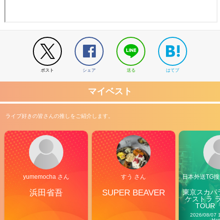
ポスト
シェア
送る
はてブ
マイベスト
ライブ好きの皆さんの推しをご紹介します。
yumemocha さん
すう さん
日本外送TG搜@
浜田省吾
SUPER BEAVER
東京スカパ
ケストラ 
TOUR「V
Carn
2026/08/07 
Ha