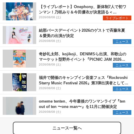
【ライブレポート】Onephony、新体制7人で初ワ
ンマン！乃咲みり＆今田優衣が決意語る＜
Onephony新体制1st Oneman Live はじまりの夏
2026/08/08 (土)
ライブレポート
＞
結那バースデーイベント2026のゲストで斉藤朱夏
＆愛美の出演が決定
2026/08/08 (土)
ニュース
奇妙礼太郎、kojikoji、DENIMSら出演、和歌山の
マーケット型野外イベント『PICNIC JAM 2026』
早割チケット発売開始
2026/08/08 (土)
ニュース
福井で開催のキャンプイン音楽フェス『Rockroshi
Starry Music Festival 2026』第3弾出演者として
SCOOBIE DO、かりゆし58、Reiを発表
2026/08/08 (土)
ニュース
omeme tenten、今年最後のワンマンライブ『ten
out of ten 〜one man〜』を11月に開催決定
2026/08/08 (土)
ニュース
ニュース一覧へ