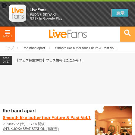
×
LiveFans
表示
株式会社SKIYAKI
無料 - In Google Play
MENU
2026
【フェス特集2026】フェス情報はここから！
04/27
トップ
the band apart
Smooth like butter tour Future & Past Vol.1
2026
【ライブ動員ランキング】2026年上半期編発表！
07/28
2026
【フェス特集2026】フェス情報はここから！
04/27
2026
【ライブ動員ランキング】2026年上半期編発表！
07/28
the band apart
Smooth like butter tour Future & Past Vol.1
2024/06/22 (土) 17:00 開演
＠FUKUOKA BEAT STATION (福岡県)