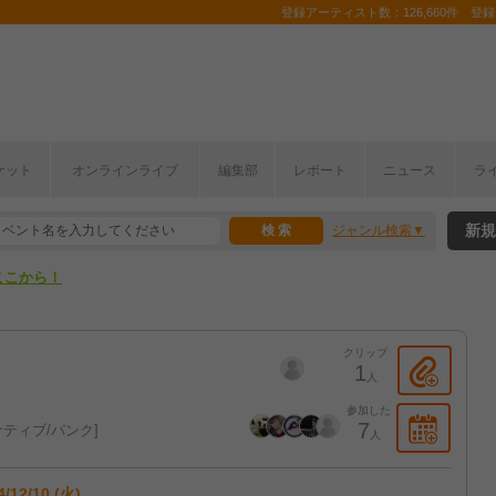
登録アーティスト数：126,660件 登録コ
ケット
オンラインライブ
編集部
レポート
ニュース
ラ
ここから！
新規
ジャンル検索
上半期編発表！
ここから！
上半期編発表！
クリップ
1
人
参加した
7
ティブ/パンク
人
4/12/10 (火)