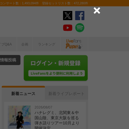
ンサート数：1,493,094件 登録セットリスト数：472,280件
イブQ&A
企画
ランキング
情報投稿
新着ニュース
新着ライブレポート
2026/08/07
ハナレグミ、北関東＆中
国山陰、東京大阪を巡る
弾き語りツアー10月より
開催決定