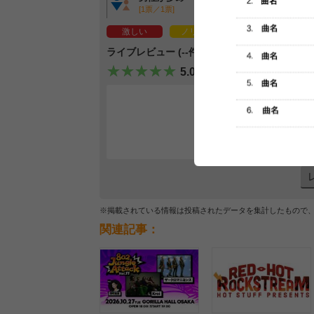
[1票／1票]
[1票／1票]
激しい
ノリノリ
ライブレビュー (--件)
5.0
レビュー
最初のレ
※掲載されている情報は投稿されたデータを集計したもので
関連記事：