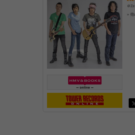
＠Ze
» 