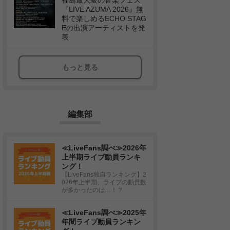
福島最大級の音楽フェス
『LIVE AZUMA 2026』無
料で楽しめるECHO STAG
Eの出演アーティストを発
表
もっと見る
編集部
≪LiveFans調べ≫2026年
上半期ライブ動員ランキ
ング！
【LiveFans独自ランキング】2
026年上半期、ライブの動員数
が多かったのは…！？
≪LiveFans調べ≫2025年
年間ライブ動員ランキン