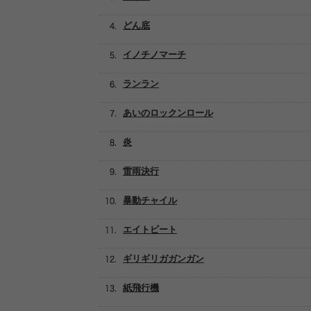
どん底
イノチノマーチ
ランラン
あいのロックンロール
炎
雷雨決行
暴動チャイル
エイトビート
ギリギリガガンガン
紙飛行機