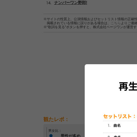
ナンバーワン野郎!
※サイトの性質上、公演情報およびセットリスト情報の正確
掲載されている情報に誤りがある場合は、
こちら
よりご連
※“歌詞を見る”ボタンを押すと、株式会社ページワンが運営
観たレポ：
男女比：
年齢層：
男性が多め
20代～30代中心