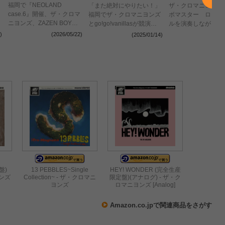
福岡で『NEOLAND
「また絶対にやりたい！」
ザ・クロマニヨンズ
case.6』開催、ザ・クロマ
福岡でザ・クロマニヨンズ
ボマスター ロック
ニヨンズ、ZAZEN BOYS
とgo!go!vanillasが競演ー
ルを演奏しながら生
がツーマン
ー『NEOLAND CASE.4』
望を歌い続けた、初
)
(2026/05/22)
(2025/01/14)
(2024
で完全燃焼した夜をレポー
ンライブ『RED-HO
ト
ROCKSTREAM』
盤)
13 PEBBLES~Single
HEY! WONDER (完全生産
ヨンズ
Collection~ - ザ・クロマニ
限定盤)(アナログ) - ザ・ク
ヨンズ
ロマニヨンズ [Analog]
Amazon.co.jpで関連商品をさがす