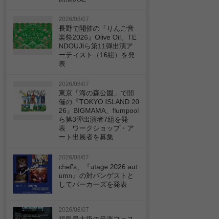
2026/08/07
長野で開催の『りんご音
楽祭2026』Olive Oil、TE
NDOUJIら第11弾出演ア
ーティスト（16組）を発
表
2026/08/07
東京「海の森公園」で開
催の『TOKYO ISLAND 20
26』BIGMAMA、flumpool
ら第3弾出演者7組を発
表 ワークショップ・ア
ート出展者を募集
2026/08/07
chef’s、『utage 2026 aut
umn』の対バンゲストと
してパーカーズを発表
2026/08/07