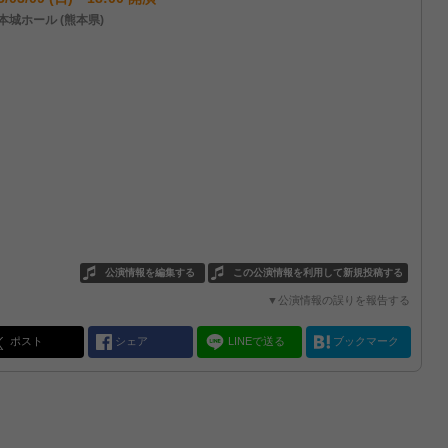
本城ホール (熊本県)
公演情報を編集する
この公演情報を利用して新規投稿する
▼公演情報の誤りを報告する
ポスト
シェア
LINEで送る
ブックマーク