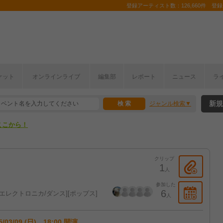
登録アーティスト数：126,660件 登録コ
ケット
オンラインライブ
編集部
レポート
ニュース
ラ
ここから！
新規
ジャンル検索
上半期編発表！
ここから！
上半期編発表！
クリップ
1
人
参加した
6
エレクトロニカ/ダンス
ポップス
人
5/03/09 (日) 18:00 開演