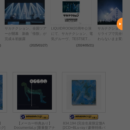
サカナクション、全国ツア
LIQUIDROOM20周年公演
サカナクション、約
ーが開幕 新曲「怪獣」が
にて、サカナクション、電
りライブで完全復活
ラ
完成＆初披露
気グルーヴ、TESTSETが
わらないまま変わっ
配
ワンマンライブ開催
ます。ここが始まり
)
(2025/01/27)
(2024/05/21)
(2024
】
【メーカー特典あり】
834.194 (完全生産限定盤A
ログ]
DocumentaLy [重量盤アナ
[2CD+BLu-ray / 豪華特殊パ