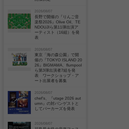
2026/08/07
長野で開催の『りんご音
楽祭2026』Olive Oil、TE
NDOUJIら第11弾出演ア
ーティスト（16組）を発
表
2026/08/07
東京「海の森公園」で開
催の『TOKYO ISLAND 20
26』BIGMAMA、flumpool
ら第3弾出演者7組を発
表 ワークショップ・ア
ート出展者を募集
2026/08/07
chef’s、『utage 2026 aut
umn』の対バンゲストと
してパーカーズを発表
2026/08/07