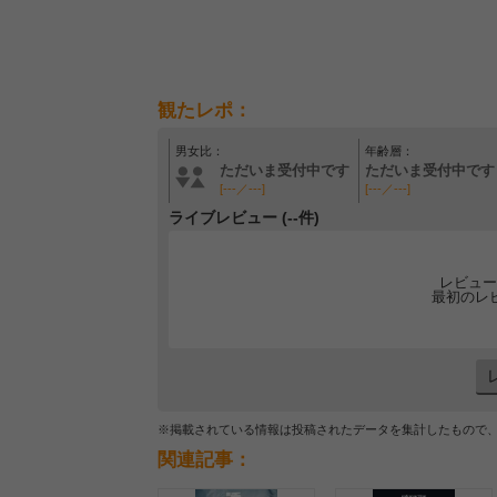
観たレポ：
男女比：
年齢層：
ただいま受付中です
ただいま受付中です
[---／---]
[---／---]
ライブレビュー (--件)
レビュー
最初のレ
※掲載されている情報は投稿されたデータを集計したもので
関連記事：