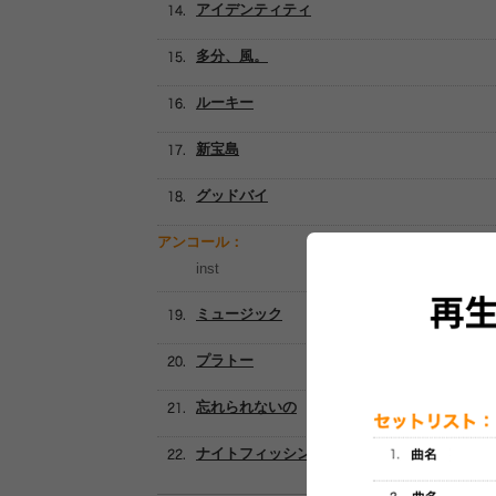
アイデンティティ
多分、風。
ルーキー
新宝島
グッドバイ
アンコール：
inst
ミュージック
プラトー
忘れられないの
ナイトフィッシングイズグッド