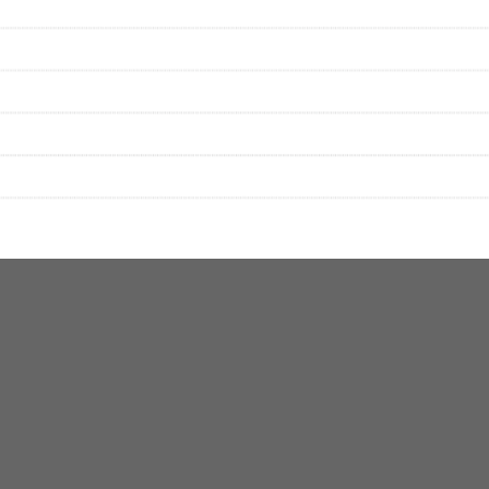
性は保証されませんので、あらかじめご了承ください。
絡をお願い致します。
する歌詞サイト「
歌ネット
」へ移動します。
▼セットリストの誤りを報告する
をプレイリストにして保存する