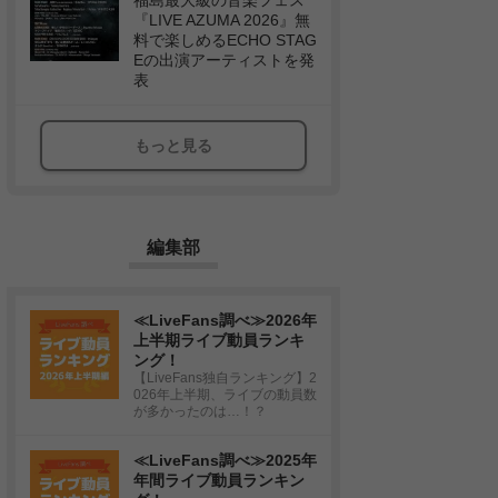
福島最大級の音楽フェス
『LIVE AZUMA 2026』無
料で楽しめるECHO STAG
Eの出演アーティストを発
表
もっと見る
編集部
≪LiveFans調べ≫2026年
上半期ライブ動員ランキ
ング！
【LiveFans独自ランキング】2
026年上半期、ライブの動員数
が多かったのは…！？
≪LiveFans調べ≫2025年
年間ライブ動員ランキン