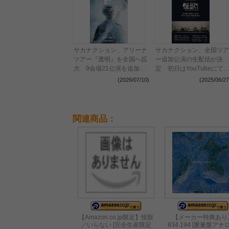
サカナクション、アリーナ
サカナクション、全国ツア
ツアー『透明』を全国へ拡
ー追加公演の生配信が決
大 9会場21公演を追加し
定 初日はYouTubeにて
デビュー20周年、全31公
イブ前半10曲を限定無料
(2026/07/10)
(2025/06/27
演のツアーに
信
関連商品：
【Amazon.co.jp限定】怪獣
【メーカー特典あり
／いらない [完全生産限定
834.194 [重量盤アナ