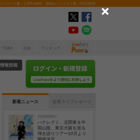
ンサート数：1,493,094件 登録セットリスト数：472,280件
イブQ&A
企画
ランキング
情報投稿
新着ニュース
新着ライブレポート
2026/08/07
ハナレグミ、北関東＆中
国山陰、東京大阪を巡る
弾き語りツアー10月より
開催決定