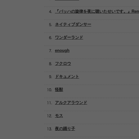
『バッハの旋律を夜に聴いたせいです。』Rem
ネイティブダンサー
ワンダーランド
enough
フクロウ
ドキュメント
怪獣
アルクアラウンド
モス
夜の踊り子