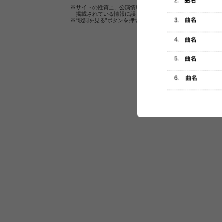
※サイトの性質上、公演情報およびセットリスト情報の正確
掲載されている情報に誤りがある場合は、
こちら
よりご連
※“歌詞を見る”ボタンを押すと、株式会社ページワンが運営
セットリスト