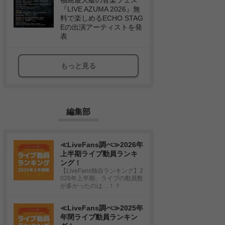
福島最大級の音楽フェス
『LIVE AZUMA 2026』無
料で楽しめるECHO STAG
Eの出演アーティストを発
表
もっと見る
編集部
≪LiveFans調べ≫2026年
上半期ライブ動員ランキ
ング！
【LiveFans独自ランキング】2
026年上半期、ライブの動員数
が多かったのは…！？
≪LiveFans調べ≫2025年
年間ライブ動員ランキン