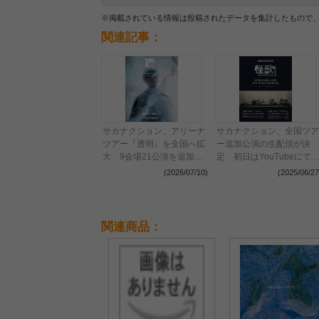
※掲載されている情報は投稿されたデータを集計したもので
関連記事：
サカナクション、アリーナ
サカナクション、全国ツア
ツアー『透明』を全国へ拡
ー追加公演の生配信が決
大 9会場21公演を追加し
定 初日はYouTubeにて
デビュー20周年、全31公
イブ前半10曲を限定無料
(2026/07/10)
(2025/06/27
演のツアーに
信
関連商品：