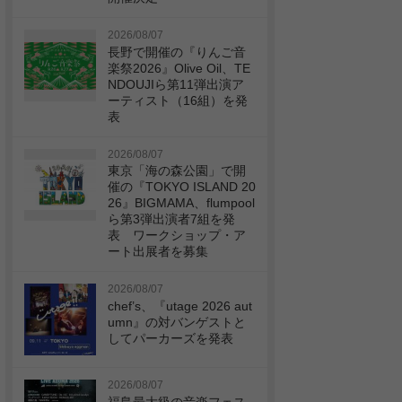
2026/08/07
長野で開催の『りんご音
楽祭2026』Olive Oil、TE
NDOUJIら第11弾出演ア
ーティスト（16組）を発
表
2026/08/07
東京「海の森公園」で開
催の『TOKYO ISLAND 20
26』BIGMAMA、flumpool
ら第3弾出演者7組を発
表 ワークショップ・ア
ート出展者を募集
2026/08/07
chef’s、『utage 2026 aut
umn』の対バンゲストと
してパーカーズを発表
2026/08/07