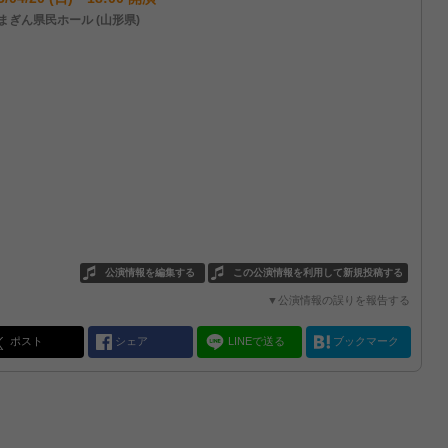
まぎん県民ホール (山形県)
公演情報を編集する
この公演情報を利用して新規投稿する
▼公演情報の誤りを報告する
ポスト
シェア
LINEで送る
ブックマーク