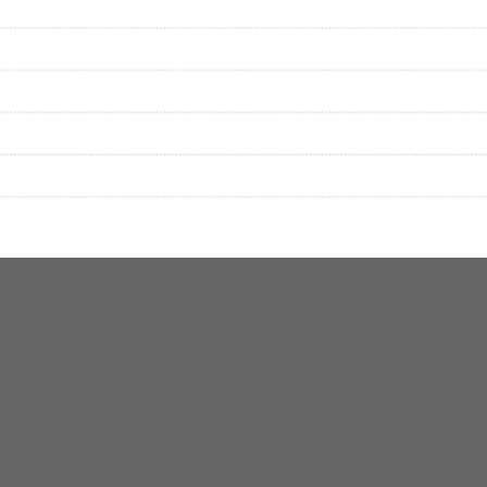
絡をお願い致します。
する歌詞サイト「
歌ネット
」へ移動します。
▼セットリストの誤りを報告する
をプレイリストにして保存する