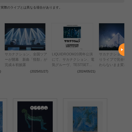
、実際のライブとは異なる場合があります。
サカナクション、全国ツア
LIQUIDROOM20周年公演
サカナクション、約
ーが開幕 新曲「怪獣」が
にて、サカナクション、電
りライブで完全復活
ラ
完成＆初披露
気グルーヴ、TESTSETが
わらないまま変わっ
配
ワンマンライブ開催
ます。ここが始まり
)
(2025/01/27)
(2024/05/21)
(2024