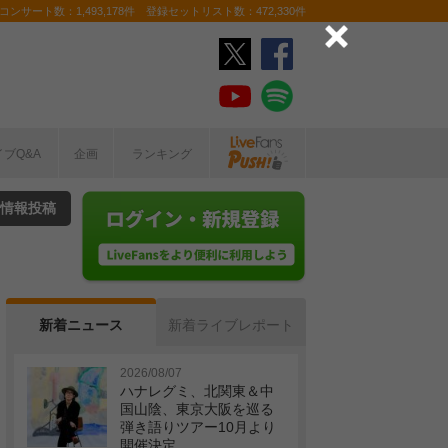
ンサート数：1,493,178件 登録セットリスト数：472,330件
イブQ&A
企画
ランキング
情報投稿
新着ニュース
新着ライブレポート
2026/08/07
ハナレグミ、北関東＆中
国山陰、東京大阪を巡る
弾き語りツアー10月より
開催決定