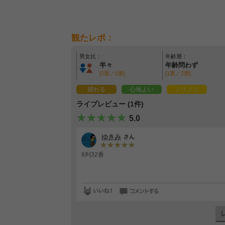
観たレポ：
男女比：
年齢層：
半々
年齢問わず
[2票／2票]
[1票／2票]
踊れる
心地よい
ノリノリ
ライブレビュー (1件)
5.0
ゆきみ
さん
8列32番