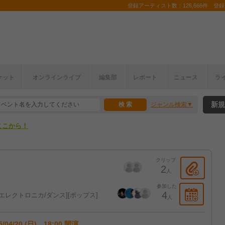
登録アーティスト数：126,666件 登録コ
ケット
オンラインライブ
編集部
レポート
ニュース
ラ
ここから！
新規
ジャンル検索
上半期編発表！
ここから！
上半期編発表！
クリップ
2
人
参加した
4
エレクトロニカ/ダンス
ポップス
人
5/04/20 (日) 18:00 開演