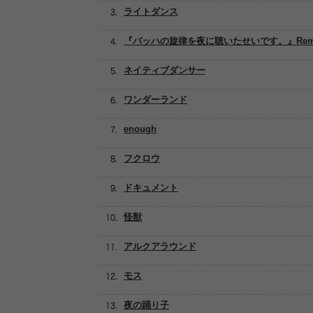
ライトダンス
『バッハの旋律を夜に聴いたせいです。』Rem
ネイティブダンサー
ワンダーランド
enough
フクロウ
ドキュメント
怪獣
アルクアラウンド
モス
夜の踊り子