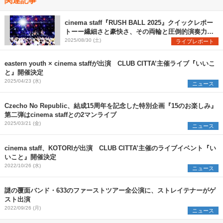
cinema staff『RUSH BALL 2025』クイックレポー
トーー繊細さと豪快さ、その両輪と圧倒的演奏力で
魅せた堂々のステージ
2025/08/30 (土)
ライブレポート
eastern youth × cinema staffが出演 CLUB CITTA’主催ライブ『いいこ
と』開催決定
2025/04/23 (水)
ニュース
Czecho No Republic、結成15周年を記念した特別企画『15のお楽しみ』
第二弾はcinema staffとの2マンライブ
2025/03/21 (金)
ニュース
cinema staff、KOTORIが出演 CLUB CITTA’主催のライブイベント『い
いこと』開催決定
2022/10/26 (水)
ニュース
謎の覆面バンド・633のファーストツアー全公演に、ストレイテナーがゲ
スト出演
2022/09/26 (月)
ニュース