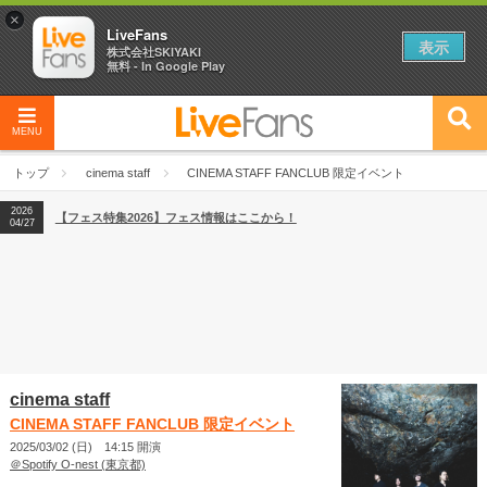
×
LiveFans
表示
株式会社SKIYAKI
無料 - In Google Play
MENU
2026
【フェス特集2026】フェス情報はここから！
04/27
トップ
cinema staff
CINEMA STAFF FANCLUB 限定イベント
2026
【ライブ動員ランキング】2026年上半期編発表！
07/28
2026
【フェス特集2026】フェス情報はここから！
04/27
2026
【ライブ動員ランキング】2026年上半期編発表！
07/28
cinema staff
CINEMA STAFF FANCLUB 限定イベント
2025/03/02 (日) 14:15 開演
＠Spotify O-nest (東京都)