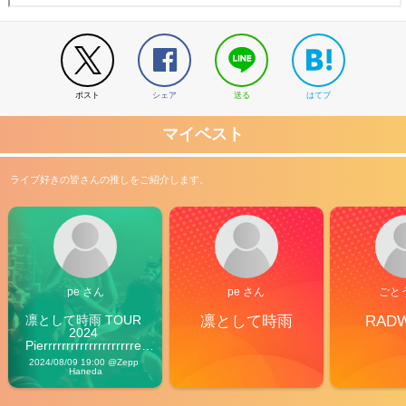
ポスト
シェア
送る
はてブ
マイベスト
ライブ好きの皆さんの推しをご紹介します。
pe さん
pe さん
ごと
凛として時雨 TOUR 
凛として時雨
RAD
2024 
Pierrrrrrrrrrrrrrrrrrrre 
Vibes
2024/08/09 19:00 @Zepp 
Haneda