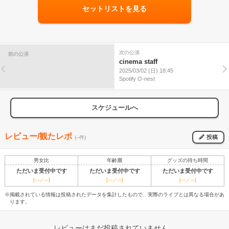
セットリストを見る
次の公演
前の公演
cinema staff
2025/03/02 (日) 18:45
Spotify O-nest
スケジュールへ
レビュー/観たレポ
投稿
(--件)
男女比
年齢層
グッズの待ち時間
ただいま受付中です
ただいま受付中です
ただいま受付中です
[---／---]
[---／---]
[---／---]
※掲載されている情報は投稿されたデータを集計したもので、実際のライブとは異なる場合があ
ります。
レビューはまだ投稿されていません。