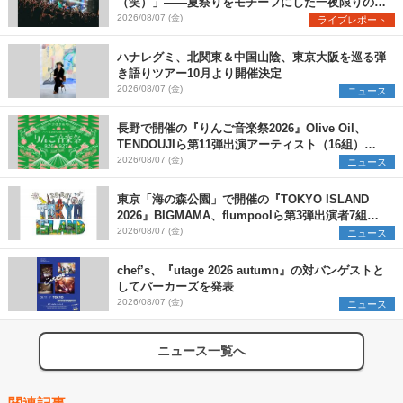
（笑）」――夏祭りをモチーフにした一夜限りのス
ペシャルライブ『色祭』レポート
2026/08/07 (金)
ライブレポート
ハナレグミ、北関東＆中国山陰、東京大阪を巡る弾
き語りツアー10月より開催決定
2026/08/07 (金)
ニュース
長野で開催の『りんご音楽祭2026』Olive Oil、
TENDOUJIら第11弾出演アーティスト（16組）を
発表
2026/08/07 (金)
ニュース
東京「海の森公園」で開催の『TOKYO ISLAND
2026』BIGMAMA、flumpoolら第3弾出演者7組を
発表 ワークショップ・アート出展者を募集
2026/08/07 (金)
ニュース
chef’s、『utage 2026 autumn』の対バンゲストと
してパーカーズを発表
2026/08/07 (金)
ニュース
ニュース一覧へ
関連記事