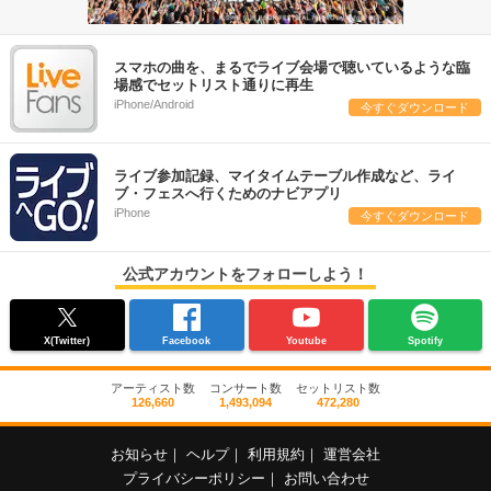
スマホの曲を、まるでライブ会場で聴いているような臨
場感でセットリスト通りに再生
iPhone/Android
今すぐダウンロード
ライブ参加記録、マイタイムテーブル作成など、ライ
ブ・フェスへ行くためのナビアプリ
iPhone
今すぐダウンロード
公式アカウントをフォローしよう！
X(Twitter)
Facebook
Youtube
Spotify
アーティスト数
コンサート数
セットリスト数
126,660
1,493,094
472,280
お知らせ
｜
ヘルプ
｜
利用規約
｜
運営会社
プライバシーポリシー
｜
お問い合わせ