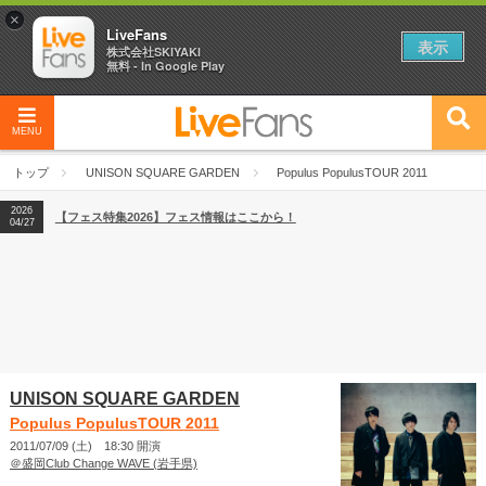
×
LiveFans
表示
株式会社SKIYAKI
無料 - In Google Play
MENU
2026
【フェス特集2026】フェス情報はここから！
04/27
トップ
UNISON SQUARE GARDEN
Populus PopulusTOUR 2011
2026
【ライブ動員ランキング】2026年上半期編発表！
07/28
2026
【フェス特集2026】フェス情報はここから！
04/27
2026
【ライブ動員ランキング】2026年上半期編発表！
07/28
UNISON SQUARE GARDEN
Populus PopulusTOUR 2011
2011/07/09 (土) 18:30 開演
＠盛岡Club Change WAVE (岩手県)