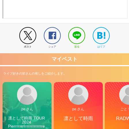
ポスト
シェア
送る
はてブ
マイベスト
ライブ好きの皆さんの推しをご紹介します。
pe さん
pe さん
ごと
凛として時雨 TOUR 
凛として時雨
RAD
2024 
Pierrrrrrrrrrrrrrrrrrrre 