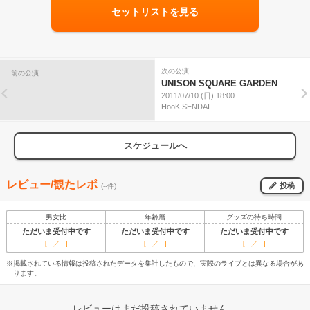
セットリストを見る
次の公演
前の公演
UNISON SQUARE GARDEN
2011/07/10 (日) 18:00
HooK SENDAI
スケジュールへ
レビュー/観たレポ
投稿
(--件)
男女比
年齢層
グッズの待ち時間
ただいま受付中です
ただいま受付中です
ただいま受付中です
[---／---]
[---／---]
[---／---]
※掲載されている情報は投稿されたデータを集計したもので、実際のライブとは異なる場合があ
ります。
レビューはまだ投稿されていません。