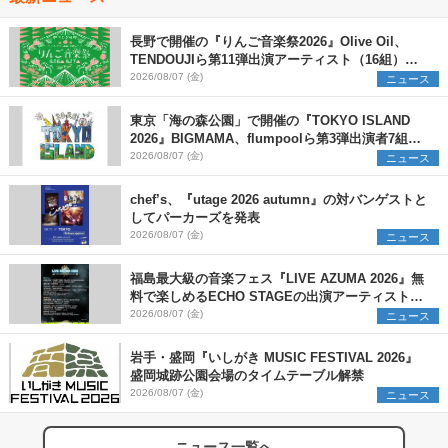
長野で開催の『りんご音楽祭2026』Olive Oil、
TENDOUJIら第11弾出演アーティスト（16組）を
発表
2026/08/07 (金)
ニュース
東京「海の森公園」で開催の『TOKYO ISLAND
2026』BIGMAMA、flumpoolら第3弾出演者7組を
発表 ワークショップ・アート出展者を募集
2026/08/07 (金)
ニュース
chef’s、『utage 2026 autumn』の対バンゲストと
してパーカーズを発表
2026/08/07 (金)
ニュース
福島最大級の音楽フェス『LIVE AZUMA 2026』無
料で楽しめるECHO STAGEの出演アーティストを
発表
2026/08/07 (金)
ニュース
岩手・盛岡『いしがき MUSIC FESTIVAL 2026』
盛岡城跡公園会場のタイムテーブル解禁
2026/08/07 (金)
ニュース
ニュース一覧へ