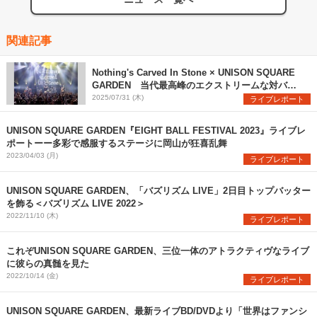
関連記事
Nothing's Carved In Stone × UNISON SQUARE
GARDEN 当代最高峰のエクストリームな対バン
を観た
2025/07/31 (木)
ライブレポート
UNISON SQUARE GARDEN『EIGHT BALL FESTIVAL 2023』ライブレ
ポートーー多彩で感服するステージに岡山が狂喜乱舞
2023/04/03 (月)
ライブレポート
UNISON SQUARE GARDEN、「バズリズム LIVE」2日目トップバッター
を飾る＜バズリズム LIVE 2022＞
2022/11/10 (木)
ライブレポート
これぞUNISON SQUARE GARDEN、三位一体のアトラクティヴなライブ
に彼らの真髄を見た
2022/10/14 (金)
ライブレポート
UNISON SQUARE GARDEN、最新ライブBD/DVDより「世界はファンシ