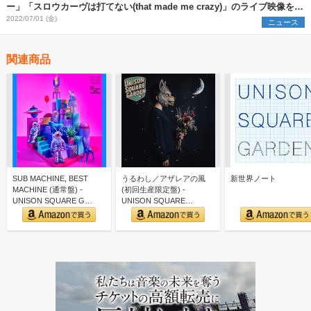
ー」「スロウカーヴは打てない(that made me crazy)」のライブ映像を公
開
2022/07/01 (金)
ニュース
関連商品
SUB MACHINE, BEST
うるわし／アザレアの風
新世界ノート
MACHINE (通常盤) -
(初回生産限定盤) -
UNISON SQUARE G…
UNISON SQUARE
GARDEN (特典な…