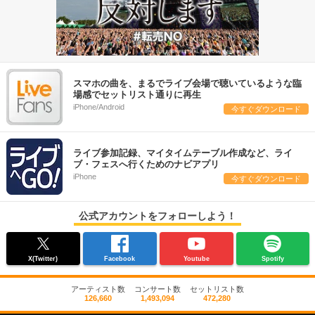
スマホの曲を、まるでライブ会場で聴いているような臨
場感でセットリスト通りに再生
iPhone/Android
今すぐダウンロード
ライブ参加記録、マイタイムテーブル作成など、ライ
ブ・フェスへ行くためのナビアプリ
iPhone
今すぐダウンロード
公式アカウントをフォローしよう！
X(Twitter)
Facebook
Youtube
Spotify
アーティスト数
コンサート数
セットリスト数
126,660
1,493,094
472,280