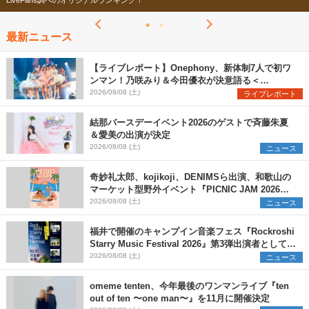
べのオリジナルランキング！
今年もフェスの季
最新ニュース
【ライブレポート】Onephony、新体制7人で初ワ
ンマン！乃咲みり＆今田優衣が決意語る＜
Onephony新体制1st Oneman Live はじまりの夏
2026/08/08 (土)
ライブレポート
＞
結那バースデーイベント2026のゲストで斉藤朱夏
＆愛美の出演が決定
2026/08/08 (土)
ニュース
奇妙礼太郎、kojikoji、DENIMSら出演、和歌山の
マーケット型野外イベント『PICNIC JAM 2026』
早割チケット発売開始
2026/08/08 (土)
ニュース
福井で開催のキャンプイン音楽フェス『Rockroshi
Starry Music Festival 2026』第3弾出演者として
SCOOBIE DO、かりゆし58、Reiを発表
2026/08/08 (土)
ニュース
omeme tenten、今年最後のワンマンライブ『ten
out of ten 〜one man〜』を11月に開催決定