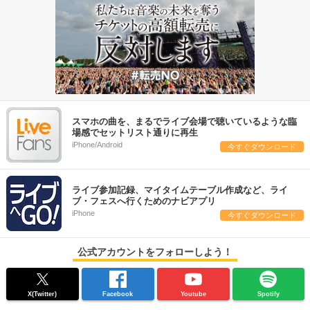
スマホの曲を、まるでライブ会場で聴いているような臨
場感でセットリスト通りに再生
iPhone/Android
今すぐダウンロード
ライブ参加記録、マイタイムテーブル作成など、ライ
ブ・フェスへ行くためのナビアプリ
iPhone
今すぐダウンロード
公式アカウントをフォローしよう！
X(Twitter)
Facebook
Youtube
Spotify