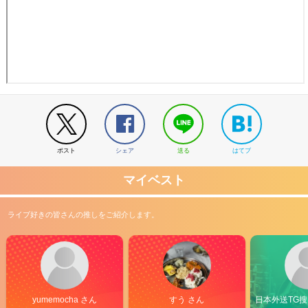
ポスト
シェア
送る
はてブ
マイベスト
ライブ好きの皆さんの推しをご紹介します。
yumemocha さん
すう さん
日本外送TG搜@