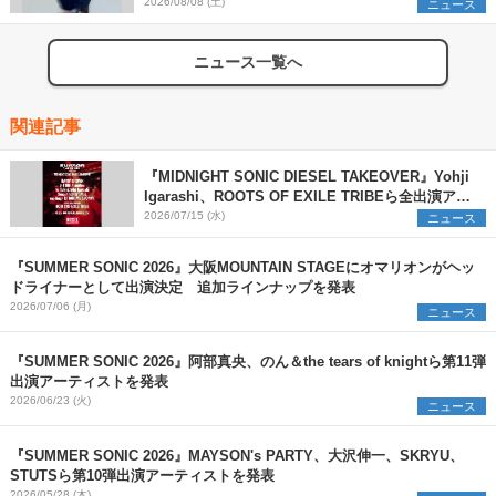
2026/08/08 (土)
ニュース
ニュース一覧へ
関連記事
『MIDNIGHT SONIC DIESEL TAKEOVER』Yohji
Igarashi、ROOTS OF EXILE TRIBEら全出演アー
ティストを発表
2026/07/15 (水)
ニュース
『SUMMER SONIC 2026』大阪MOUNTAIN STAGEにオマリオンがヘッ
ドライナーとして出演決定 追加ラインナップを発表
2026/07/06 (月)
ニュース
『SUMMER SONIC 2026』阿部真央、のん＆the tears of knightら第11弾
出演アーティストを発表
2026/06/23 (火)
ニュース
『SUMMER SONIC 2026』MAYSON's PARTY、大沢伸一、SKRYU、
STUTSら第10弾出演アーティストを発表
2026/05/28 (木)