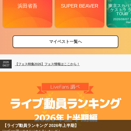
浜田省吾
SUPER BEAVER
東京スカパ
ケストラ 
TOUR「V
Carn
2026/08/07 
Ha
マイベスト一覧へ
2026
【フェス特集2026】フェス情報はここから！
04/27
2026
【ライブ動員ランキング】2026年上半期編発表！
07/28
2026
【フェス特集2026】フェス情報はここから！
04/27
2026
【ライブ動員ランキング】2026年上半期編発表！
07/28
ンキング 2026年上半期】
【フェス特集2