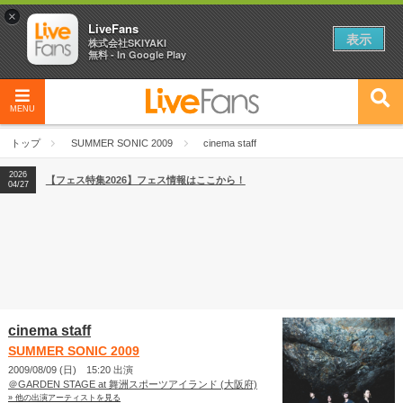
×
LiveFans
表示
株式会社SKIYAKI
無料 - In Google Play
MENU
2026
【フェス特集2026】フェス情報はここから！
04/27
トップ
SUMMER SONIC 2009
cinema staff
2026
【ライブ動員ランキング】2026年上半期編発表！
07/28
2026
【フェス特集2026】フェス情報はここから！
04/27
2026
【ライブ動員ランキング】2026年上半期編発表！
07/28
cinema staff
SUMMER SONIC 2009
2009/08/09 (日) 15:20 出演
＠GARDEN STAGE at 舞洲スポーツアイランド (大阪府)
» 他の出演アーティストを見る