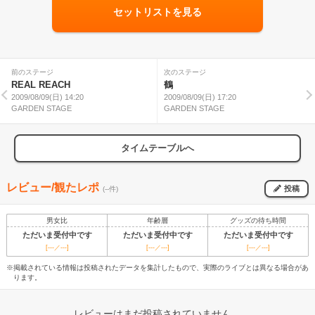
セットリストを見る
前のステージ
次のステージ
REAL REACH
鶴
2009/08/09(日) 14:20
2009/08/09(日) 17:20
GARDEN STAGE
GARDEN STAGE
タイムテーブルへ
レビュー/観たレポ
投稿
(--件)
男女比
年齢層
グッズの待ち時間
ただいま受付中です
ただいま受付中です
ただいま受付中です
[---／---]
[---／---]
[---／---]
※掲載されている情報は投稿されたデータを集計したもので、実際のライブとは異なる場合があ
ります。
レビューはまだ投稿されていません。