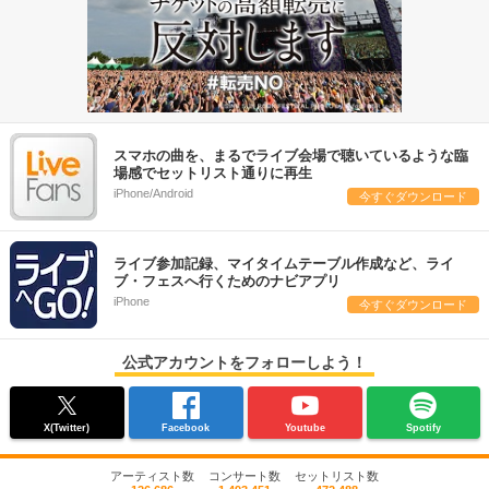
スマホの曲を、まるでライブ会場で聴いているような臨
場感でセットリスト通りに再生
iPhone/Android
今すぐダウンロード
ライブ参加記録、マイタイムテーブル作成など、ライ
ブ・フェスへ行くためのナビアプリ
iPhone
今すぐダウンロード
公式アカウントをフォローしよう！
X(Twitter)
Facebook
Youtube
Spotify
アーティスト数
コンサート数
セットリスト数