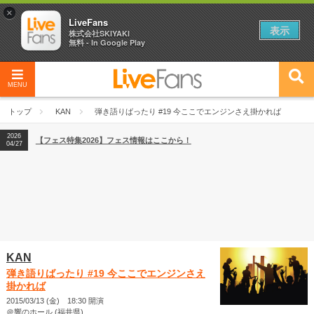
×
LiveFans
表示
株式会社SKIYAKI
無料 - In Google Play
MENU
2026
【フェス特集2026】フェス情報はここから！
04/27
トップ
KAN
弾き語りばったり #19 今ここでエンジンさえ掛かれば
2026
【ライブ動員ランキング】2026年上半期編発表！
07/28
2026
【フェス特集2026】フェス情報はここから！
04/27
2026
【ライブ動員ランキング】2026年上半期編発表！
07/28
KAN
弾き語りばったり #19 今ここでエンジンさえ
掛かれば
2015/03/13 (金) 18:30 開演
＠響のホール (福井県)