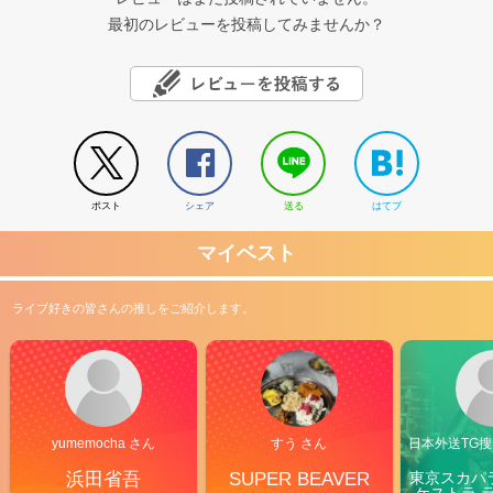
最初のレビューを投稿してみませんか？
ポスト
シェア
送る
はてブ
マイベスト
ライブ好きの皆さんの推しをご紹介します。
yumemocha さん
すう さん
日本外送TG搜@
浜田省吾
SUPER BEAVER
東京スカパ