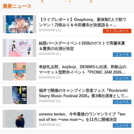
最新ニュース
【ライブレポート】Onephony、新体制7人で初ワ
ンマン！乃咲みり＆今田優衣が決意語る＜
Onephony新体制1st Oneman Live はじまりの夏
2026/08/08 (土)
ライブレポート
＞
結那バースデーイベント2026のゲストで斉藤朱夏
＆愛美の出演が決定
2026/08/08 (土)
ニュース
奇妙礼太郎、kojikoji、DENIMSら出演、和歌山の
マーケット型野外イベント『PICNIC JAM 2026』
早割チケット発売開始
2026/08/08 (土)
ニュース
福井で開催のキャンプイン音楽フェス『Rockroshi
Starry Music Festival 2026』第3弾出演者として
SCOOBIE DO、かりゆし58、Reiを発表
2026/08/08 (土)
ニュース
omeme tenten、今年最後のワンマンライブ『ten
out of ten 〜one man〜』を11月に開催決定
2026/08/08 (土)
ニュース