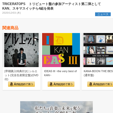
TRICERATOPS トリビュート盤の参加アーティスト第二弾として
KAN、スキマスイッチら4組を発表
2020/12/03 (木)
ニュース
関連商品
[早期購入特典付き] シルエ
IDEAS III ~the very best of
KANA-BOON THE BES
ット(完全生産限定盤)(DVD
KAN~
(通常盤)
付)