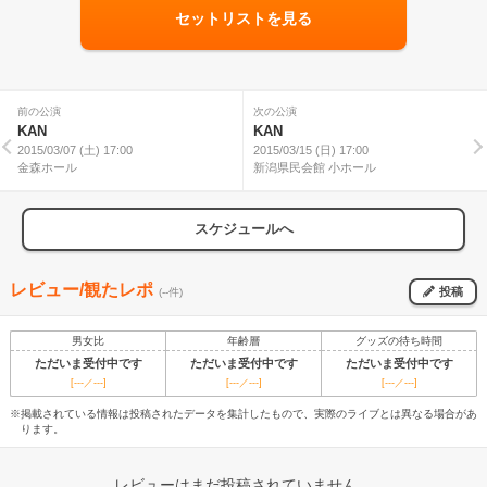
セットリストを見る
前の公演
次の公演
KAN
KAN
2015/03/07 (土) 17:00
2015/03/15 (日) 17:00
金森ホール
新潟県民会館 小ホール
スケジュールへ
レビュー/観たレポ
投稿
(--件)
男女比
年齢層
グッズの待ち時間
ただいま受付中です
ただいま受付中です
ただいま受付中です
[---／---]
[---／---]
[---／---]
※掲載されている情報は投稿されたデータを集計したもので、実際のライブとは異なる場合があ
ります。
レビューはまだ投稿されていません。