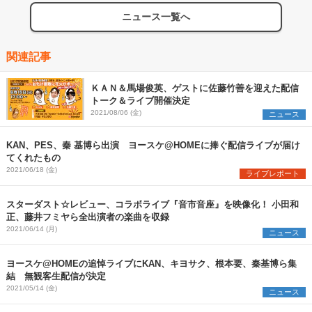
ニュース一覧へ
関連記事
ＫＡＮ＆馬場俊英、ゲストに佐藤竹善を迎えた配信
トーク＆ライブ開催決定
2021/08/06 (金)
ニュース
KAN、PES、秦 基博ら出演 ヨースケ@HOMEに捧ぐ配信ライブが届け
てくれたもの
2021/06/18 (金)
ライブレポート
スターダスト☆レビュー、コラボライブ『音市音座』を映像化！ 小田和
正、藤井フミヤら全出演者の楽曲を収録
2021/06/14 (月)
ニュース
ヨースケ@HOMEの追悼ライブにKAN、キヨサク、根本要、秦基博ら集
結 無観客生配信が決定
2021/05/14 (金)
ニュース