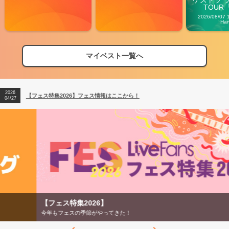
ケストラ 
TOUR「V
Carn
2026/08/07 
Ha
マイベスト一覧へ
2026
【フェス特集2026】フェス情報はここから！
04/27
2026
【ライブ動員ランキング】2026年上半期編発表！
07/28
2026
【フェス特集2026】フェス情報はここから！
04/27
2026
【ライブ動員ランキング】2026年上半期編発表！
07/28
【フェス特集2026】
今年もフェスの季節がやってきた！