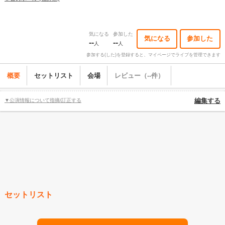
気になる
参加した
気になる
参加した
--
--
人
人
参加する(した)を登録すると、マイページでライブを管理できます
概要
セットリスト
会場
レビュー（--件）
▼公演情報について指摘/訂正する
編集する
セットリスト