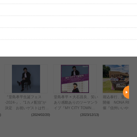
はまだ投稿されていません。
ビューを投稿してみませんか？
レビューを投稿する
、実際のライブとは異なる場合があります。
『堂島孝平生誕フェス
堂島孝平 × 大石昌良、笑い
堀込泰行、堂島孝平
-2024-』、“1カメ配信”が
あり感動ありのツーマンラ
開催 NONA REEV
決定 お祝いゲストは竹内
イブ『MY CITY TOWN』
催『信州いいやまノ
朱莉
2024年1月23日に川崎
フェス 2023』のオ
)
(2024/02/20)
(2023/12/13)
(202
CLUB CITTA'で開催
ャルレポートが到着