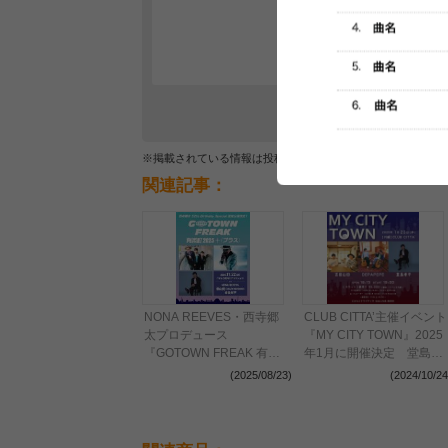
レビュー
最初のレ
※掲載されている情報は投稿されたデータを集計したもので
関連記事：
NONA REEVES・西寺郷
CLUB CITTA’主催イベント
太プロデュース
『MY CITY TOWN』2025
『GOTOWN FREAK 有楽
年1月に開催決定 堂島孝
町 2025＋（プラス）』開
平、DEPAPEPE、吉田山
(2025/08/23)
(2024/10/24
催決定 NONA
田の3組が共演
REEVES、横⼭剣
（CRAZY KEN BAND）、
堂島孝平が出演