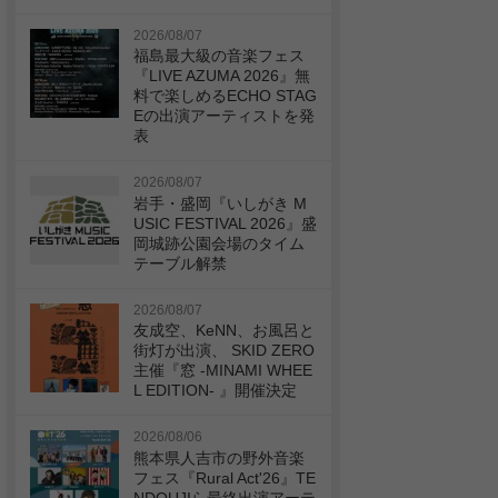
2026/08/07
福島最大級の音楽フェス
『LIVE AZUMA 2026』無
料で楽しめるECHO STAG
Eの出演アーティストを発
表
2026/08/07
岩手・盛岡『いしがき M
USIC FESTIVAL 2026』盛
岡城跡公園会場のタイム
テーブル解禁
2026/08/07
友成空、KeNN、お風呂と
街灯が出演、 SKID ZERO
主催『窓 -MINAMI WHEE
L EDITION- 』開催決定
2026/08/06
熊本県人吉市の野外音楽
フェス『Rural Act'26』TE