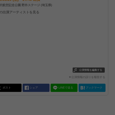
沢航空記念公園 野外ステージ (埼玉県)
他の出演アーティストを見る
公演情報を編集する
▼公演情報の誤りを報告する
ポスト
シェア
LINEで送る
ブックマーク