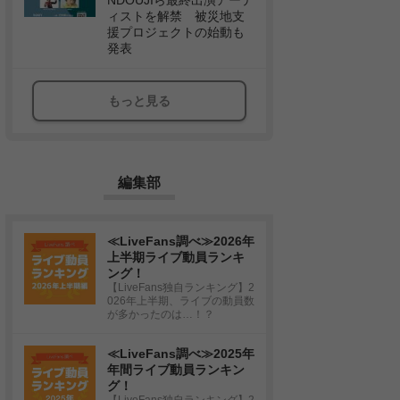
NDOUJIら最終出演アーテ
ィストを解禁 被災地支
援プロジェクトの始動も
発表
もっと見る
編集部
≪LiveFans調べ≫2026年
上半期ライブ動員ランキ
ング！
【LiveFans独自ランキング】2
026年上半期、ライブの動員数
が多かったのは…！？
≪LiveFans調べ≫2025年
年間ライブ動員ランキン
グ！
【LiveFans独自ランキング】2