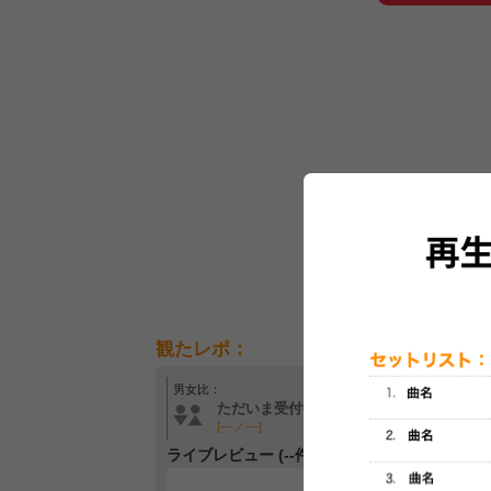
観たレポ：
男女比：
年齢層：
ただいま受付中です
ただいま受付中です
[---／---]
[---／---]
ライブレビュー (--件)