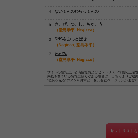
ないてんのわらってんの
き、ぜ、つ、し、ちゃ、う
（堂島孝平, Negicco）
SNSをぶっとばせ
（Negicco, 堂島孝平）
わがみ
（堂島孝平, Negicco）
※サイトの性質上、公演情報およびセットリスト情報の正確
掲載されている情報に誤りがある場合は、
こちら
よりご連
※“歌詞を見る”ボタンを押すと、株式会社ページワンが運営
セットリスト