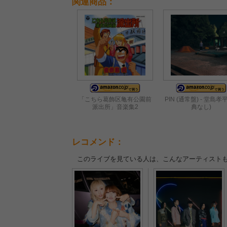
関連商品：
「こちら葛飾区亀有公園前
PIN (通常盤) - 堂島孝平
派出所」音楽集2
典なし)
レコメンド：
このライブを見ている人は、こんなアーティスト