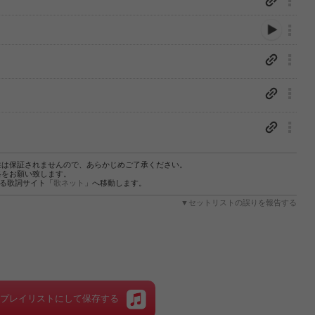
性は保証されませんので、あらかじめご了承ください。
絡をお願い致します。
する歌詞サイト「
歌ネット
」へ移動します。
▼セットリストの誤りを報告する
をプレイリストにして保存する