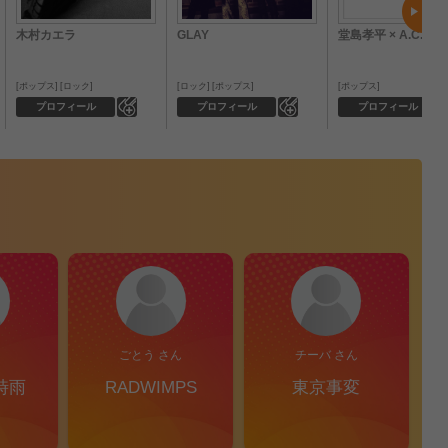
木村カエラ
GLAY
堂島孝平 × A.C.E.
ポップス
ロック
ロック
ポップス
ポップス
0
0
プロフィール
プロフィール
プロフィール
ごとう さん
チーバ さん
時雨
RADWIMPS
東京事変