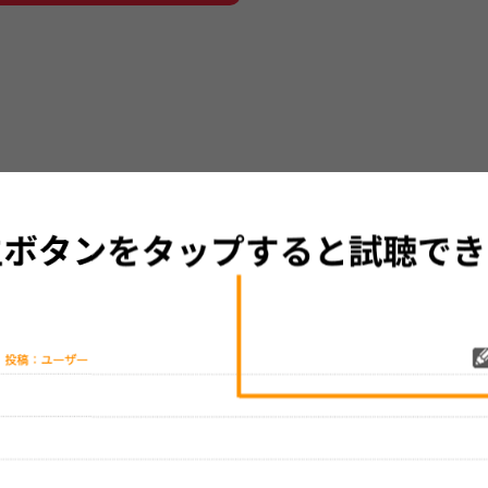
グッズの待ち時間：
観たレポを投稿する
ただいま受付中です
[---／---]