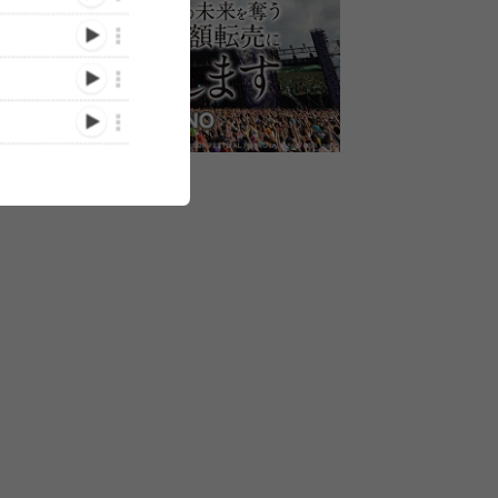
を迎え
クラブチッタ川崎が仕掛け
『YANO MUSIC
坂本真綾、ゲ
ES主
る新たなツーマンシリーズ
FESTIVAL』、
開催した25周
ーナ・
が始動 初回はSSWとし
BEYOOOOONDSの参戦が
リーナ2DAY
フィシ
て確固たる地位を築く堂島
決定！
ャルレポート
3/08/11)
(2022/11/14)
(2021/07/19)
孝平×大石昌良が登場