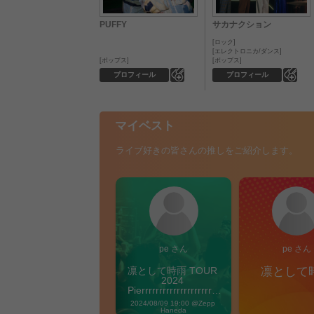
PUFFY
サカナクション
ロック
エレクトロニカ/ダンス
ポップス
ポップス
0
0
プロフィール
プロフィール
マイベスト
ライブ好きの皆さんの推しをご紹介します。
pe さん
pe さん
凛として時雨 TOUR 
凛として
2024 
Pierrrrrrrrrrrrrrrrrrrre 
Vibes
2024/08/09 19:00 @Zepp 
Haneda