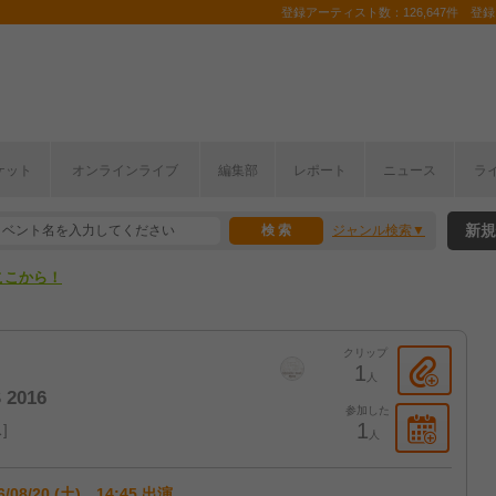
登録アーティスト数：126,647件 登録コ
ケット
オンラインライブ
編集部
レポート
ニュース
ラ
ここから！
新規
ジャンル検索
上半期編発表！
ここから！
上半期編発表！
クリップ
1
人
 2016
参加した
1
ス
人
6/08/20 (土) 14:45 出演