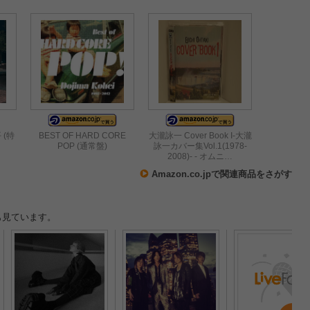
 (特
BEST OF HARD CORE
大瀧詠一 Cover Book I-大瀧
POP (通常盤)
詠一カバー集Vol.1(1978-
2008)- - オムニ…
Amazon.co.jpで関連商品をさがす
も見ています。