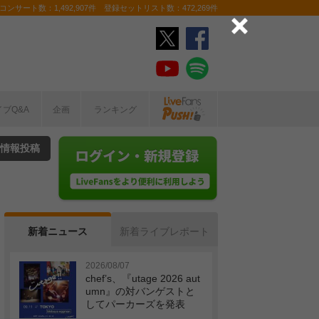
ンサート数：1,492,907件 登録セットリスト数：472,269件
イブQ&A
企画
ランキング
情報投稿
新着ニュース
新着ライブレポート
2026/08/07
chef’s、『utage 2026 aut
umn』の対バンゲストと
してパーカーズを発表