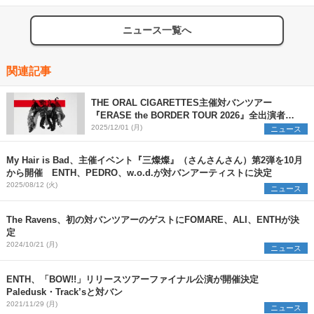
ニュース一覧へ
関連記事
THE ORAL CIGARETTES主催対バンツアー
『ERASE the BORDER TOUR 2026』全出演者を
解禁 TK from 凛として時雨ら3組の参加を新たに発
2025/12/01 (月)
ニュース
表
My Hair is Bad、主催イベント『三燦燦』（さんさんさん）第2弾を10月
から開催 ENTH、PEDRO、w.o.d.が対バンアーティストに決定
2025/08/12 (火)
ニュース
The Ravens、初の対バンツアーのゲストにFOMARE、ALI、ENTHが決
定
2024/10/21 (月)
ニュース
ENTH、「BOW!!」リリースツアーファイナル公演が開催決定
Paledusk・Track’sと対バン
2021/11/29 (月)
ニュース