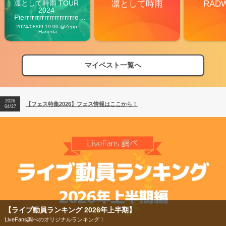
凛として時雨 TOUR 
凛として時雨
RAD
2024 
Pierrrrrrrrrrrrrrrrrrrre 
Vibes
2024/08/09 19:00 @Zepp 
Haneda
マイベスト一覧へ
2026
【フェス特集2026】フェス情報はここから！
04/27
2026
【ライブ動員ランキング】2026年上半期編発表！
07/28
2026
【フェス特集2026】フェス情報はここから！
04/27
2026
【ライブ動員ランキング】2026年上半期編発表！
07/28
【ライブ動員ランキング 2026年上半期】
LiveFans調べのオリジナルランキング！