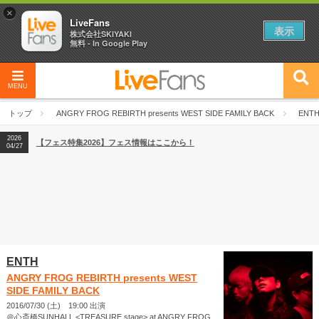
×
LiveFans
表示
株式会社SKIYAKI
無料 - In Google Play
MENU
2026
【フェス特集2026】フェス情報はここから！
04/27
トップ
ANGRY FROG REBIRTH presents WEST SIDE FAMILY BACK
ENT
2026
【ライブ動員ランキング】2026年上半期編発表！
07/28
2026
【フェス特集2026】フェス情報はここから！
04/27
2026
【ライブ動員ランキング】2026年上半期編発表！
07/28
ENTH
ANGRY FROG REBIRTH presents WEST
SIDE FAMILY BACK
2016/07/30 (土) 19:00 出演
＠心斎橋SUNHALL <TREASURE stage> at ANGRY FROG