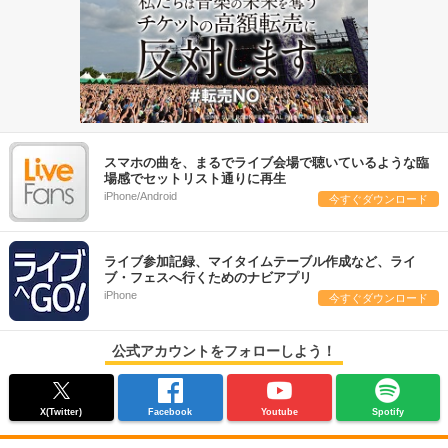
スマホの曲を、まるでライブ会場で聴いているような臨
場感でセットリスト通りに再生
iPhone/Android
今すぐダウンロード
ライブ参加記録、マイタイムテーブル作成など、ライ
ブ・フェスへ行くためのナビアプリ
iPhone
今すぐダウンロード
公式アカウントをフォローしよう！
X(Twitter)
Facebook
Youtube
Spotify