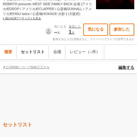
REBIRTH presents WEST SIDE FAMILY BACK 会場 [アメリ
カ村DROP / アメリカ村CLAPPER / 心斎橋SUNHALL / アメ
リカ村FANJ twice / 心斎橋HOKAGE-火影-] (大阪府)
» 他の出演アーティストを見る
気になる
参加した
気になる
参加した
--
1
人
人
参加する(した)を登録すると、マイページでライブを管理できます
概要
セットリスト
会場
レビュー（--件）
▼公演情報について指摘/訂正する
編集する
セットリスト