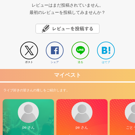
レビューはまだ投稿されていません。
最初のレビューを投稿してみませんか？
ポスト
シェア
送る
はてブ
マイベスト
ライブ好きの皆さんの推しをご紹介します。
pe さん
pe さん
ごと