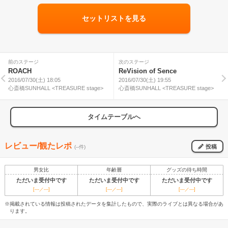
セットリストを見る
前のステージ
次のステージ
ROACH
ReVision of Sence
2016/07/30(土) 18:05
2016/07/30(土) 19:55
心斎橋SUNHALL <TREASURE stage>
心斎橋SUNHALL <TREASURE stage>
タイムテーブルへ
レビュー/観たレポ
投稿
(--件)
男女比
年齢層
グッズの待ち時間
ただいま受付中です
ただいま受付中です
ただいま受付中です
[---／---]
[---／---]
[---／---]
※掲載されている情報は投稿されたデータを集計したもので、実際のライブとは異なる場合があ
ります。