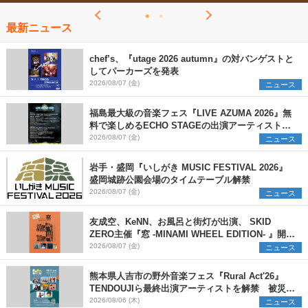
最新ニュース
chef’s、『utage 2026 autumn』の対バンゲストと
してパーカーズを発表
2026/08/07 (金)
ニュース
福島最大級の音楽フェス『LIVE AZUMA 2026』無
料で楽しめるECHO STAGEの出演アーティストを
発表
2026/08/07 (金)
ニュース
岩手・盛岡『いしがき MUSIC FESTIVAL 2026』
盛岡城跡公園会場のタイムテーブル解禁
2026/08/07 (金)
ニュース
友成空、KeNN、お風呂と街灯が出演、 SKID
ZERO主催『窓 -MINAMI WHEEL EDITION- 』開催
決定
2026/08/07 (金)
ニュース
熊本県人吉市の野外音楽フェス『Rural Act'26』
TENDOUJIら最終出演アーティストを解禁 被災地
支援プロジェクトの始動も発表
2026/08/06 (木)
ニュース