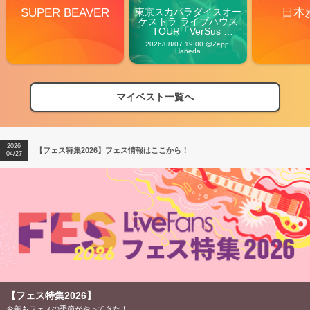
SUPER BEAVER
東京スカパラダイスオー
日本
ケストラ ライブハウス
TOUR「VerSus 
Carnival」
2026/08/07 19:00 @Zepp 
Haneda
マイベスト一覧へ
2026
【フェス特集2026】フェス情報はここから！
04/27
2026
【ライブ動員ランキング】2026年上半期編発表！
07/28
2026
【フェス特集2026】フェス情報はここから！
04/27
2026
【ライブ動員ランキング】2026年上半期編発表！
07/28
【フェス特集2026】
今年もフェスの季節がやってきた！