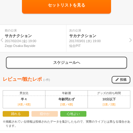
セットリストを見る
前の公演
次の公演
サカナクション
サカナクション
2017/02/24 (金) 19:00
2017/03/01 (水) 19:00
Zepp Osaka Bayside
仙台PIT
スケジュールへ
レビュー/観たレポ
投稿
(--件)
男女比
年齢層
グッズの待ち時間
半々
年齢問わず
10分以下
[4票／4票]
[3票／4票]
[1票／2票]
踊れる
穏やか
心地よい
※掲載されている情報は投稿されたデータを集計したもので、実際のライブとは異なる場合があ
ります。