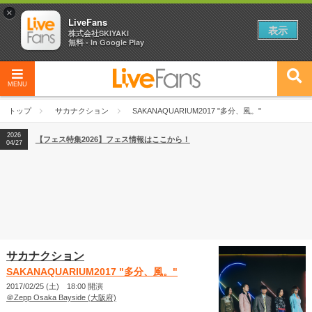
×
LiveFans
表示
株式会社SKIYAKI
無料 - In Google Play
MENU
2026
【フェス特集2026】フェス情報はここから！
04/27
トップ
サカナクション
SAKANAQUARIUM2017 "多分、風。"
2026
【ライブ動員ランキング】2026年上半期編発表！
07/28
2026
【フェス特集2026】フェス情報はここから！
04/27
2026
【ライブ動員ランキング】2026年上半期編発表！
07/28
サカナクション
SAKANAQUARIUM2017 "多分、風。"
2017/02/25 (土) 18:00 開演
＠Zepp Osaka Bayside (大阪府)