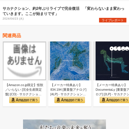
サカナクション、約2年ぶりライブで完全復活 「変わらないまま変わっ
ていきます。ここが始まりです」
2024/04/23 (火)
ライブレポート
関連商品
【Amazon.co.jp限定】怪獣
【メーカー特典あり】
【メーカー特典あり】
／いらない [完全生産限定
834.194 [重量盤アナログ]
DocumentaLy [重量盤
盤] [CD] - サカナクション
[4LP] - サカナクション
ログ] [2LP] - サカナク
（…
（メーカー…
ン （…