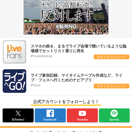
スマホの曲を、まるでライブ会場で聴いているような臨
場感でセットリスト通りに再生
iPhone/Android
今すぐダウンロード
ライブ参加記録、マイタイムテーブル作成など、ライ
ブ・フェスへ行くためのナビアプリ
iPhone
今すぐダウンロード
公式アカウントをフォローしよう！
X(Twitter)
Facebook
Youtube
Spotify