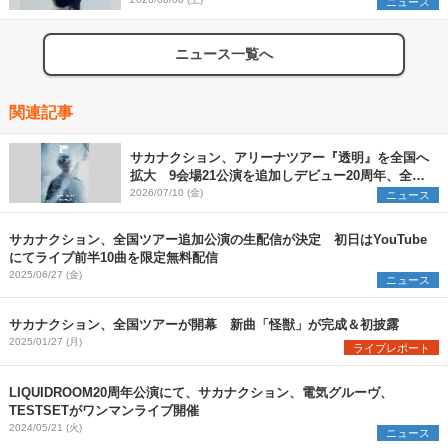
ニュース
ニュース一覧へ
関連記事
サカナクション、アリーナツアー『透明』を全国へ
拡大 9会場21公演を追加しデビュー20周年、全31
公演のツアーに
2026/07/10 (金)
ニュース
サカナクション、全国ツアー追加公演の生配信が決定 初日はYouTube
にてライブ前半10曲を限定無料配信
2025/06/27 (金)
ニュース
サカナクション、全国ツアーが開幕 新曲「怪獣」が完成＆初披露
2025/01/27 (月)
ライブレポート
LIQUIDROOM20周年公演にて、サカナクション、電気グルーヴ、
TESTSETがワンマンライブ開催
2024/05/21 (火)
ニュース