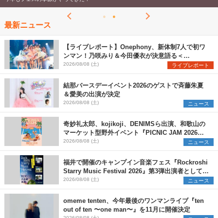
最新ニュース
【ライブレポート】Onephony、新体制7人で初ワ
ンマン！乃咲みり＆今田優衣が決意語る＜
Onephony新体制1st Oneman Live はじまりの夏
2026/08/08 (土)
ライブレポート
＞
結那バースデーイベント2026のゲストで斉藤朱夏
＆愛美の出演が決定
2026/08/08 (土)
ニュース
奇妙礼太郎、kojikoji、DENIMSら出演、和歌山の
マーケット型野外イベント『PICNIC JAM 2026』
早割チケット発売開始
2026/08/08 (土)
ニュース
福井で開催のキャンプイン音楽フェス『Rockroshi
Starry Music Festival 2026』第3弾出演者として
SCOOBIE DO、かりゆし58、Reiを発表
2026/08/08 (土)
ニュース
omeme tenten、今年最後のワンマンライブ『ten
out of ten 〜one man〜』を11月に開催決定
2026/08/08 (土)