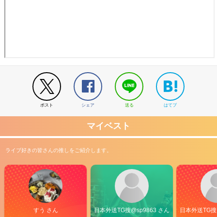
ポスト
シェア
送る
はてブ
マイベスト
ライブ好きの皆さんの推しをご紹介します。
すう さん
日本外送TG搜@sp9863 さん
日本外送TG搜@