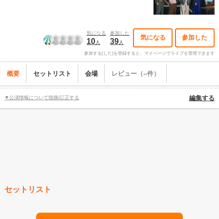
気になる
参加した
気になる
参加した
10
39
人
人
参加する(した)を登録すると、マイページでライブを管理できます
概要
セットリスト
会場
レビュー（--件）
▼公演情報について指摘/訂正する
編集する
セットリスト