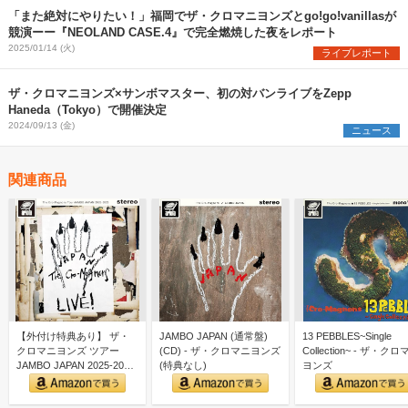
「また絶対にやりたい！」福岡でザ・クロマニヨンズとgo!go!vanillasが
競演ーー『NEOLAND CASE.4』で完全燃焼した夜をレポート
2025/01/14 (火)
ライブレポート
ザ・クロマニヨンズ×サンボマスター、初の対バンライブをZepp
Haneda（Tokyo）で開催決定
2024/09/13 (金)
ニュース
関連商品
【外付け特典あり】 ザ・
JAMBO JAPAN (通常盤)
13 PEBBLES~Single
クロマニヨンズ ツアー
(CD) - ザ・クロマニヨンズ
Collection~ - ザ・ク
JAMBO JAPAN 2025-2026
(特典なし)
ヨンズ
(通常…