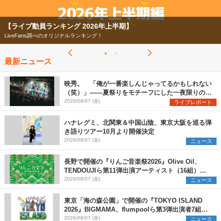
】
【フェス特集2026】
今年もフェスの季節がやってきた！
最新ニュース
映秀。 「俺が一番楽しんじゃってるかもしれない
（笑）」――夏祭りをモチーフにした一夜限りのス
ペシャルライブ『色祭』レポート
2026/08/07 (金)
ライブレポート
ハナレグミ、北関東＆中国山陰、東京大阪を巡る弾
き語りツアー10月より開催決定
2026/08/07 (金)
ニュース
長野で開催の『りんご音楽祭2026』Olive Oil、
TENDOUJIら第11弾出演アーティスト（16組）を
発表
2026/08/07 (金)
ニュース
東京「海の森公園」で開催の『TOKYO ISLAND
2026』BIGMAMA、flumpoolら第3弾出演者7組を
発表 ワークショップ・アート出展者を募集
2026/08/07 (金)
ニュース