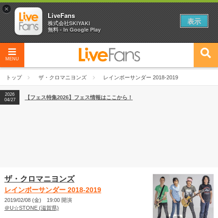
×
LiveFans
表示
株式会社SKIYAKI
無料 - In Google Play
MENU
2026
【フェス特集2026】フェス情報はここから！
04/27
トップ
ザ・クロマニヨンズ
レインボーサンダー 2018-2019
2026
【ライブ動員ランキング】2026年上半期編発表！
07/28
2026
【フェス特集2026】フェス情報はここから！
04/27
2026
【ライブ動員ランキング】2026年上半期編発表！
07/28
ザ・クロマニヨンズ
レインボーサンダー 2018-2019
2019/02/08 (金) 19:00 開演
＠U☆STONE (滋賀県)