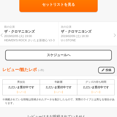
セットリストを見る
前の公演
次の公演
ザ・クロマニヨンズ
ザ・クロマニヨンズ
2019/02/05 (火) 19:00
2019/02/09 (土) 18:30
HEAVEN'S ROCK さいたま新都心 VJ-3
U☆STONE
スケジュールへ
レビュー/観たレポ
投稿
(--件)
男女比
年齢層
グッズの待ち時間
ただいま受付中です
ただいま受付中です
ただいま受付中です
[---／---]
[---／---]
[---／---]
※掲載されている情報は投稿されたデータを集計したもので、実際のライブとは異なる場合があ
ります。
レビューはまだ投稿されていません。