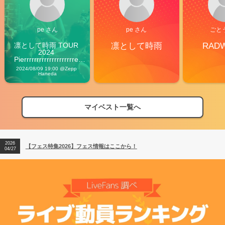
pe さん
pe さん
ごと
凛として時雨 TOUR 
凛として時雨
RAD
2024 
Pierrrrrrrrrrrrrrrrrrrre 
Vibes
2024/08/09 19:00 @Zepp 
Haneda
マイベスト一覧へ
2026
【フェス特集2026】フェス情報はここから！
04/27
2026
【ライブ動員ランキング】2026年上半期編発表！
07/28
2026
【フェス特集2026】フェス情報はここから！
04/27
2026
【ライブ動員ランキング】2026年上半期編発表！
07/28