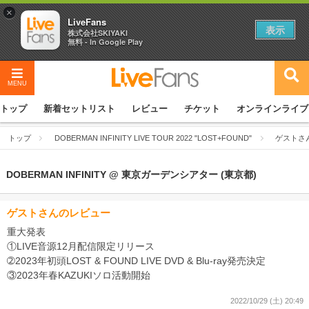
×
LiveFans
表示
株式会社SKIYAKI
無料 - In Google Play
MENU
トップ
新着セットリスト
レビュー
チケット
オンラインライブ
トップ
DOBERMAN INFINITY LIVE TOUR 2022 "LOST+FOUND"
ゲストさ
DOBERMAN INFINITY @ 東京ガーデンシアター (東京都)
ゲストさんのレビュー
重大発表
①LIVE音源12月配信限定リリース
➁2023年初頭LOST & FOUND LIVE DVD & Blu-ray発売決定
③2023年春KAZUKIソロ活動開始
2022/10/29 (土) 20:49