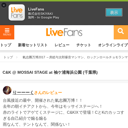
×
LiveFans
表示
株式会社SKIYAKI
無料 - In Google Play
MENU
トップ
新着セットリスト
レビュー
チケット
オンラインライブ
トップ
氣志團万博2017 ～房総与太郎爆音マシマシ、ロックンロールチョモランマ
C&K @ MOSSAI STAGE at 袖ケ浦海浜公園 (千葉県)
りーーーく
さんのレビュー
台風接近の最中、開催された氣志團万博！！
去年の朝イチアクトから、今年はモッサイステージへ！
赤のライトでアゲてくステージに、C&KⅨで登場！CとKのカッコす
ぎる自己紹介で煽る煽る
雨なんて、テントなんて、関係ない！