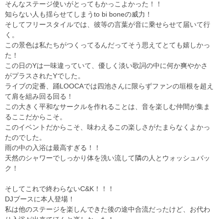
そんなステージ使いがとってもかっこよかった！！
知らない人も揺らせてしまうto bi boneの威力！
そしてフリースタイルでは、彼等の言葉が音に乗せらせて届いて行
く。
この景色は私たちがつくってるんだってそう思えてとても嬉しかっ
た！
この日のYは一味違っていて、優しく淡い歌詞の中に何か爽やかさ
がプラスされたYでした。
ライブの定番、踊LOOCAでは四池さんに限らずファンの垣根を超え
て肩を組み回る回る！
この大きく平和なサークルを作れることは、音を楽しむ仲間が集ま
るここだからこそ。
このイベントだからこそ、味わえるこの楽しさがたまらなくよかっ
たのでした。
雨の中の入浴は最高すぎる！！
天然のシャワーでしっかり体を洗い流して隣の人とウォッシュバッ
ク！
そしてこれで終わらないC&K！！！
DJブースに本人登場！
私は他のステージを楽しんできた後の途中合流だったけど、お代わ